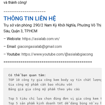
và thành công!
____________________
THÔNG TIN LIÊN HỆ
T
rụ sở văn phòng: 290/2 Nam Kỳ Khởi Nghĩa, Phường Võ Thị
Sáu, Quận 3, TP.HCM
– Webiste:
https://asialab.com.vn/
– Email:
giacongasialab@gmail.com
– Youtube:
https://www.youtube.com/@asialabgiacong
==========================================
TOP 10 công ty gia công kem body uy tín chất lượng 
Gia công mỹ phẩm cần bao nhiêu vốn
Bảng giá gia công mỹ phẩm theo yêu cầu 
Top 5 tiêu chí lựa chọn đúng đơn vị gia công kem tr
Top 5 sản phẩm kinh doanh tết dễ dàng bùng nổ xu hư