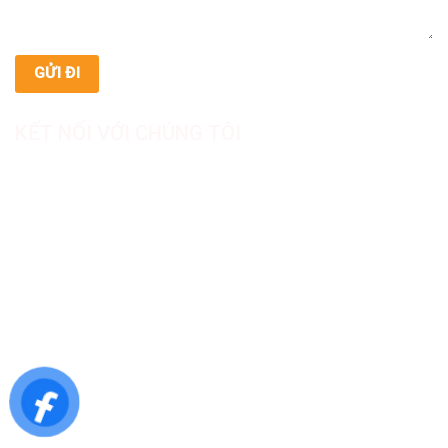
KẾT NỐI VỚI CHÚNG TÔI
CÔNG TY TNHH SẢN XUẤT & THƯƠNG MẠI DƯỢC
MỸ PHẨM ASIALAB
Hotline: 0967.789.093
Địa chỉ nhà máy: Nhà xưởng B8, khu H, KCN Tân Kim, ấp Tân
Phước, Xã Cần Giuộc, Tỉnh Tây Ninh, Việt Nam
Văn phòng đại diện: 05 Đinh Bộ Lĩnh, Phường Bình Thạnh,
Quận Bình Thạnh, TP.HCM
Website: https://asialab.com.vn/
Email: giacongasialab@gmail.com