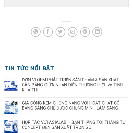
TIN TỨC NỔI BẬT
ĐƠN VỊ OEM PHÁT TRIỂN SẢN PHẨM & SẢN XUẤT
CÂN BẰNG GIỮA NHẬN DIỆN THƯƠNG HIỆU và TÍNH
KHẢ THI
GIA CÔNG KEM CHỐNG NẮNG VỚI HOẠT CHẤT CÓ
BẰNG SÁNG CHẾ ĐƯỢC CHỨNG MINH LÂM SÀNG
HỢP TÁC VỚI ASIALAB – BẠN THẮNG TÔI THẮNG TỪ
CONCEPT ĐẾN SẢN XUẤT TRỌN GÓI