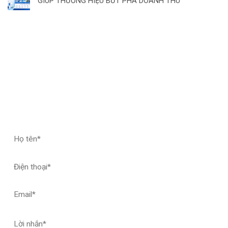
GIÚP THƯƠNG HIỆU BỨT PHÁ DOANH THU
ĐĂNG KÝ HỢP TÁC – NHẬN MẪU THỬ