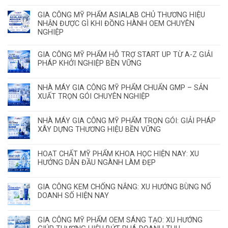
GIA CÔNG MỸ PHẨM ASIALAB CHỦ THƯƠNG HIỆU
NHẬN ĐƯỢC GÌ KHI ĐỒNG HÀNH OEM CHUYÊN
NGHIỆP
GIA CÔNG MỸ PHẨM HỖ TRỢ START UP TỪ A-Z GIẢI
PHÁP KHỞI NGHIỆP BỀN VỮNG
NHÀ MÁY GIA CÔNG MỸ PHẨM CHUẨN GMP – SẢN
XUẤT TRỌN GÓI CHUYÊN NGHIỆP
NHÀ MÁY GIA CÔNG MỸ PHẨM TRỌN GÓI: GIẢI PHÁP
XÂY DỰNG THƯƠNG HIỆU BỀN VỮNG
HOẠT CHẤT MỸ PHẨM KHOA HỌC HIỆN NAY: XU
HƯỚNG DẪN ĐẦU NGÀNH LÀM ĐẸP
GIA CÔNG KEM CHỐNG NẮNG: XU HƯỚNG BÙNG NỔ
DOANH SỐ HIỆN NAY
GIA CÔNG MỸ PHẨM OEM SÁNG TẠO: XU HƯỚNG