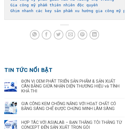
Gia công mỹ phẩm thiên nhiên độc quyền
Ghim nhanh các key sản phẩm xu hướng gia công mỹ ph
TIN TỨC NỔI BẬT
ĐƠN VỊ OEM PHÁT TRIỂN SẢN PHẨM & SẢN XUẤT
CÂN BẰNG GIỮA NHẬN DIỆN THƯƠNG HIỆU và TÍNH
KHẢ THI
GIA CÔNG KEM CHỐNG NẮNG VỚI HOẠT CHẤT CÓ
BẰNG SÁNG CHẾ ĐƯỢC CHỨNG MINH LÂM SÀNG
HỢP TÁC VỚI ASIALAB – BẠN THẮNG TÔI THẮNG TỪ
CONCEPT ĐẾN SẢN XUẤT TRỌN GÓI