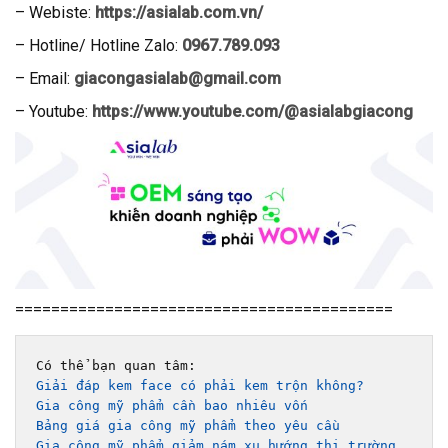
– Webiste:
https://asialab.com.vn/
–
Hotline/ Hotline Zalo:
0967.789.093
– Email:
giacongasialab@gmail.com
– Youtube:
https://www.youtube.com/@asialabgiacong
==========================================
Giải đáp kem face có phải kem trộn không? 
Gia công mỹ phẩm cần bao nhiêu vốn
Bảng giá gia công mỹ phẩm theo yêu cầu 
Gia công mỹ phẩm giảm nám xu hướng thị trường