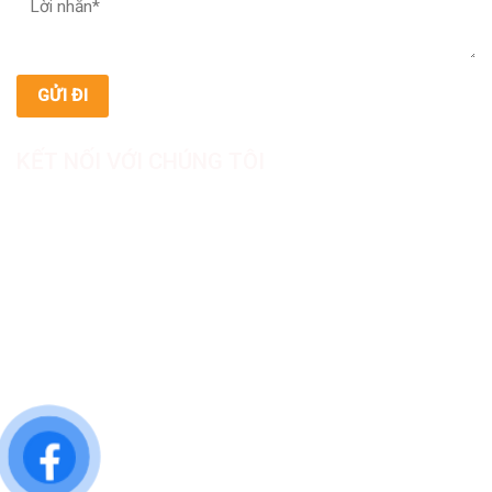
KẾT NỐI VỚI CHÚNG TÔI
CÔNG TY TNHH SẢN XUẤT & THƯƠNG MẠI DƯỢC
MỸ PHẨM ASIALAB
Hotline: 0967.789.093
Địa chỉ nhà máy: Nhà xưởng B8, khu H, KCN Tân Kim, ấp Tân
Phước, Xã Cần Giuộc, Tỉnh Tây Ninh, Việt Nam
Văn phòng đại diện: 05 Đinh Bộ Lĩnh, Phường Bình Thạnh,
Quận Bình Thạnh, TP.HCM
Website: https://asialab.com.vn/
Email: giacongasialab@gmail.com