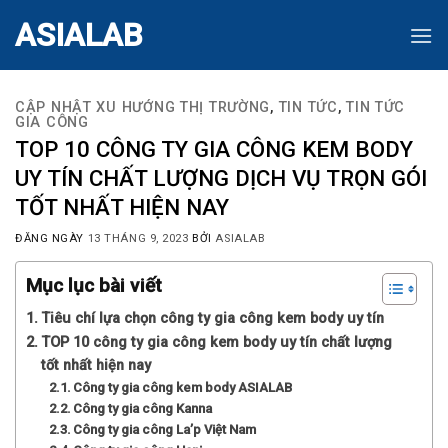
Skip
ASIALAB
to
content
CẬP NHẬT XU HƯỚNG THỊ TRƯỜNG
,
TIN TỨC
,
TIN TỨC
GIA CÔNG
TOP 10 CÔNG TY GIA CÔNG KEM BODY
UY TÍN CHẤT LƯỢNG DỊCH VỤ TRỌN GÓI
TỐT NHẤT HIỆN NAY
ĐĂNG NGÀY
13 THÁNG 9, 2023
BỞI
ASIALAB
Mục lục bài viết
Tiêu chí lựa chọn công ty gia công kem body uy tín
TOP 10 công ty gia công kem body uy tín chất lượng
tốt nhất hiện nay
Công ty gia công kem body ASIALAB
Công ty gia công Kanna
Công ty gia công La’p Việt Nam