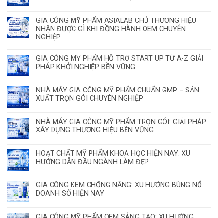
GIA CÔNG MỸ PHẨM ASIALAB CHỦ THƯƠNG HIỆU
NHẬN ĐƯỢC GÌ KHI ĐỒNG HÀNH OEM CHUYÊN
NGHIỆP
GIA CÔNG MỸ PHẨM HỖ TRỢ START UP TỪ A-Z GIẢI
PHÁP KHỞI NGHIỆP BỀN VỮNG
NHÀ MÁY GIA CÔNG MỸ PHẨM CHUẨN GMP – SẢN
XUẤT TRỌN GÓI CHUYÊN NGHIỆP
NHÀ MÁY GIA CÔNG MỸ PHẨM TRỌN GÓI: GIẢI PHÁP
XÂY DỰNG THƯƠNG HIỆU BỀN VỮNG
HOẠT CHẤT MỸ PHẨM KHOA HỌC HIỆN NAY: XU
HƯỚNG DẪN ĐẦU NGÀNH LÀM ĐẸP
GIA CÔNG KEM CHỐNG NẮNG: XU HƯỚNG BÙNG NỔ
DOANH SỐ HIỆN NAY
GIA CÔNG MỸ PHẨM OEM SÁNG TẠO: XU HƯỚNG