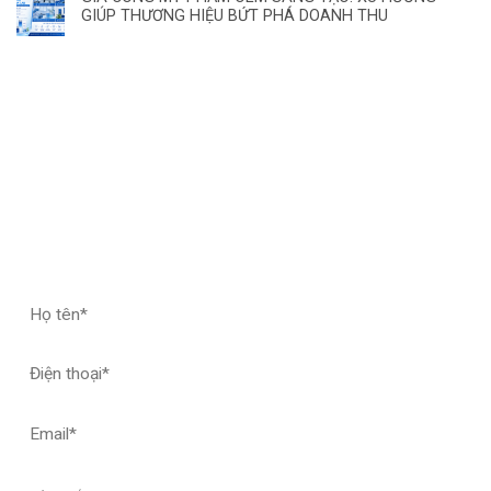
GIÚP THƯƠNG HIỆU BỨT PHÁ DOANH THU
ĐĂNG KÝ HỢP TÁC – NHẬN MẪU THỬ