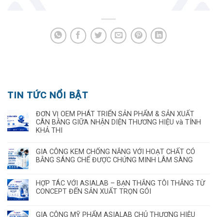
TIN TỨC NỔI BẬT
ĐƠN VỊ OEM PHÁT TRIỂN SẢN PHẨM & SẢN XUẤT
CÂN BẰNG GIỮA NHẬN DIỆN THƯƠNG HIỆU và TÍNH
KHẢ THI
GIA CÔNG KEM CHỐNG NẮNG VỚI HOẠT CHẤT CÓ
BẰNG SÁNG CHẾ ĐƯỢC CHỨNG MINH LÂM SÀNG
HỢP TÁC VỚI ASIALAB – BẠN THẮNG TÔI THẮNG TỪ
CONCEPT ĐẾN SẢN XUẤT TRỌN GÓI
GIA CÔNG MỸ PHẨM ASIALAB CHỦ THƯƠNG HIỆU