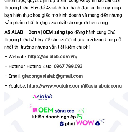
chiến lược, quyết định sự thành công và uy tín lâu dài của
thương hiệu. Hãy để Asialab trở thành đối tác tin cậy, giúp
bạn hiện thực hóa giấc mơ kinh doanh và mang đến những
sản phẩm chất lượng cao nhất cho người tiêu dùng
ASIALAB
–
Đơn vị OEM sáng tạo
đồng hành cùng Chủ
thương hiệu bắt tay để cho ra đời những mã hàng bùng nỗ
nhất thị trường nhưng vẫn tiết kiệm chi phí.
– Webiste:
https://asialab.com.vn/
–
Hotline/ Hotline Zalo:
0967.789.093
– Email:
giacongasialab@gmail.com
– Youtube:
https://www.youtube.com/@asialabgiacong