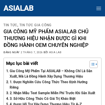
Skip
ASIALAB
to
content
TIN TỨC
,
TIN TỨC GIA CÔNG
GIA CÔNG MỸ PHẨM ASIALAB CHỦ
THƯƠNG HIỆU NHẬN ĐƯỢC GÌ KHI
ĐỒNG HÀNH OEM CHUYÊN NGHIỆP
ĐĂNG NGÀY
2 THÁNG 7, 2026
BỞI
ASIA LAB
Mục lục bài viết
Gia Công Mỹ Phẩm Tại ASIALAB – Không Chỉ Là Sản
Xuất, Mà Là Đồng Hành Xây Dựng Thương Hiệu
1. Được Nghiên Cứu Công Thức Theo Định Hướng
Riêng
2. Nhận Mẫu Test Sample Miễn Phí Trước Khi Sản Xuất
3. Sở Hữu Công Thức Có Giá Trị Khác Biệt
4. Được Hỗ Trợ Xây Dựng Thương Hiệu Từ A-Z