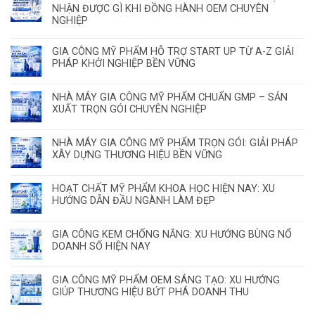
NHẬN ĐƯỢC GÌ KHI ĐỒNG HÀNH OEM CHUYÊN
NGHIỆP
GIA CÔNG MỸ PHẨM HỖ TRỢ START UP TỪ A-Z GIẢI
PHÁP KHỞI NGHIỆP BỀN VỮNG
NHÀ MÁY GIA CÔNG MỸ PHẨM CHUẨN GMP – SẢN
XUẤT TRỌN GÓI CHUYÊN NGHIỆP
NHÀ MÁY GIA CÔNG MỸ PHẨM TRỌN GÓI: GIẢI PHÁP
XÂY DỰNG THƯƠNG HIỆU BỀN VỮNG
HOẠT CHẤT MỸ PHẨM KHOA HỌC HIỆN NAY: XU
HƯỚNG DẪN ĐẦU NGÀNH LÀM ĐẸP
GIA CÔNG KEM CHỐNG NẮNG: XU HƯỚNG BÙNG NỔ
DOANH SỐ HIỆN NAY
GIA CÔNG MỸ PHẨM OEM SÁNG TẠO: XU HƯỚNG
GIÚP THƯƠNG HIỆU BỨT PHÁ DOANH THU