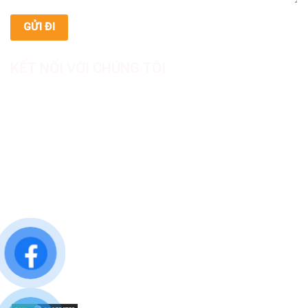
KẾT NỐI VỚI CHÚNG TÔI
CÔNG TY TNHH SẢN XUẤT & THƯƠNG MẠI DƯỢC
MỸ PHẨM ASIALAB
Hotline: 0967.789.093
Địa chỉ nhà máy: Nhà xưởng B8, khu H, KCN Tân Kim, ấp Tân
Phước, Xã Cần Giuộc, Tỉnh Tây Ninh, Việt Nam
Văn phòng đại diện: 05 Đinh Bộ Lĩnh, Phường Bình Thạnh,
Quận Bình Thạnh, TP.HCM
Website: https://asialab.com.vn/
Email: giacongasialab@gmail.com
Mã số thuế: 1101943612