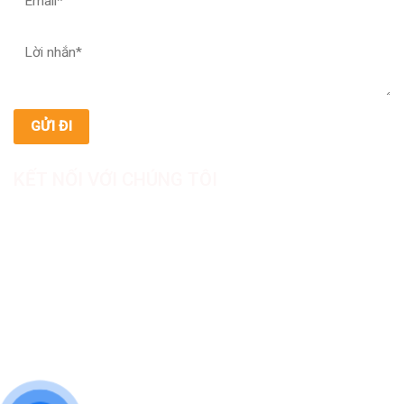
KẾT NỐI VỚI CHÚNG TÔI
CÔNG TY TNHH SẢN XUẤT & THƯƠNG MẠI DƯỢC
MỸ PHẨM ASIALAB
Hotline: 0967.789.093
Địa chỉ nhà máy: Nhà xưởng B8, khu H, KCN Tân Kim, ấp Tân
Phước, Xã Cần Giuộc, Tỉnh Tây Ninh, Việt Nam
Văn phòng đại diện: 05 Đinh Bộ Lĩnh, Phường Bình Thạnh,
Quận Bình Thạnh, TP.HCM