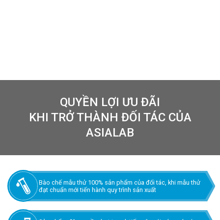
QUYỀN LỢI ƯU ĐÃI
KHI TRỞ THÀNH ĐỐI TÁC CỦA
ASIALAB
Bào chế mẫu thử 100% sản phẩm của đối tác, khi mẫu thử
đạt chuẩn mới tiến hành quy trình sản xuất