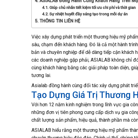
ASIALAB Đồng Hành Cùng Khách Hàng Trên Mọ
Giúp chủ nhãn tiết kiệm tối ưu chi phí và thời gian
Sự nhiệt huyết đầy sáng tạo trong mỗi dự án
THÔNG TIN LIÊN HỆ
Việc xây dựng phát triển một thương hiệu mỹ phẩm
sâu, chạm đến khách hàng. Đó là cả một hành trình
bản và chuyên nghiệp để dễ dàng tiếp cận khách h
các doanh nghiệp gặp phải, ASIALAB không chỉ đó
cùng khách hàng bằng các giải pháp toàn diện, gi
tương lai.
Asialab đồng hành cùng đối tác xây dựng phát tr
Tạo Dựng Giá Trị Thương 
Với hơn 12 năm kinh nghiệm trong lĩnh vực gia c
những đơn vị tiên phong cung cấp dịch vụ gia côn
chất lượng sản phẩm, hiệu quả, thành phần mà còn 
ASIALAB hiểu rằng một thương hiệu mỹ phẩm thàn
chuyện thương hiệu độc đáo. Chính vì thế, chúng tô