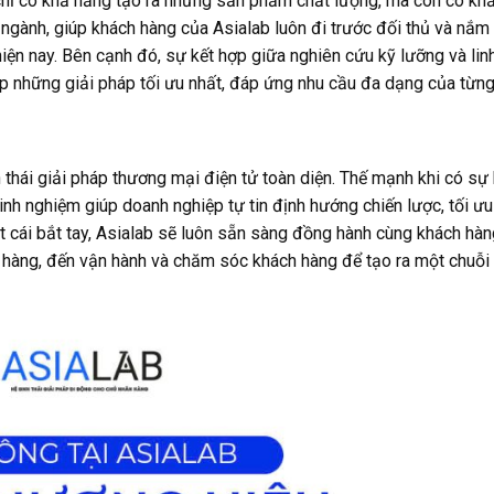
chỉ có khả năng tạo ra những sản phẩm chất lượng, mà còn có kh
ngành, giúp khách hàng của Asialab luôn đi trước đối thủ và nắm
hiện nay. Bên cạnh đó, sự kết hợp giữa nghiên cứu kỹ lưỡng và lin
ấp những giải pháp tối ưu nhất, đáp ứng nhu cầu đa dạng của từn
hái giải pháp thương mại điện tử toàn diện. Thế mạnh khi có sự 
inh nghiệm giúp doanh nghiệp tự tin định hướng chiến lược, tối ư
t cái bắt tay, Asialab sẽ luôn sẵn sàng đồng hành cùng khách hàn
án hàng, đến vận hành và chăm sóc khách hàng để tạo ra một chuỗi g