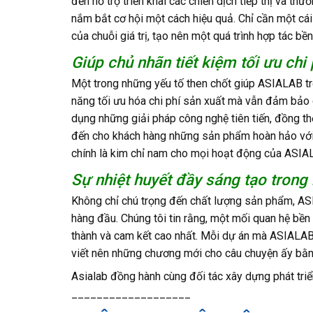
đến hỗ trợ triển khai các chiến dịch tiếp thị và th
nắm bắt cơ hội một cách hiệu quả. Chỉ cần một cá
của chuỗi giá trị, tạo nên một quá trình hợp tác bề
Giúp chủ nhãn tiết kiệm tối ưu chi 
Một trong những yếu tố then chốt giúp ASIALAB trở
năng tối ưu hóa chi phí sản xuất mà vẫn đảm bảo c
dụng những giải pháp công nghệ tiên tiến, đồng th
đến cho khách hàng những sản phẩm hoàn hảo với m
chính là kim chỉ nam cho mọi hoạt động của ASIA
Sự nhiệt huyết đầy sáng tạo trong
Không chỉ chú trọng đến chất lượng sản phẩm, ASI
hàng đầu. Chúng tôi tin rằng, một mối quan hệ bền
thành và cam kết cao nhất. Mỗi dự án mà ASIALAB 
viết nên những chương mới cho câu chuyện ấy bằng
Asialab đồng hành cùng đối tác xây dựng phát tr
___________________