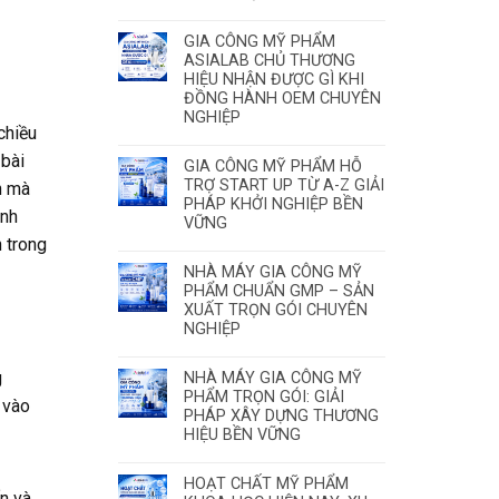
GIA CÔNG MỸ PHẨM
ASIALAB CHỦ THƯƠNG
HIỆU NHẬN ĐƯỢC GÌ KHI
ĐỒNG HÀNH OEM CHUYÊN
NGHIỆP
chiều
 bài
GIA CÔNG MỸ PHẨM HỖ
TRỢ START UP TỪ A-Z GIẢI
n mà
PHÁP KHỞI NGHIỆP BỀN
ành
VỮNG
 trong
NHÀ MÁY GIA CÔNG MỸ
PHẨM CHUẨN GMP – SẢN
XUẤT TRỌN GÓI CHUYÊN
NGHIỆP
g
NHÀ MÁY GIA CÔNG MỸ
PHẨM TRỌN GÓI: GIẢI
 vào
PHÁP XÂY DỰNG THƯƠNG
HIỆU BỀN VỮNG
HOẠT CHẤT MỸ PHẨM
ấn và