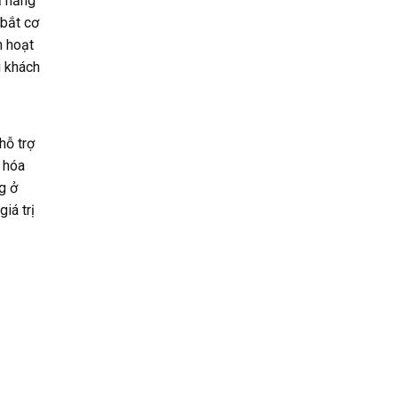
ả năng
 bắt cơ
h hoạt
g khách
hỗ trợ
u hóa
g ở
iá trị