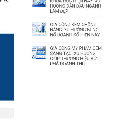
KHOA HỌC HIỆN NAY: XU
HƯỚNG DẪN ĐẦU NGÀNH
LÀM ĐẸP
GIA CÔNG KEM CHỐNG
NẮNG: XU HƯỚNG BÙNG
NỔ DOANH SỐ HIỆN NAY
GIA CÔNG MỸ PHẨM OEM
SÁNG TẠO: XU HƯỚNG
GIÚP THƯƠNG HIỆU BỨT
PHÁ DOANH THU