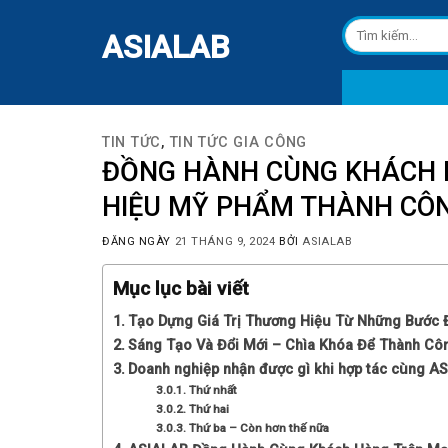
Skip
Tìm
to
ASIALAB
kiếm:
content
TIN TỨC
,
TIN TỨC GIA CÔNG
ĐỒNG HÀNH CÙNG KHÁCH 
HIỆU MỸ PHẨM THÀNH CÔ
ĐĂNG NGÀY
21 THÁNG 9, 2024
BỞI
ASIALAB
Mục lục bài viết
Tạo Dựng Giá Trị Thương Hiệu Từ Những Bước 
Sáng Tạo Và Đổi Mới – Chìa Khóa Để Thành Cô
Doanh nghiệp nhận được gì khi hợp tác cùng A
Thứ nhất
Thứ hai
Thứ ba – Còn hơn thế nữa