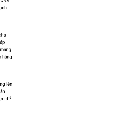
ực và
cạnh
 khả
 áp
ể mang
h hàng
ng lên
hân
lực để