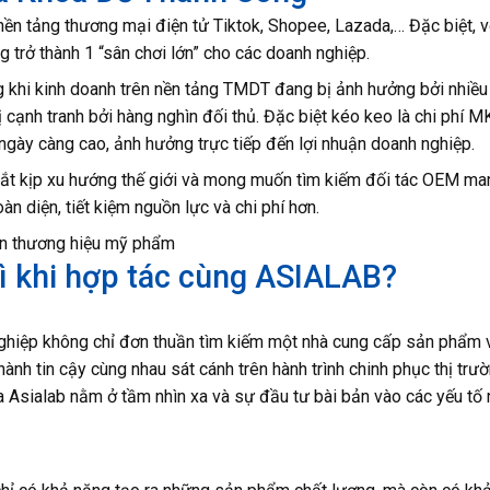
nền tảng thương mại điện tử Tiktok, Shopee, Lazada,… Đặc biệt, v
trở thành 1 “sân chơi lớn” cho các doanh nghiệp.
 khi kinh doanh trên nền tảng TMDT đang bị ảnh hưởng bởi nhiều
 cạnh tranh bởi hàng nghìn đối thủ. Đặc biệt kéo keo là chi phí 
ngày càng cao, ảnh hưởng trực tiếp đến lợi nhuận doanh nghiệp.
bắt kịp xu hướng thế giới và mong muốn tìm kiếm đối tác OEM m
n diện, tiết kiệm nguồn lực và chi phí hơn.
iển thương hiệu mỹ phẩm
ì khi hợp tác cùng ASIALAB?
 nghiệp không chỉ đơn thuần tìm kiếm một nhà cung cấp sản phẩm 
nh tin cậy cùng nhau sát cánh trên hành trình chinh phục thị trư
a Asialab nằm ở tầm nhìn xa và sự đầu tư bài bản vào các yếu tố 