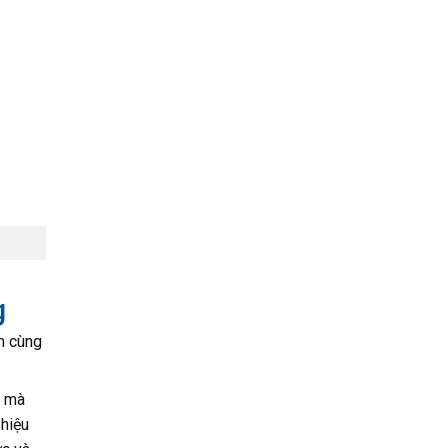
g
h cùng
m mà
 hiệu