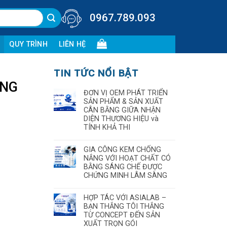
0967.789.093
QUY TRÌNH
LIÊN HỆ
TIN TỨC NỔI BẬT
ƠNG
ĐƠN VỊ OEM PHÁT TRIỂN
SẢN PHẨM & SẢN XUẤT
CÂN BẰNG GIỮA NHẬN
DIỆN THƯƠNG HIỆU và
TÍNH KHẢ THI
GIA CÔNG KEM CHỐNG
NẮNG VỚI HOẠT CHẤT CÓ
BẰNG SÁNG CHẾ ĐƯỢC
CHỨNG MINH LÂM SÀNG
HỢP TÁC VỚI ASIALAB –
BẠN THẮNG TÔI THẮNG
TỪ CONCEPT ĐẾN SẢN
XUẤT TRỌN GÓI