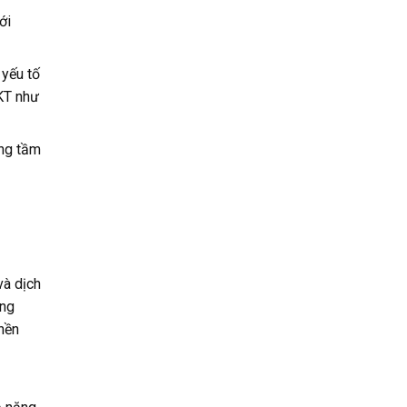
ới
 yếu tố
MKT như
ang tầm
và dịch
ờng
nền