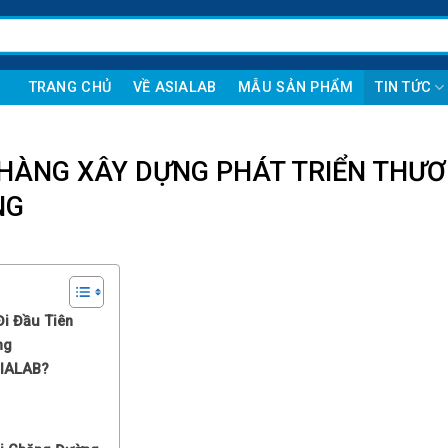
TRANG CHỦ
VỀ ASIALAB
MẪU SẢN PHẨM
TIN TỨC
HÀNG XÂY DỰNG PHÁT TRIỂN THƯ
NG
Đi Đầu Tiên
ng
SIALAB?