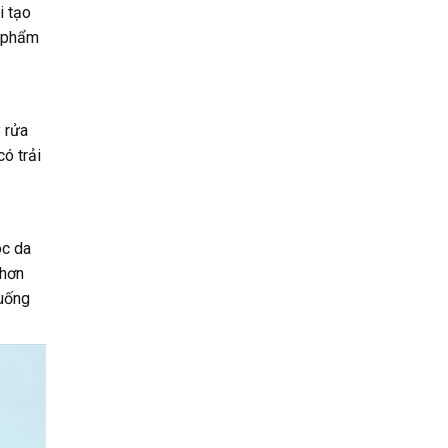
i tạo
n phẩm
 rửa
ó trải
óc da
 hơn
 uống