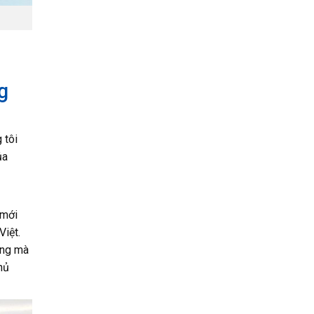
g
 tôi
ủa
 mới
Việt.
ờng mà
hủ