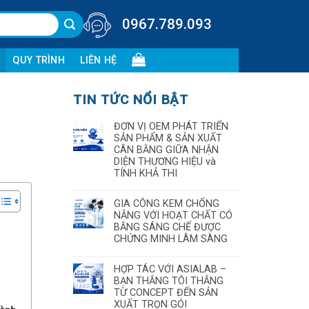
0967.789.093
QUY TRÌNH
LIÊN HỆ
TIN TỨC NỔI BẬT
ĐƠN VỊ OEM PHÁT TRIỂN
SẢN PHẨM & SẢN XUẤT
CÂN BẰNG GIỮA NHẬN
DIỆN THƯƠNG HIỆU và
TÍNH KHẢ THI
GIA CÔNG KEM CHỐNG
NẮNG VỚI HOẠT CHẤT CÓ
BẰNG SÁNG CHẾ ĐƯỢC
CHỨNG MINH LÂM SÀNG
HỢP TÁC VỚI ASIALAB –
BẠN THẮNG TÔI THẮNG
TỪ CONCEPT ĐẾN SẢN
XUẤT TRỌN GÓI