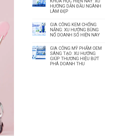
KHOA HỌC HIỆN NAY: XU
HƯỚNG DẪN ĐẦU NGÀNH
LÀM ĐẸP
GIA CÔNG KEM CHỐNG
NẮNG: XU HƯỚNG BÙNG
NỔ DOANH SỐ HIỆN NAY
GIA CÔNG MỸ PHẨM OEM
SÁNG TẠO: XU HƯỚNG
GIÚP THƯƠNG HIỆU BỨT
PHÁ DOANH THU