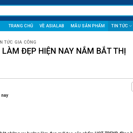
TRANG CHỦ
VỀ ASIALAB
MẪU SẢN PHẨM
TIN TỨC
IN TỨC GIA CÔNG
LÀM ĐẸP HIỆN NAY NẮM BẮT THỊ
 nay