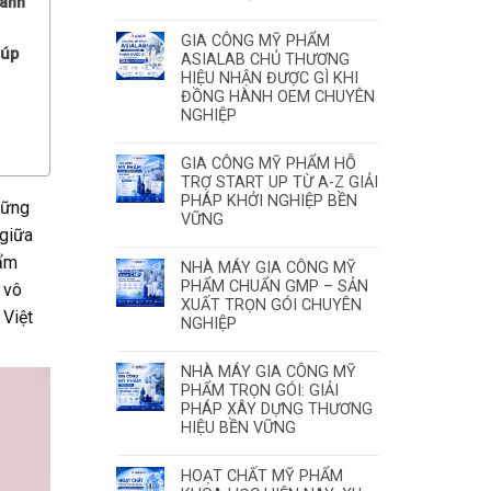
hành
GIA CÔNG MỸ PHẨM
iúp
ASIALAB CHỦ THƯƠNG
HIỆU NHẬN ĐƯỢC GÌ KHI
ĐỒNG HÀNH OEM CHUYÊN
NGHIỆP
GIA CÔNG MỸ PHẨM HỖ
TRỢ START UP TỪ A-Z GIẢI
PHÁP KHỞI NGHIỆP BỀN
hững
VỮNG
 giữa
hẩm
NHÀ MÁY GIA CÔNG MỸ
PHẨM CHUẨN GMP – SẢN
 vô
XUẤT TRỌN GÓI CHUYÊN
 Việt
NGHIỆP
NHÀ MÁY GIA CÔNG MỸ
PHẨM TRỌN GÓI: GIẢI
PHÁP XÂY DỰNG THƯƠNG
HIỆU BỀN VỮNG
HOẠT CHẤT MỸ PHẨM