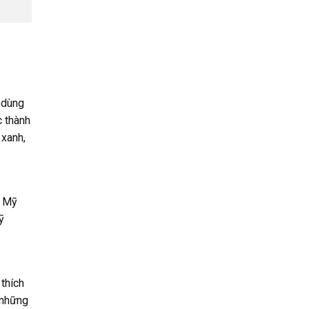
 dùng
c thành
 xanh,
. Mỹ
ỹ
thích
 những