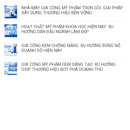
NHÀ MÁY GIA CÔNG MỸ PHẨM TRỌN GÓI: GIẢI PHÁP
XÂY DỰNG THƯƠNG HIỆU BỀN VỮNG
HOẠT CHẤT MỸ PHẨM KHOA HỌC HIỆN NAY: XU
HƯỚNG DẪN ĐẦU NGÀNH LÀM ĐẸP
GIA CÔNG KEM CHỐNG NẮNG: XU HƯỚNG BÙNG NỔ
DOANH SỐ HIỆN NAY
GIA CÔNG MỸ PHẨM OEM SÁNG TẠO: XU HƯỚNG
GIÚP THƯƠNG HIỆU BỨT PHÁ DOANH THU