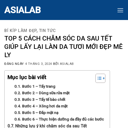
Skip
ASIALAB
to
content
BÍ KÍP LÀM ĐẸP
,
TIN TỨC
TOP 5 CÁCH CHĂM SÓC DA SAU TẾT
GIÚP LẤY LẠI LÀN DA TƯƠI MỚI ĐẸP MÊ
LY
ĐĂNG NGÀY
4 THÁNG 3, 2024
BỞI
ASIALAB
Mục lục bài viết
Bước 1 – Tẩy trang
Bước 2 – Dùng sữa rửa mặt
Bước 3 – Tẩy tế bào chết
Bước 4 – Xông hơi da mặt
Bước 5 – Đắp mặt nạ
Bước 6 – Thực hiện dưỡng da đầy đủ các bước
Những lưu ý khi chăm sóc da sau Tết