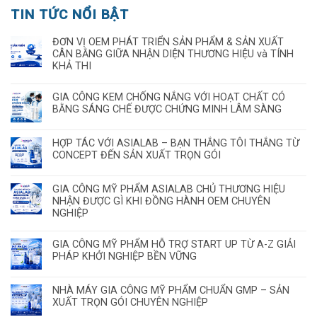
TIN TỨC NỔI BẬT
ĐƠN VỊ OEM PHÁT TRIỂN SẢN PHẨM & SẢN XUẤT
CÂN BẰNG GIỮA NHẬN DIỆN THƯƠNG HIỆU và TÍNH
KHẢ THI
GIA CÔNG KEM CHỐNG NẮNG VỚI HOẠT CHẤT CÓ
BẰNG SÁNG CHẾ ĐƯỢC CHỨNG MINH LÂM SÀNG
HỢP TÁC VỚI ASIALAB – BẠN THẮNG TÔI THẮNG TỪ
CONCEPT ĐẾN SẢN XUẤT TRỌN GÓI
GIA CÔNG MỸ PHẨM ASIALAB CHỦ THƯƠNG HIỆU
NHẬN ĐƯỢC GÌ KHI ĐỒNG HÀNH OEM CHUYÊN
NGHIỆP
GIA CÔNG MỸ PHẨM HỖ TRỢ START UP TỪ A-Z GIẢI
PHÁP KHỞI NGHIỆP BỀN VỮNG
NHÀ MÁY GIA CÔNG MỸ PHẨM CHUẨN GMP – SẢN
XUẤT TRỌN GÓI CHUYÊN NGHIỆP