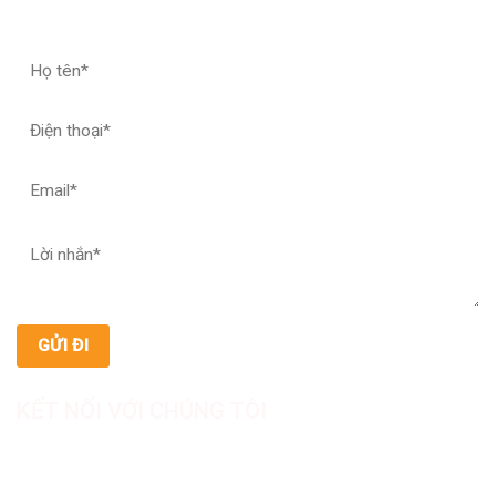
ĐĂNG KÝ HỢP TÁC – NHẬN MẪU THỬ
KẾT NỐI VỚI CHÚNG TÔI
CÔNG TY TNHH SẢN XUẤT & THƯƠNG MẠI DƯỢC
MỸ PHẨM ASIALAB