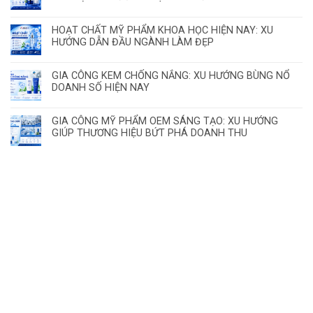
HOẠT CHẤT MỸ PHẨM KHOA HỌC HIỆN NAY: XU
HƯỚNG DẪN ĐẦU NGÀNH LÀM ĐẸP
GIA CÔNG KEM CHỐNG NẮNG: XU HƯỚNG BÙNG NỔ
DOANH SỐ HIỆN NAY
GIA CÔNG MỸ PHẨM OEM SÁNG TẠO: XU HƯỚNG
GIÚP THƯƠNG HIỆU BỨT PHÁ DOANH THU
ĐĂNG KÝ HỢP TÁC – NHẬN MẪU THỬ