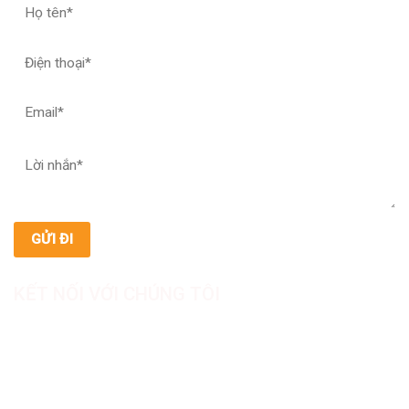
KẾT NỐI VỚI CHÚNG TÔI
CÔNG TY TNHH SẢN XUẤT & THƯƠNG MẠI DƯỢC
MỸ PHẨM ASIALAB
Hotline: 0967.789.093