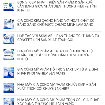
ĐƠN VỊ OEM PHÁT TRIỂN SẢN PHẨM & SẢN XUẤT
CÂN BẰNG GIỮA NHẬN DIỆN THƯƠNG HIỆU và TÍNH
KHẢ THI
GIA CÔNG KEM CHỐNG NẮNG VỚI HOẠT CHẤT CÓ
BẰNG SÁNG CHẾ ĐƯỢC CHỨNG MINH LÂM SÀNG
HỢP TÁC VỚI ASIALAB – BẠN THẮNG TÔI THẮNG TỪ
CONCEPT ĐẾN SẢN XUẤT TRỌN GÓI
GIA CÔNG MỸ PHẨM ASIALAB CHỦ THƯƠNG HIỆU
NHẬN ĐƯỢC GÌ KHI ĐỒNG HÀNH OEM CHUYÊN
NGHIỆP
GIA CÔNG MỸ PHẨM HỖ TRỢ START UP TỪ A-Z GIẢI
PHÁP KHỞI NGHIỆP BỀN VỮNG
NHÀ MÁY GIA CÔNG MỸ PHẨM CHUẨN GMP – SẢN
XUẤT TRỌN GÓI CHUYÊN NGHIỆP
NHÀ MÁY GIA CÔNG MỸ PHẨM TRỌN GÓI: GIẢI PHÁP
XÂY DỰNG THƯƠNG HIỆU BỀN VỮNG