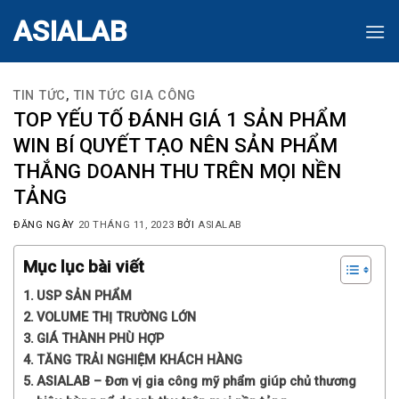
Skip
ASIALAB
to
content
TIN TỨC
,
TIN TỨC GIA CÔNG
TOP YẾU TỐ ĐÁNH GIÁ 1 SẢN PHẨM
WIN BÍ QUYẾT TẠO NÊN SẢN PHẨM
THẮNG DOANH THU TRÊN MỌI NỀN
TẢNG
ĐĂNG NGÀY
20 THÁNG 11, 2023
BỞI
ASIALAB
Mục lục bài viết
USP SẢN PHẨM
VOLUME THỊ TRƯỜNG LỚN
GIÁ THÀNH PHÙ HỢP
TĂNG TRẢI NGHIỆM KHÁCH HÀNG
ASIALAB – Đơn vị gia công mỹ phẩm giúp chủ thương