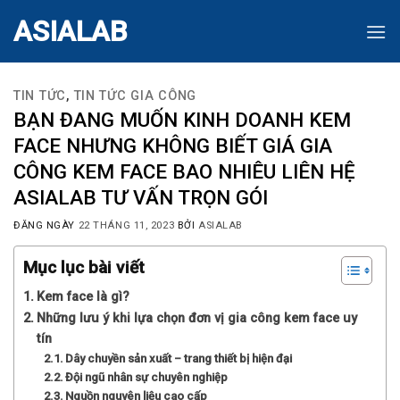
Skip
ASIALAB
to
content
TIN TỨC
,
TIN TỨC GIA CÔNG
BẠN ĐANG MUỐN KINH DOANH KEM
FACE NHƯNG KHÔNG BIẾT GIÁ GIA
CÔNG KEM FACE BAO NHIÊU LIÊN HỆ
ASIALAB TƯ VẤN TRỌN GÓI
ĐĂNG NGÀY
22 THÁNG 11, 2023
BỞI
ASIALAB
Mục lục bài viết
Kem face là gì?
Những lưu ý khi lựa chọn đơn vị gia công kem face uy
tín
Dây chuyền sản xuất – trang thiết bị hiện đại
Đội ngũ nhân sự chuyên nghiệp
Nguồn nguyên liệu cao cấp