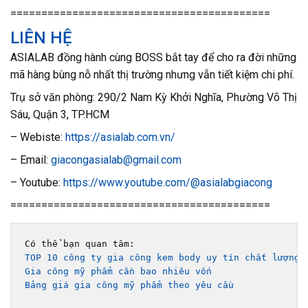
==========================================
LIÊN HỆ
ASIALAB đồng hành cùng BOSS bắt tay để cho ra đời những
mã hàng bùng nỗ nhất thị trường nhưng vẫn tiết kiệm chi phí.
Trụ sở văn phòng: 290/2 Nam Kỳ Khởi Nghĩa, Phường Võ Thị
Sáu, Quận 3, TP.HCM
– Webiste:
https://asialab.com.vn/
– Email:
giacongasialab@gmail.com
– Youtube:
https://www.youtube.com/@asialabgiacong
==========================================
TOP 10 công ty gia công kem body uy tín chất lượng 
Gia công mỹ phẩm cần bao nhiêu vốn
Bảng giá gia công mỹ phẩm theo yêu cầu 