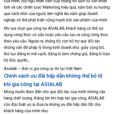
của mình, đội ngũ nhân viên của chúng tôi luôn tư vấn nhiệt
tình về các chiến lược Marketing hiệu quả, nắm bắt xu hướng
qua cách nhìn của người làm nghề lâu năm giúp doanh
nghiệp có thể phát triển vững mạnh bởi sản phẩm của mình.
Khi lựa chọn gia công tại ASIALAB, khách hàng có thể sử
dụng công thức có sẵn hoặc yêu cầu tạo ra công công thức
theo yêu cầu. Ngoài ra, chúng tôi còn hỗ trợ quý đối tác
những vấn đề pháp lý trong kinh doanh như: giấy công bố,
thủ tục đăng kí mã vạch, đăng kí tem chống giả, đăng kí bảo
hộ độc quyền,…
Asialab – đơn vị gia công uy tín tại Việt Nam
Chính sách ưu đãi hấp dẫn không thể bỏ lỡ
khi gia công tại ASIALAB
Mong muốn đem đến cho quý đối tác của mình những cây
hàng chất lượng, thắng lớn khi hợp tác gia công, ASIALAB
còn đặc biệt ưu ái đưa ra những ưu đãi hấp dẫn 0Đ cho
khách hàng của mình như: