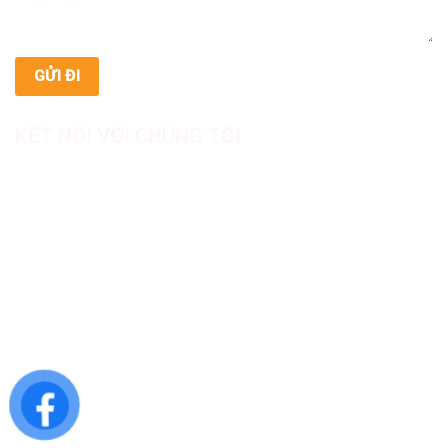
KẾT NỐI VỚI CHÚNG TÔI
CÔNG TY TNHH SẢN XUẤT & THƯƠNG MẠI DƯỢC
MỸ PHẨM ASIALAB
Hotline: 0967.789.093
Địa chỉ nhà máy: Nhà xưởng B8, khu H, KCN Tân Kim, ấp Tân
Phước, Xã Cần Giuộc, Tỉnh Tây Ninh, Việt Nam
Văn phòng đại diện: 05 Đinh Bộ Lĩnh, Phường Bình Thạnh,
Quận Bình Thạnh, TP.HCM
Website: https://asialab.com.vn/
Email: giacongasialab@gmail.com