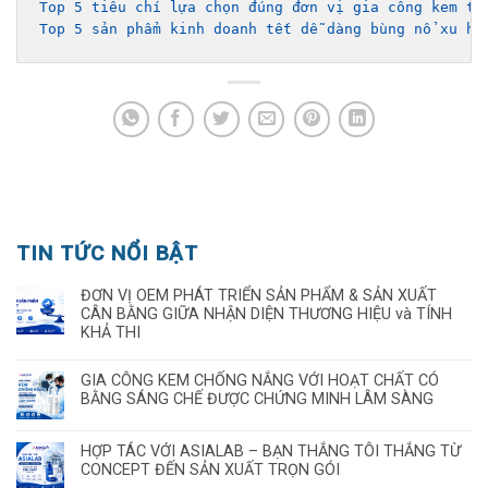
Top 5 tiêu chí lựa chọn đúng đơn vị gia công kem tr
Top 5 sản phẩm kinh doanh tết dễ dàng bùng nổ xu hư
TIN TỨC NỔI BẬT
ĐƠN VỊ OEM PHÁT TRIỂN SẢN PHẨM & SẢN XUẤT
CÂN BẰNG GIỮA NHẬN DIỆN THƯƠNG HIỆU và TÍNH
KHẢ THI
GIA CÔNG KEM CHỐNG NẮNG VỚI HOẠT CHẤT CÓ
BẰNG SÁNG CHẾ ĐƯỢC CHỨNG MINH LÂM SÀNG
HỢP TÁC VỚI ASIALAB – BẠN THẮNG TÔI THẮNG TỪ
CONCEPT ĐẾN SẢN XUẤT TRỌN GÓI