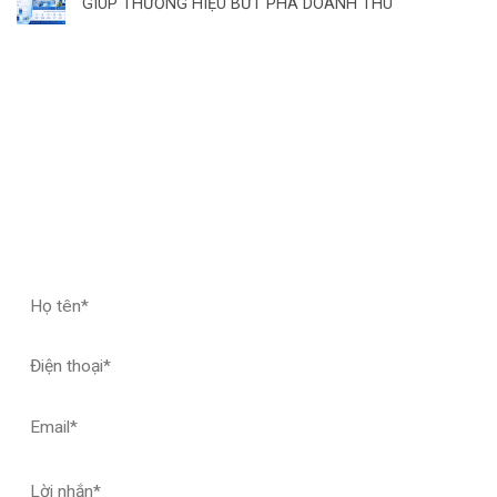
GIÚP THƯƠNG HIỆU BỨT PHÁ DOANH THU
ĐĂNG KÝ HỢP TÁC – NHẬN MẪU THỬ