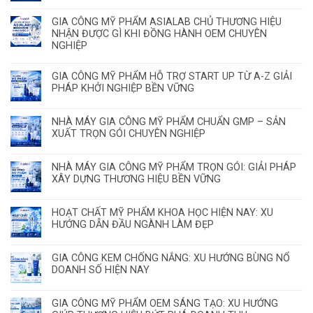
GIA CÔNG MỸ PHẨM ASIALAB CHỦ THƯƠNG HIỆU
NHẬN ĐƯỢC GÌ KHI ĐỒNG HÀNH OEM CHUYÊN
NGHIỆP
GIA CÔNG MỸ PHẨM HỖ TRỢ START UP TỪ A-Z GIẢI
PHÁP KHỞI NGHIỆP BỀN VỮNG
NHÀ MÁY GIA CÔNG MỸ PHẨM CHUẨN GMP – SẢN
XUẤT TRỌN GÓI CHUYÊN NGHIỆP
NHÀ MÁY GIA CÔNG MỸ PHẨM TRỌN GÓI: GIẢI PHÁP
XÂY DỰNG THƯƠNG HIỆU BỀN VỮNG
HOẠT CHẤT MỸ PHẨM KHOA HỌC HIỆN NAY: XU
HƯỚNG DẪN ĐẦU NGÀNH LÀM ĐẸP
GIA CÔNG KEM CHỐNG NẮNG: XU HƯỚNG BÙNG NỔ
DOANH SỐ HIỆN NAY
GIA CÔNG MỸ PHẨM OEM SÁNG TẠO: XU HƯỚNG