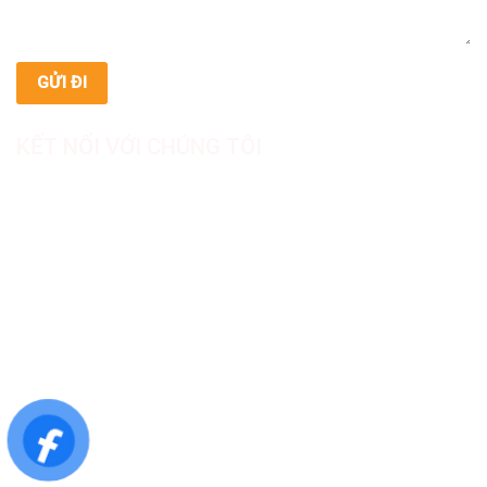
KẾT NỐI VỚI CHÚNG TÔI
CÔNG TY TNHH SẢN XUẤT & THƯƠNG MẠI DƯỢC
MỸ PHẨM ASIALAB
Hotline: 0967.789.093
Địa chỉ nhà máy: Nhà xưởng B8, khu H, KCN Tân Kim, ấp Tân
Phước, Xã Cần Giuộc, Tỉnh Tây Ninh, Việt Nam
Văn phòng đại diện: 05 Đinh Bộ Lĩnh, Phường Bình Thạnh,
Quận Bình Thạnh, TP.HCM
Website: https://asialab.com.vn/
Email: giacongasialab@gmail.com