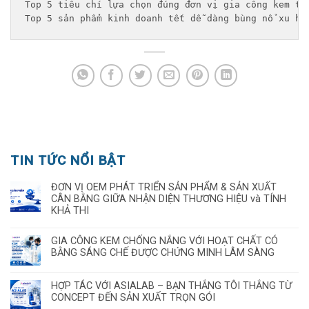
Top 5 tiêu chí lựa chọn đúng đơn vị gia công kem tr
Top 5 sản phẩm kinh doanh tết dễ dàng bùng nổ xu hư
TIN TỨC NỔI BẬT
ĐƠN VỊ OEM PHÁT TRIỂN SẢN PHẨM & SẢN XUẤT
CÂN BẰNG GIỮA NHẬN DIỆN THƯƠNG HIỆU và TÍNH
KHẢ THI
GIA CÔNG KEM CHỐNG NẮNG VỚI HOẠT CHẤT CÓ
BẰNG SÁNG CHẾ ĐƯỢC CHỨNG MINH LÂM SÀNG
HỢP TÁC VỚI ASIALAB – BẠN THẮNG TÔI THẮNG TỪ
CONCEPT ĐẾN SẢN XUẤT TRỌN GÓI