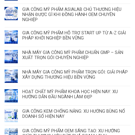
GIA CÔNG MỸ PHẨM ASIALAB CHỦ THƯƠNG HIỆU
NHẬN ĐƯỢC GÌ KHI ĐỒNG HÀNH OEM CHUYÊN
NGHIỆP
GIA CÔNG MỸ PHẨM HỖ TRỢ START UP TỪ A-Z GIẢI
PHÁP KHỞI NGHIỆP BỀN VỮNG
NHÀ MÁY GIA CÔNG MỸ PHẨM CHUẨN GMP – SẢN
XUẤT TRỌN GÓI CHUYÊN NGHIỆP
NHÀ MÁY GIA CÔNG MỸ PHẨM TRỌN GÓI: GIẢI PHÁP
XÂY DỰNG THƯƠNG HIỆU BỀN VỮNG
HOẠT CHẤT MỸ PHẨM KHOA HỌC HIỆN NAY: XU
HƯỚNG DẪN ĐẦU NGÀNH LÀM ĐẸP
GIA CÔNG KEM CHỐNG NẮNG: XU HƯỚNG BÙNG NỔ
DOANH SỐ HIỆN NAY
GIA CÔNG MỸ PHẨM OEM SÁNG TẠO: XU HƯỚNG