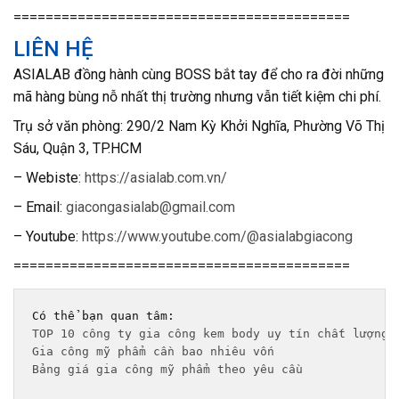
==========================================
LIÊN HỆ
ASIALAB đồng hành cùng BOSS bắt tay để cho ra đời những
mã hàng bùng nỗ nhất thị trường nhưng vẫn tiết kiệm chi phí.
Trụ sở văn phòng: 290/2 Nam Kỳ Khởi Nghĩa, Phường Võ Thị
Sáu, Quận 3, TP.HCM
– Webiste:
https://asialab.com.vn/
– Email:
giacongasialab@gmail.com
– Youtube:
https://www.youtube.com/@asialabgiacong
==========================================
TOP 10 công ty gia công kem body uy tín chất lượng 
Gia công mỹ phẩm cần bao nhiêu vốn
Bảng giá gia công mỹ phẩm theo yêu cầu 