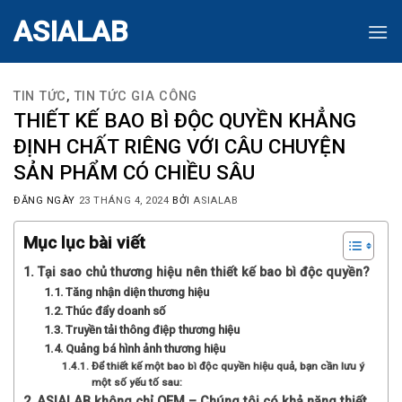
Skip
ASIALAB
to
content
TIN TỨC
,
TIN TỨC GIA CÔNG
THIẾT KẾ BAO BÌ ĐỘC QUYỀN KHẲNG
ĐỊNH CHẤT RIÊNG VỚI CÂU CHUYỆN
SẢN PHẨM CÓ CHIỀU SÂU
ĐĂNG NGÀY
23 THÁNG 4, 2024
BỞI
ASIALAB
Mục lục bài viết
Tại sao chủ thương hiệu nên thiết kế bao bì độc quyền?
Tăng nhận diện thương hiệu
Thúc đẩy doanh số
Truyền tải thông điệp thương hiệu
Quảng bá hình ảnh thương hiệu
Để thiết kế một bao bì độc quyền hiệu quả, bạn cần lưu ý
một số yếu tố sau:
ASIALAB không chỉ OEM – Chúng tôi có khả năng thiết