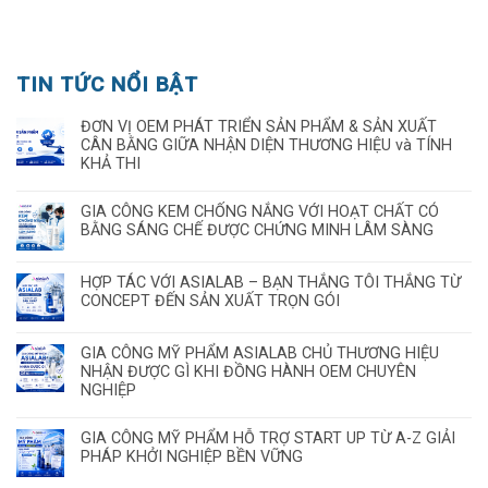
TIN TỨC NỔI BẬT
ĐƠN VỊ OEM PHÁT TRIỂN SẢN PHẨM & SẢN XUẤT
CÂN BẰNG GIỮA NHẬN DIỆN THƯƠNG HIỆU và TÍNH
KHẢ THI
GIA CÔNG KEM CHỐNG NẮNG VỚI HOẠT CHẤT CÓ
BẰNG SÁNG CHẾ ĐƯỢC CHỨNG MINH LÂM SÀNG
HỢP TÁC VỚI ASIALAB – BẠN THẮNG TÔI THẮNG TỪ
CONCEPT ĐẾN SẢN XUẤT TRỌN GÓI
GIA CÔNG MỸ PHẨM ASIALAB CHỦ THƯƠNG HIỆU
NHẬN ĐƯỢC GÌ KHI ĐỒNG HÀNH OEM CHUYÊN
NGHIỆP
GIA CÔNG MỸ PHẨM HỖ TRỢ START UP TỪ A-Z GIẢI
PHÁP KHỞI NGHIỆP BỀN VỮNG