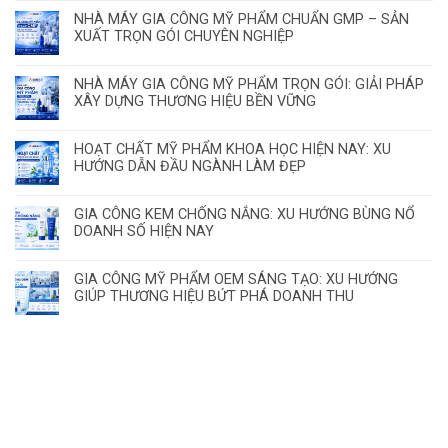
NHÀ MÁY GIA CÔNG MỸ PHẨM CHUẨN GMP – SẢN
XUẤT TRỌN GÓI CHUYÊN NGHIỆP
NHÀ MÁY GIA CÔNG MỸ PHẨM TRỌN GÓI: GIẢI PHÁP
XÂY DỰNG THƯƠNG HIỆU BỀN VỮNG
HOẠT CHẤT MỸ PHẨM KHOA HỌC HIỆN NAY: XU
HƯỚNG DẪN ĐẦU NGÀNH LÀM ĐẸP
GIA CÔNG KEM CHỐNG NẮNG: XU HƯỚNG BÙNG NỔ
DOANH SỐ HIỆN NAY
GIA CÔNG MỸ PHẨM OEM SÁNG TẠO: XU HƯỚNG
GIÚP THƯƠNG HIỆU BỨT PHÁ DOANH THU