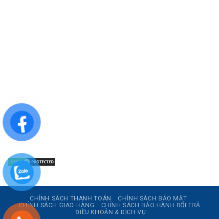
CÔNG TY TNHH SẢN XUẤT & THƯƠNG MẠI DƯỢC
MỸ PHẨM ASIALAB
Hotline: 0967.789.093
Địa chỉ nhà máy: Nhà xưởng B8, khu H, KCN Tân Kim, ấp Tân
Phước, Xã Cần Giuộc, Tỉnh Tây Ninh, Việt Nam
Văn phòng đại diện: 05 Đinh Bộ Lĩnh, Phường Bình Thạnh,
Quận Bình Thạnh, TP.HCM
Website: https://asialab.com.vn/
Email: giacongasialab@gmail.com
Mã số thuế: 1101943612
CHÍNH SÁCH THANH TOÁN
CHÍNH SÁCH BẢO MẬT
CHÍNH SÁCH GIAO HÀNG
CHÍNH SÁCH BẢO HÀNH ĐỔI TRẢ
ĐIỀU KHOẢN & DỊCH VỤ