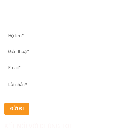
ĐĂNG KÝ HỢP TÁC – NHẬN MẪU THỬ
KẾT NỐI VỚI CHÚNG TÔI