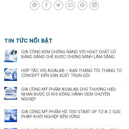
TIN TỨC NỔI BẬT
GIA CÔNG KEM CHỐNG NẮNG VỚI HOẠT CHẤT CÓ
BẰNG SÁNG CHẾ ĐƯỢC CHỨNG MINH LÂM SÀNG
HỢP TÁC VỚI ASIALAB – BẠN THẮNG TÔI THẮNG TỪ
CONCEPT ĐẾN SẢN XUẤT TRỌN GÓI
GIA CÔNG MỸ PHẨM ASIALAB CHỦ THƯƠNG HIỆU
NHẬN ĐƯỢC GÌ KHI ĐỒNG HÀNH OEM CHUYÊN
NGHIỆP
GIA CÔNG MỸ PHẨM HỖ TRỢ START UP TỪ A-Z GIẢI
PHÁP KHỞI NGHIỆP BỀN VỮNG