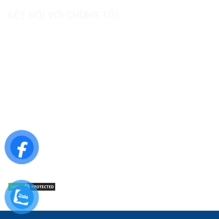
KẾT NỐI VỚI CHÚNG TÔI
CÔNG TY TNHH SẢN XUẤT & THƯƠNG MẠI DƯỢC
MỸ PHẨM ASIALAB
Hotline: 0967.789.093
Địa chỉ nhà máy: Nhà xưởng B8, khu H, KCN Tân Kim, ấp Tân
Phước, Xã Cần Giuộc, Tỉnh Tây Ninh, Việt Nam
Văn phòng đại diện: 05 Đinh Bộ Lĩnh, Phường Bình Thạnh,
Quận Bình Thạnh, TP.HCM
Website: https://asialab.com.vn/
Email: giacongasialab@gmail.com
Mã số thuế: 1101943612