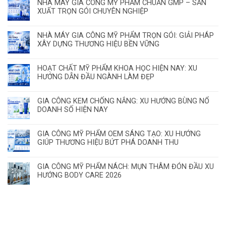
NHÀ MÁY GIA CÔNG MỸ PHẨM CHUẨN GMP – SẢN
XUẤT TRỌN GÓI CHUYÊN NGHIỆP
NHÀ MÁY GIA CÔNG MỸ PHẨM TRỌN GÓI: GIẢI PHÁP
XÂY DỰNG THƯƠNG HIỆU BỀN VỮNG
HOẠT CHẤT MỸ PHẨM KHOA HỌC HIỆN NAY: XU
HƯỚNG DẪN ĐẦU NGÀNH LÀM ĐẸP
GIA CÔNG KEM CHỐNG NẮNG: XU HƯỚNG BÙNG NỔ
DOANH SỐ HIỆN NAY
GIA CÔNG MỸ PHẨM OEM SÁNG TẠO: XU HƯỚNG
GIÚP THƯƠNG HIỆU BỨT PHÁ DOANH THU
GIA CÔNG MỸ PHẨM NÁCH: MỤN THÂM ĐÓN ĐẦU XU
HƯỚNG BODY CARE 2026