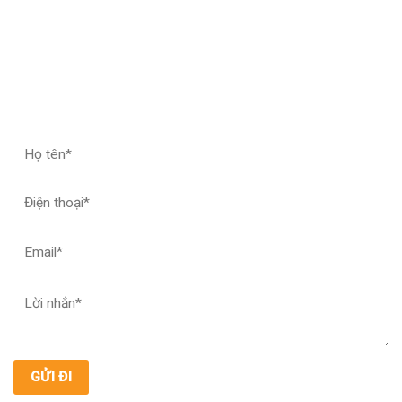
ĐĂNG KÝ HỢP TÁC – NHẬN MẪU THỬ