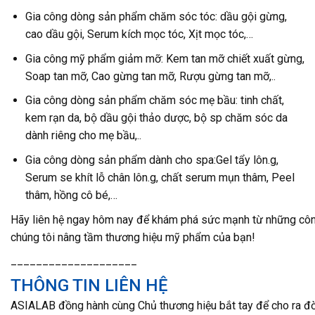
Gia công dòng sản phẩm chăm sóc tóc: dầu gội gừng,
cao dầu gội, Serum kích mọc tóc, Xịt mọc tóc,…
Gia công mỹ phẩm giảm mỡ: Kem tan mỡ chiết xuất gừng,
Soap tan mỡ, Cao gừng tan mỡ, Rượu gừng tan mỡ,..
Gia công dòng sản phẩm chăm sóc mẹ bầu: tinh chất,
kem rạn da, bộ dầu gội thảo dược, bộ sp chăm sóc da
dành riêng cho mẹ bầu,..
Gia công dòng sản phẩm dành cho spa:Gel tẩy lôn.g,
Serum se khít lỗ chân lôn.g, chất serum mụn thâm, Peel
thâm, hồng cô bé,…
Hãy liên hệ ngay hôm nay để khám phá sức mạnh từ những công
chúng tôi nâng tầm thương hiệu mỹ phẩm của bạn!
____________________
THÔNG TIN LIÊN HỆ
ASIALAB đồng hành cùng Chủ thương hiệu bắt tay để cho ra đ