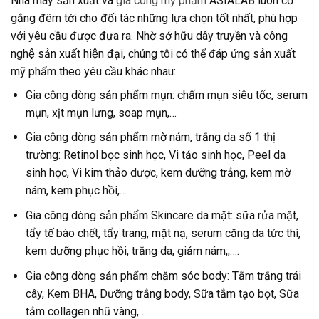
Nhà máy sản xuất và
gia công mỹ phẩm
ASIALAB luôn cố
gắng đêm tới cho đối tác những lựa chọn tốt nhất, phù hợp
với yêu cầu được đưa ra. Nhờ sở hữu dây truyền và công
nghệ sản xuất hiện đại, chúng tôi có thể đáp ứng sản xuất
mỹ phẩm theo yêu cầu khác nhau:
Gia công dòng sản phẩm mụn: chấm mụn siêu tốc, serum
mụn, xịt mụn lưng, soap mụn,…
Gia công dòng sản phẩm mờ nám, trắng da số 1 thị
trường: Retinol bọc sinh học, Vi tảo sinh học, Peel da
sinh học, Vi kim thảo dược, kem dưỡng trắng, kem mờ
nám, kem phục hồi,…
Gia công dòng sản phẩm Skincare da mặt: sữa rửa mặt,
tẩy tế bào chết, tẩy trang, mặt nạ, serum căng da tức thì,
kem dưỡng phục hồi, trắng da, giảm nám,,….
Gia công dòng sản phẩm chăm sóc body: Tắm trắng trái
cây, Kem BHA, Dưỡng trắng body, Sữa tắm tạo bọt, Sữa
tắm collagen nhũ vàng,…