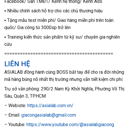
Facebook/ Sàn TMĐT/ Kênh hệ thống/ Kênh Ads
▪️ Nhiều chính sách hỗ trợ cho các chủ thương hiệu
▪️ Tặng mẫu test miễn phí/ Giao hàng miễn phí trên toàn
quốc/ Gia công từ 3000sp trở lên
▪️ Training kiến thức sản phẩm từ kỹ sư/ chuyên gia nghiên
cứu
==========================================
LIÊN HỆ
ASIALAB đồng hành cùng BOSS bắt tay để cho ra đời những
mã hàng bùng nỗ nhất thị trường nhưng vẫn tiết kiệm chi phí.
Trụ sở văn phòng: 290/2 Nam Kỳ Khởi Nghĩa, Phường Võ Thị
Sáu, Quận 3, TP.HCM
– Webiste:
https://asialab.com.vn/
– Email:
giacongasialab@gmail.com
– Youtube:
https://www.youtube.com/@asialabgiacong