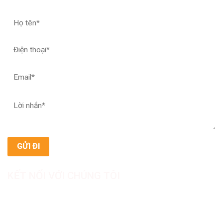
KẾT NỐI VỚI CHÚNG TÔI
CÔNG TY TNHH SẢN XUẤT & THƯƠNG MẠI DƯỢC
MỸ PHẨM ASIALAB