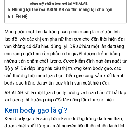
công mỹ phẩm trọn gói tại ASIALAB:
Những lợi thế mà ASIALAB có thể mang lại cho bạn
LIÊN HỆ
Mong ước một làn da trắng sáng mịn màng là mơ ước lớn
lao đối với các chị em phụ nữ thời xưa cho đến thời hiện đại
vẫn không có dấu hiệu dừng lại. Để sở hữu một làn da trắng
mịn rạng ngời bạn cần phải có bí quyết dưỡng trắng bằng
những sản phẩm chất lượng, được kiểm định nghiêm ngặt từ
Bộ y tế. Để đáp ứng nhu cầu thị trường kem body gạo, các
chủ thương hiệu nên lựa chọn điểm gia công sản xuất kemb
body gạo trắng da uy tín, quy trình sản xuất hiện đại.
ASIALAB sẽ là một lựa chọn lý tưởng và hoàn hảo để bắt kịp
xu hướng thị trường giúp đối tác nâng tầm thương hiệu.
Kem body gạo là gì?
Kem body gạo là sản phẩm kem dưỡng trắng da toàn thân,
được chiết xuất từ gạo, một nguyên liệu thiên nhiên lành tính