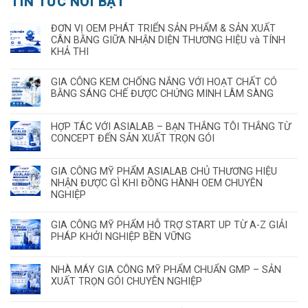
TIN TỨC NỔI BẬT
ĐƠN VỊ OEM PHÁT TRIỂN SẢN PHẨM & SẢN XUẤT
CÂN BẰNG GIỮA NHẬN DIỆN THƯƠNG HIỆU và TÍNH
KHẢ THI
GIA CÔNG KEM CHỐNG NẮNG VỚI HOẠT CHẤT CÓ
BẰNG SÁNG CHẾ ĐƯỢC CHỨNG MINH LÂM SÀNG
HỢP TÁC VỚI ASIALAB – BẠN THẮNG TÔI THẮNG TỪ
CONCEPT ĐẾN SẢN XUẤT TRỌN GÓI
GIA CÔNG MỸ PHẨM ASIALAB CHỦ THƯƠNG HIỆU
NHẬN ĐƯỢC GÌ KHI ĐỒNG HÀNH OEM CHUYÊN
NGHIỆP
GIA CÔNG MỸ PHẨM HỖ TRỢ START UP TỪ A-Z GIẢI
PHÁP KHỞI NGHIỆP BỀN VỮNG
NHÀ MÁY GIA CÔNG MỸ PHẨM CHUẨN GMP – SẢN
XUẤT TRỌN GÓI CHUYÊN NGHIỆP