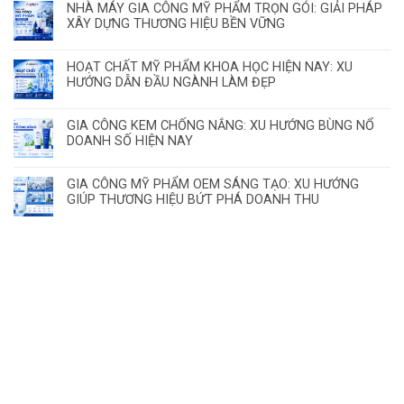
NHÀ MÁY GIA CÔNG MỸ PHẨM TRỌN GÓI: GIẢI PHÁP
XÂY DỰNG THƯƠNG HIỆU BỀN VỮNG
HOẠT CHẤT MỸ PHẨM KHOA HỌC HIỆN NAY: XU
HƯỚNG DẪN ĐẦU NGÀNH LÀM ĐẸP
GIA CÔNG KEM CHỐNG NẮNG: XU HƯỚNG BÙNG NỔ
DOANH SỐ HIỆN NAY
GIA CÔNG MỸ PHẨM OEM SÁNG TẠO: XU HƯỚNG
GIÚP THƯƠNG HIỆU BỨT PHÁ DOANH THU
ĐĂNG KÝ HỢP TÁC – NHẬN MẪU THỬ