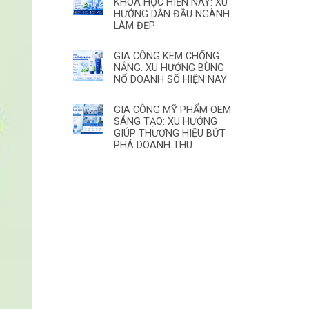
KHOA HỌC HIỆN NAY: XU
HƯỚNG DẪN ĐẦU NGÀNH
LÀM ĐẸP
GIA CÔNG KEM CHỐNG
NẮNG: XU HƯỚNG BÙNG
NỔ DOANH SỐ HIỆN NAY
GIA CÔNG MỸ PHẨM OEM
SÁNG TẠO: XU HƯỚNG
GIÚP THƯƠNG HIỆU BỨT
PHÁ DOANH THU