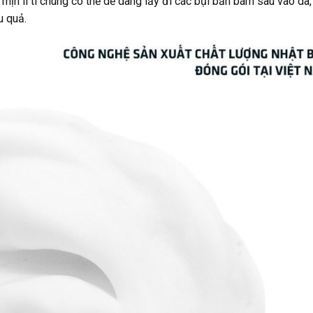
 mịn li ti chúng có thể dễ dàng lấy đi các bụi bẩn bám sâu vào da,
u quả.