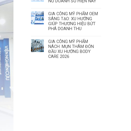
NỔ DOANH SỐ HIỆN NAY
GIA CÔNG MỸ PHẨM OEM
SÁNG TẠO: XU HƯỚNG
GIÚP THƯƠNG HIỆU BỨT
PHÁ DOANH THU
GIA CÔNG MỸ PHẨM
NÁCH: MỤN THÂM ĐÓN
ĐẦU XU HƯỚNG BODY
CARE 2026