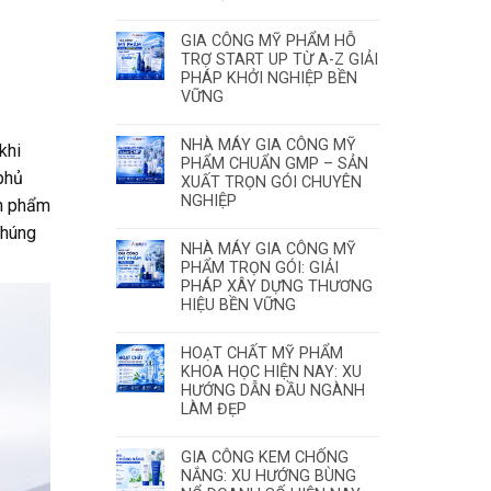
GIA CÔNG MỸ PHẨM HỖ
TRỢ START UP TỪ A-Z GIẢI
PHÁP KHỞI NGHIỆP BỀN
VỮNG
NHÀ MÁY GIA CÔNG MỸ
khi
PHẨM CHUẨN GMP – SẢN
 phủ
XUẤT TRỌN GÓI CHUYÊN
NGHIỆP
ản phẩm
chúng
NHÀ MÁY GIA CÔNG MỸ
PHẨM TRỌN GÓI: GIẢI
PHÁP XÂY DỰNG THƯƠNG
HIỆU BỀN VỮNG
HOẠT CHẤT MỸ PHẨM
KHOA HỌC HIỆN NAY: XU
HƯỚNG DẪN ĐẦU NGÀNH
LÀM ĐẸP
GIA CÔNG KEM CHỐNG
NẮNG: XU HƯỚNG BÙNG