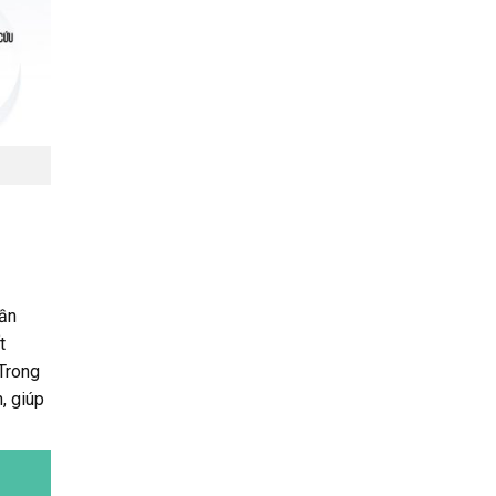
gần
t
 Trong
, giúp