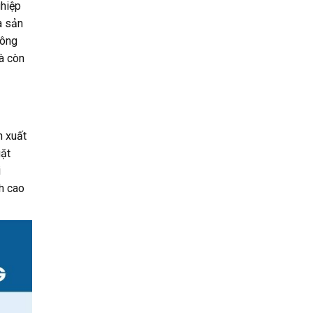
ghiệp
a sản
công
à còn
n xuất
gặt
i
h cao