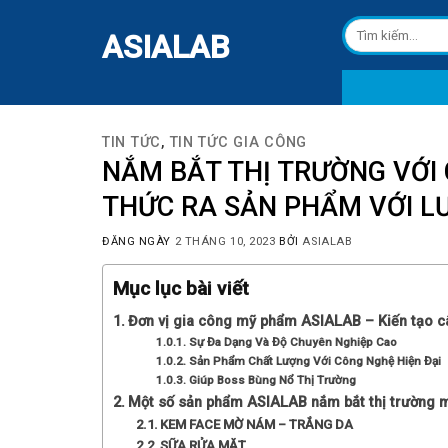
Skip
Tìm
to
ASIALAB
kiếm:
content
TIN TỨC
,
TIN TỨC GIA CÔNG
NẮM BẮT THỊ TRƯỜNG VỚI
THỨC RA SẢN PHẨM VỚI LƯ
ĐĂNG NGÀY
2 THÁNG 10, 2023
BỞI
ASIALAB
Mục lục bài viết
Đơn vị gia công mỹ phẩm ASIALAB – Kiến tạo c
Sự Đa Dạng Và Độ Chuyên Nghiệp Cao
Sản Phẩm Chất Lượng Với Công Nghệ Hiện Đại
Giúp Boss Bùng Nổ Thị Trường
Một số sản phẩm ASIALAB nắm bắt thị trường 
KEM FACE MỜ NÁM – TRẮNG DA
SỮA RỬA MẶT