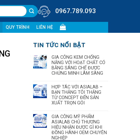
0967.789.093
QUY TRÌNH
LIÊN HỆ
TIN TỨC NỔI BẬT
ÔNG
GIA CÔNG KEM CHỐNG
NẮNG VỚI HOẠT CHẤT CÓ
BẰNG SÁNG CHẾ ĐƯỢC
CHỨNG MINH LÂM SÀNG
HỢP TÁC VỚI ASIALAB –
BẠN THẮNG TÔI THẮNG
TỪ CONCEPT ĐẾN SẢN
XUẤT TRỌN GÓI
GIA CÔNG MỸ PHẨM
ASIALAB CHỦ THƯƠNG
HIỆU NHẬN ĐƯỢC GÌ KHI
ĐỒNG HÀNH OEM CHUYÊN
NGHIỆP