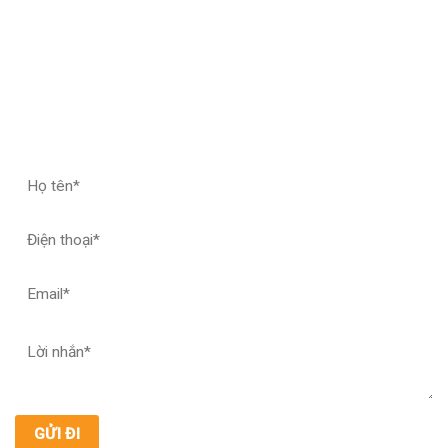
ĐĂNG KÝ HỢP TÁC – NHẬN MẪU THỬ