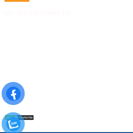
KẾT NỐI VỚI CHÚNG TÔI
CÔNG TY TNHH SẢN XUẤT & THƯƠNG MẠI DƯỢC
MỸ PHẨM ASIALAB
Hotline: 0967.789.093
Địa chỉ nhà máy: Nhà xưởng B8, khu H, KCN Tân Kim, ấp Tân
Phước, Xã Cần Giuộc, Tỉnh Tây Ninh, Việt Nam
Văn phòng đại diện: 05 Đinh Bộ Lĩnh, Phường Bình Thạnh,
Quận Bình Thạnh, TP.HCM
Website: https://asialab.com.vn/
Email: giacongasialab@gmail.com
Mã số thuế: 1101943612