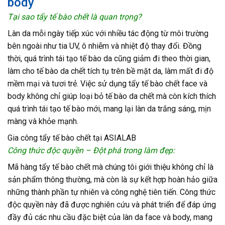
body
Tại sao tẩy tế bào chết là quan trọng?
Làn da mỗi ngày tiếp xúc với nhiều tác động từ môi trường
bên ngoài như tia UV, ô nhiễm và nhiệt độ thay đổi. Đồng
thời, quá trình tái tạo tế bào da cũng giảm đi theo thời gian,
làm cho tế bào da chết tích tụ trên bề mặt da, làm mất đi độ
mềm mại và tươi trẻ. Việc sử dụng tẩy tế bào chết face và
body không chỉ giúp loại bỏ tế bào da chết mà còn kích thích
quá trình tái tạo tế bào mới, mang lại làn da trắng sáng, mịn
màng và khỏe mạnh.
Gia công tẩy tế bào chết tại ASIALAB
Công thức độc quyền – Đột phá trong làm đẹp:
Mã hàng tẩy tế bào chết mà chúng tôi giới thiệu không chỉ là
sản phẩm thông thường, mà còn là sự kết hợp hoàn hảo giữa
những thành phần tự nhiên và công nghệ tiên tiến. Công thức
độc quyền này đã được nghiên cứu và phát triển để đáp ứng
đầy đủ các nhu cầu đặc biệt của làn da face và body, mang