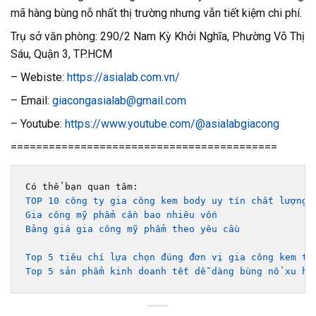
mã hàng bùng nỗ nhất thị trường nhưng vẫn tiết kiệm chi phí.
Trụ sở văn phòng: 290/2 Nam Kỳ Khởi Nghĩa, Phường Võ Thị
Sáu, Quận 3, TP.HCM
– Webiste:
https://asialab.com.vn/
– Email:
giacongasialab@gmail.com
– Youtube:
https://www.youtube.com/@asialabgiacong
==========================================
TOP 10 công ty gia công kem body uy tín chất lượng 
Gia công mỹ phẩm cần bao nhiêu vốn
Bảng giá gia công mỹ phẩm theo yêu cầu 
Top 5 tiêu chí lựa chọn đúng đơn vị gia công kem tr
Top 5 sản phẩm kinh doanh tết dễ dàng bùng nổ xu hư