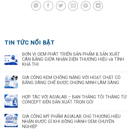
TIN TỨC NỔI BẬT
ĐƠN VỊ OEM PHÁT TRIỂN SẢN PHẨM & SẢN XUẤT
CÂN BẰNG GIỮA NHẬN DIỆN THƯƠNG HIỆU và TÍNH
KHẢ THI
GIA CÔNG KEM CHỐNG NẮNG VỚI HOẠT CHẤT CÓ
BẰNG SÁNG CHẾ ĐƯỢC CHỨNG MINH LÂM SÀNG
HỢP TÁC VỚI ASIALAB – BẠN THẮNG TÔI THẮNG TỪ
CONCEPT ĐẾN SẢN XUẤT TRỌN GÓI
GIA CÔNG MỸ PHẨM ASIALAB CHỦ THƯƠNG HIỆU
NHẬN ĐƯỢC GÌ KHI ĐỒNG HÀNH OEM CHUYÊN
NGHIỆP