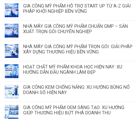
GIA CÔNG MỸ PHẨM HỖ TRỢ START UP TỪ A-Z GIẢI
PHÁP KHỞI NGHIỆP BỀN VỮNG
NHÀ MÁY GIA CÔNG MỸ PHẨM CHUẨN GMP – SẢN
XUẤT TRỌN GÓI CHUYÊN NGHIỆP
NHÀ MÁY GIA CÔNG MỸ PHẨM TRỌN GÓI: GIẢI PHÁP
XÂY DỰNG THƯƠNG HIỆU BỀN VỮNG
HOẠT CHẤT MỸ PHẨM KHOA HỌC HIỆN NAY: XU
HƯỚNG DẪN ĐẦU NGÀNH LÀM ĐẸP
GIA CÔNG KEM CHỐNG NẮNG: XU HƯỚNG BÙNG NỔ
DOANH SỐ HIỆN NAY
GIA CÔNG MỸ PHẨM OEM SÁNG TẠO: XU HƯỚNG
GIÚP THƯƠNG HIỆU BỨT PHÁ DOANH THU