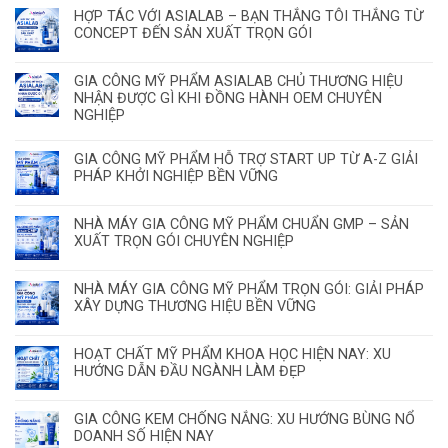
HỢP TÁC VỚI ASIALAB – BẠN THẮNG TÔI THẮNG TỪ
CONCEPT ĐẾN SẢN XUẤT TRỌN GÓI
GIA CÔNG MỸ PHẨM ASIALAB CHỦ THƯƠNG HIỆU
NHẬN ĐƯỢC GÌ KHI ĐỒNG HÀNH OEM CHUYÊN
NGHIỆP
GIA CÔNG MỸ PHẨM HỖ TRỢ START UP TỪ A-Z GIẢI
PHÁP KHỞI NGHIỆP BỀN VỮNG
NHÀ MÁY GIA CÔNG MỸ PHẨM CHUẨN GMP – SẢN
XUẤT TRỌN GÓI CHUYÊN NGHIỆP
NHÀ MÁY GIA CÔNG MỸ PHẨM TRỌN GÓI: GIẢI PHÁP
XÂY DỰNG THƯƠNG HIỆU BỀN VỮNG
HOẠT CHẤT MỸ PHẨM KHOA HỌC HIỆN NAY: XU
HƯỚNG DẪN ĐẦU NGÀNH LÀM ĐẸP
GIA CÔNG KEM CHỐNG NẮNG: XU HƯỚNG BÙNG NỔ
DOANH SỐ HIỆN NAY