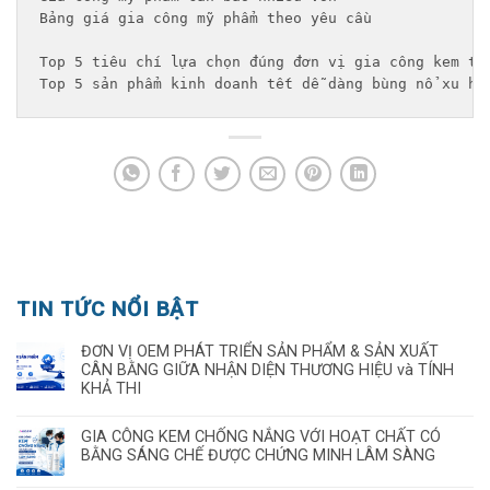
Bảng giá gia công mỹ phẩm theo yêu cầu 
Top 5 tiêu chí lựa chọn đúng đơn vị gia công kem tr
Top 5 sản phẩm kinh doanh tết dễ dàng bùng nổ xu hư
TIN TỨC NỔI BẬT
ĐƠN VỊ OEM PHÁT TRIỂN SẢN PHẨM & SẢN XUẤT
CÂN BẰNG GIỮA NHẬN DIỆN THƯƠNG HIỆU và TÍNH
KHẢ THI
GIA CÔNG KEM CHỐNG NẮNG VỚI HOẠT CHẤT CÓ
BẰNG SÁNG CHẾ ĐƯỢC CHỨNG MINH LÂM SÀNG