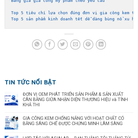
Bảng giá gia công mỹ phẩm theo yêu cầu 
Top 5 tiêu chí lựa chọn đúng đơn vị gia công kem tr
Top 5 sản phẩm kinh doanh tết dễ dàng bùng nổ xu hư
TIN TỨC NỔI BẬT
ĐƠN VỊ OEM PHÁT TRIỂN SẢN PHẨM & SẢN XUẤT
CÂN BẰNG GIỮA NHẬN DIỆN THƯƠNG HIỆU và TÍNH
KHẢ THI
GIA CÔNG KEM CHỐNG NẮNG VỚI HOẠT CHẤT CÓ
BẰNG SÁNG CHẾ ĐƯỢC CHỨNG MINH LÂM SÀNG