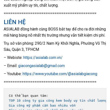
xuất mỹ phẩm uy tín, chất lượng.
==========================================
LIÊN HỆ
ASIALAB đồng hành cùng BOSS bắt tay để cho ra đời những
mã hàng bùng nỗ nhất thị trường nhưng vẫn tiết kiệm chi phí.
Trụ sở văn phòng: 290/2 Nam Kỳ Khởi Nghĩa, Phường Võ Thị
Sáu, Quận 3, TP.HCM
– Webiste:
https://asialab.com.vn/
– Email:
giacongasialab@gmail.com
– Youtube:
https://www.youtube.com/@asialabgiacong
==========================================
TOP 10 công ty gia công kem body uy tín chất lượng 
Gia công mỹ phẩm cần bao nhiêu vốn