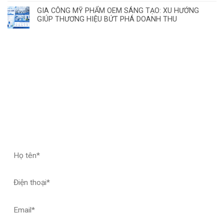
GIA CÔNG MỸ PHẨM OEM SÁNG TẠO: XU HƯỚNG
GIÚP THƯƠNG HIỆU BỨT PHÁ DOANH THU
ĐĂNG KÝ HỢP TÁC – NHẬN MẪU THỬ