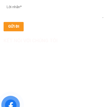
KẾT NỐI VỚI CHÚNG TÔI
CÔNG TY TNHH SẢN XUẤT & THƯƠNG MẠI DƯỢC
MỸ PHẨM ASIALAB
Hotline: 0967.789.093
Địa chỉ nhà máy: Nhà xưởng B8, khu H, KCN Tân Kim, ấp Tân
Phước, Xã Cần Giuộc, Tỉnh Tây Ninh, Việt Nam
Văn phòng đại diện: 05 Đinh Bộ Lĩnh, Phường Bình Thạnh,
Quận Bình Thạnh, TP.HCM
Website: https://asialab.com.vn/