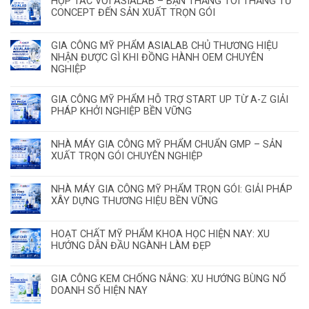
HỢP TÁC VỚI ASIALAB – BẠN THẮNG TÔI THẮNG TỪ
CONCEPT ĐẾN SẢN XUẤT TRỌN GÓI
GIA CÔNG MỸ PHẨM ASIALAB CHỦ THƯƠNG HIỆU
NHẬN ĐƯỢC GÌ KHI ĐỒNG HÀNH OEM CHUYÊN
NGHIỆP
GIA CÔNG MỸ PHẨM HỖ TRỢ START UP TỪ A-Z GIẢI
PHÁP KHỞI NGHIỆP BỀN VỮNG
NHÀ MÁY GIA CÔNG MỸ PHẨM CHUẨN GMP – SẢN
XUẤT TRỌN GÓI CHUYÊN NGHIỆP
NHÀ MÁY GIA CÔNG MỸ PHẨM TRỌN GÓI: GIẢI PHÁP
XÂY DỰNG THƯƠNG HIỆU BỀN VỮNG
HOẠT CHẤT MỸ PHẨM KHOA HỌC HIỆN NAY: XU
HƯỚNG DẪN ĐẦU NGÀNH LÀM ĐẸP
GIA CÔNG KEM CHỐNG NẮNG: XU HƯỚNG BÙNG NỔ
DOANH SỐ HIỆN NAY