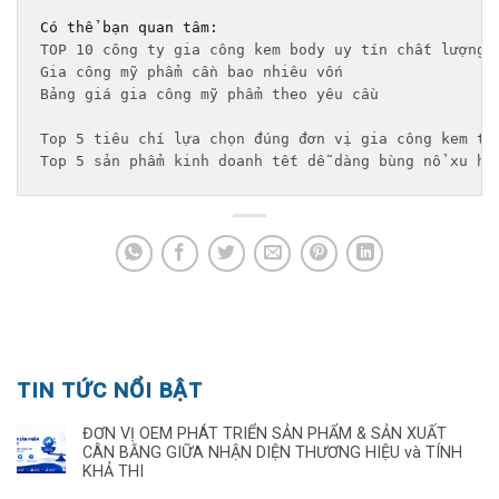
TOP 10 công ty gia công kem body uy tín chất lượng 
Gia công mỹ phẩm cần bao nhiêu vốn
Bảng giá gia công mỹ phẩm theo yêu cầu 
Top 5 tiêu chí lựa chọn đúng đơn vị gia công kem tr
Top 5 sản phẩm kinh doanh tết dễ dàng bùng nổ xu hư
TIN TỨC NỔI BẬT
ĐƠN VỊ OEM PHÁT TRIỂN SẢN PHẨM & SẢN XUẤT
CÂN BẰNG GIỮA NHẬN DIỆN THƯƠNG HIỆU và TÍNH
KHẢ THI