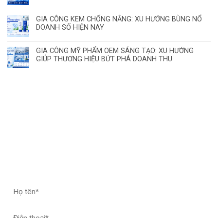
GIA CÔNG KEM CHỐNG NẮNG: XU HƯỚNG BÙNG NỔ
DOANH SỐ HIỆN NAY
GIA CÔNG MỸ PHẨM OEM SÁNG TẠO: XU HƯỚNG
GIÚP THƯƠNG HIỆU BỨT PHÁ DOANH THU
ĐĂNG KÝ HỢP TÁC – NHẬN MẪU THỬ