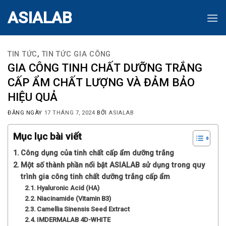
Skip
ASIALAB
to
content
TIN TỨC
,
TIN TỨC GIA CÔNG
GIA CÔNG TINH CHẤT DƯỠNG TRẮNG
CẤP ẨM CHẤT LƯỢNG VÀ ĐẢM BẢO
HIỆU QUẢ
ĐĂNG NGÀY
17 THÁNG 7, 2024
BỞI
ASIALAB
Mục lục bài viết
Công dụng của tinh chất cấp ẩm dưỡng trắng
Một số thành phần nổi bật ASIALAB sử dụng trong quy
trình gia công tinh chất dưỡng trắng cấp ẩm
Hyaluronic Acid (HA)
Niacinamide (Vitamin B3)
Camellia Sinensis Seed Extract
IMDERMALAB 4D-WHITE