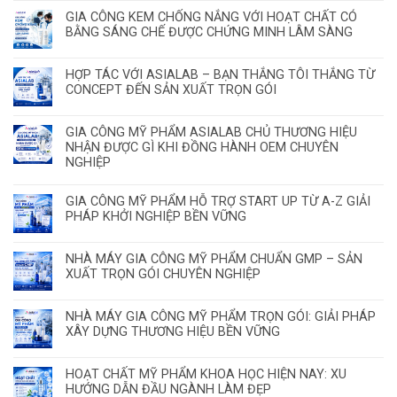
GIA CÔNG KEM CHỐNG NẮNG VỚI HOẠT CHẤT CÓ
BẰNG SÁNG CHẾ ĐƯỢC CHỨNG MINH LÂM SÀNG
HỢP TÁC VỚI ASIALAB – BẠN THẮNG TÔI THẮNG TỪ
CONCEPT ĐẾN SẢN XUẤT TRỌN GÓI
GIA CÔNG MỸ PHẨM ASIALAB CHỦ THƯƠNG HIỆU
NHẬN ĐƯỢC GÌ KHI ĐỒNG HÀNH OEM CHUYÊN
NGHIỆP
GIA CÔNG MỸ PHẨM HỖ TRỢ START UP TỪ A-Z GIẢI
PHÁP KHỞI NGHIỆP BỀN VỮNG
NHÀ MÁY GIA CÔNG MỸ PHẨM CHUẨN GMP – SẢN
XUẤT TRỌN GÓI CHUYÊN NGHIỆP
NHÀ MÁY GIA CÔNG MỸ PHẨM TRỌN GÓI: GIẢI PHÁP
XÂY DỰNG THƯƠNG HIỆU BỀN VỮNG
HOẠT CHẤT MỸ PHẨM KHOA HỌC HIỆN NAY: XU
HƯỚNG DẪN ĐẦU NGÀNH LÀM ĐẸP