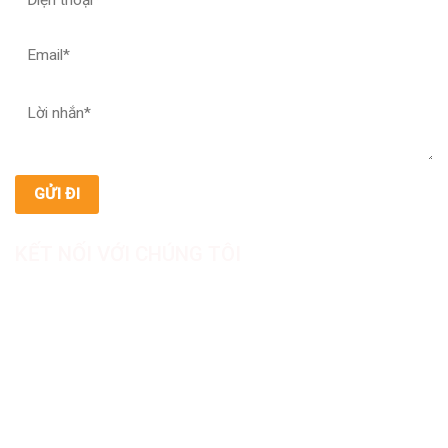
KẾT NỐI VỚI CHÚNG TÔI
CÔNG TY TNHH SẢN XUẤT & THƯƠNG MẠI DƯỢC
MỸ PHẨM ASIALAB
Hotline: 0967.789.093
Địa chỉ nhà máy: Nhà xưởng B8, khu H, KCN Tân Kim, ấp Tân
Phước, Xã Cần Giuộc, Tỉnh Tây Ninh, Việt Nam
Văn phòng đại diện: 05 Đinh Bộ Lĩnh, Phường Bình Thạnh,