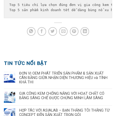
Top 5 tiêu chí lựa chọn đúng đơn vị gia công kem tr
Top 5 sản phẩm kinh doanh tết dễ dàng bùng nổ xu hư
TIN TỨC NỔI BẬT
ĐƠN VỊ OEM PHÁT TRIỂN SẢN PHẨM & SẢN XUẤT
CÂN BẰNG GIỮA NHẬN DIỆN THƯƠNG HIỆU và TÍNH
KHẢ THI
GIA CÔNG KEM CHỐNG NẮNG VỚI HOẠT CHẤT CÓ
BẰNG SÁNG CHẾ ĐƯỢC CHỨNG MINH LÂM SÀNG
HỢP TÁC VỚI ASIALAB – BẠN THẮNG TÔI THẮNG TỪ
CONCEPT ĐẾN SẢN XUẤT TRỌN GÓI