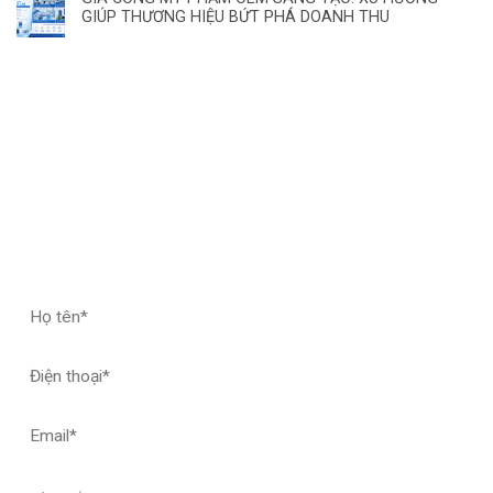
GIÚP THƯƠNG HIỆU BỨT PHÁ DOANH THU
ĐĂNG KÝ HỢP TÁC – NHẬN MẪU THỬ