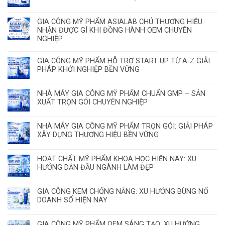
GIA CÔNG MỸ PHẨM ASIALAB CHỦ THƯƠNG HIỆU
NHẬN ĐƯỢC GÌ KHI ĐỒNG HÀNH OEM CHUYÊN
NGHIỆP
GIA CÔNG MỸ PHẨM HỖ TRỢ START UP TỪ A-Z GIẢI
PHÁP KHỞI NGHIỆP BỀN VỮNG
NHÀ MÁY GIA CÔNG MỸ PHẨM CHUẨN GMP – SẢN
XUẤT TRỌN GÓI CHUYÊN NGHIỆP
NHÀ MÁY GIA CÔNG MỸ PHẨM TRỌN GÓI: GIẢI PHÁP
XÂY DỰNG THƯƠNG HIỆU BỀN VỮNG
HOẠT CHẤT MỸ PHẨM KHOA HỌC HIỆN NAY: XU
HƯỚNG DẪN ĐẦU NGÀNH LÀM ĐẸP
GIA CÔNG KEM CHỐNG NẮNG: XU HƯỚNG BÙNG NỔ
DOANH SỐ HIỆN NAY
GIA CÔNG MỸ PHẨM OEM SÁNG TẠO: XU HƯỚNG