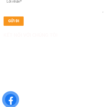
KẾT NỐI VỚI CHÚNG TÔI
CÔNG TY TNHH SẢN XUẤT & THƯƠNG MẠI DƯỢC
MỸ PHẨM ASIALAB
Hotline: 0967.789.093
Địa chỉ nhà máy: Nhà xưởng B8, khu H, KCN Tân Kim, ấp Tân
Phước, Xã Cần Giuộc, Tỉnh Tây Ninh, Việt Nam
Văn phòng đại diện: 05 Đinh Bộ Lĩnh, Phường Bình Thạnh,
Quận Bình Thạnh, TP.HCM
Website: https://asialab.com.vn/
Email: giacongasialab@gmail.com