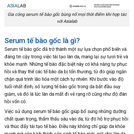
Gia công serum tế bào gốc bùng nổ mọi thời điểm khi hợp tác
với Asialab
Serum tế bào gốc là gì?
Serum tế bào gốc đã trở thành một sự lựa chọn phổ biến và
đáng tin cậy trong việc tái tạo làn da, mang lại sự tươi trẻ và
khỏe mạnh. Những tế bào đặc biệt này có khả năng tự phục
hồi và thay thế các tế bào da bị tổn thương, từ đó giúp ngăn
chặn quá trình lão hóa một cách tự nhiên. Khi bước vào độ
tuổi nhất định, số lượng tế bào gốc trong da bắt đầu suy
giảm, và đó là lúc làn da mất đi vẻ rạng rỡ cũng như độ đàn
hồi vốn có.
Việc sử dụng serum tế bào gốc giúp bổ sung những dưỡng
chất quan trọng, thẩm thấu sâu vào da, từ đó hỗ trợ phục hồi
và thúc đẩy tái tạo tế bào. Điều này không chỉ giúp da khỏe
mạnh mà còn kích thích sản sinh tế bào mới, giữ cho làn da