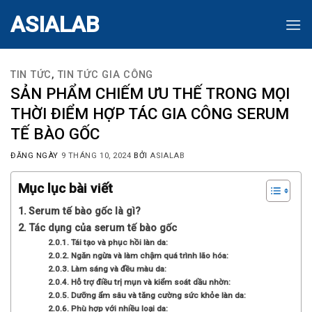
Skip
ASIALAB
to
content
TIN TỨC
,
TIN TỨC GIA CÔNG
SẢN PHẨM CHIẾM ƯU THẾ TRONG MỌI
THỜI ĐIỂM HỢP TÁC GIA CÔNG SERUM
TẾ BÀO GỐC
ĐĂNG NGÀY
9 THÁNG 10, 2024
BỞI
ASIALAB
Mục lục bài viết
Serum tế bào gốc là gì?
Tác dụng của serum tế bào gốc
Tái tạo và phục hồi làn da:
Ngăn ngừa và làm chậm quá trình lão hóa:
Làm sáng và đều màu da:
Hỗ trợ điều trị mụn và kiểm soát dầu nhờn:
Dưỡng ẩm sâu và tăng cường sức khỏe làn da:
Phù hợp với nhiều loại da: