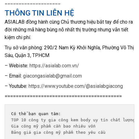
____________________
THÔNG TIN LIÊN HỆ
ASIALAB đồng hành cùng Chủ thương hiệu bắt tay để cho ra
đời những mã hàng bùng nỗ nhất thị trường nhưng vẫn tiết
kiệm chi phí.
T
rụ sở văn phòng: 290/2 Nam Kỳ Khởi Nghĩa, Phường Võ Thị
Sáu, Quận 3, TP.HCM
– Webiste:
https://asialab.com.vn/
– Email:
giacongasialab@gmail.com
– Youtube:
https://www.youtube.com/@asialabgiacong
==========================================
TOP 10 công ty gia công kem body uy tín chất lượng 
Gia công mỹ phẩm cần bao nhiêu vốn
Bảng giá gia công mỹ phẩm theo yêu cầu 