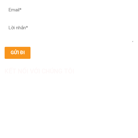
KẾT NỐI VỚI CHÚNG TÔI
CÔNG TY TNHH SẢN XUẤT & THƯƠNG MẠI DƯỢC
MỸ PHẨM ASIALAB
Hotline: 0967.789.093
Địa chỉ nhà máy: Nhà xưởng B8, khu H, KCN Tân Kim, ấp Tân
Phước, Xã Cần Giuộc, Tỉnh Tây Ninh, Việt Nam
Văn phòng đại diện: 05 Đinh Bộ Lĩnh, Phường Bình Thạnh,
Quận Bình Thạnh, TP.HCM