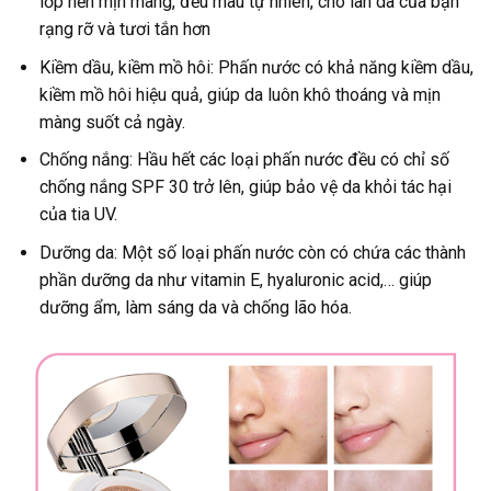
lớp nền mịn màng, đều màu tự nhiên, cho làn da của bạn
rạng rỡ và tươi tắn hơn
Kiềm dầu, kiềm mồ hôi: Phấn nước có khả năng kiềm dầu,
kiềm mồ hôi hiệu quả, giúp da luôn khô thoáng và mịn
màng suốt cả ngày.
Chống nắng: Hầu hết các loại phấn nước đều có chỉ số
chống nắng SPF 30 trở lên, giúp bảo vệ da khỏi tác hại
của tia UV.
Dưỡng da: Một số loại phấn nước còn có chứa các thành
phần dưỡng da như vitamin E, hyaluronic acid,… giúp
dưỡng ẩm, làm sáng da và chống lão hóa.