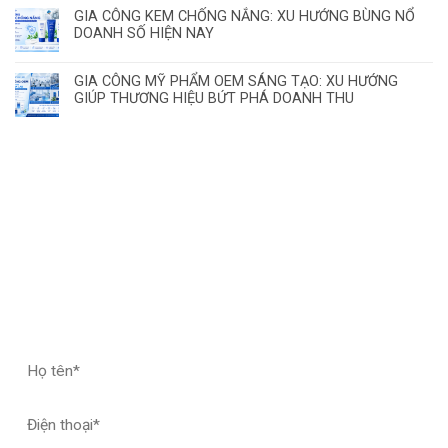
GIA CÔNG KEM CHỐNG NẮNG: XU HƯỚNG BÙNG NỔ
DOANH SỐ HIỆN NAY
GIA CÔNG MỸ PHẨM OEM SÁNG TẠO: XU HƯỚNG
GIÚP THƯƠNG HIỆU BỨT PHÁ DOANH THU
ĐĂNG KÝ HỢP TÁC – NHẬN MẪU THỬ