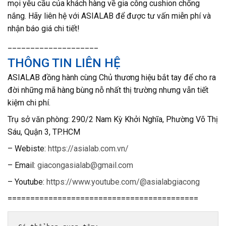
mọi yêu cầu của khách hàng về gia công cushion chống
nắng. Hãy liên hệ với ASIALAB để được tư vấn miễn phí và
nhận báo giá chi tiết!
____________________
THÔNG TIN LIÊN HỆ
ASIALAB đồng hành cùng Chủ thương hiệu bắt tay để cho ra
đời những mã hàng bùng nỗ nhất thị trường nhưng vẫn tiết
kiệm chi phí.
T
rụ sở văn phòng: 290/2 Nam Kỳ Khởi Nghĩa, Phường Võ Thị
Sáu, Quận 3, TP.HCM
– Webiste:
https://asialab.com.vn/
– Email:
giacongasialab@gmail.com
– Youtube:
https://www.youtube.com/@asialabgiacong
==========================================