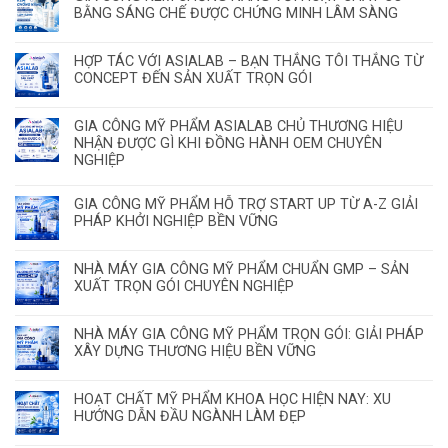
BẰNG SÁNG CHẾ ĐƯỢC CHỨNG MINH LÂM SÀNG
HỢP TÁC VỚI ASIALAB – BẠN THẮNG TÔI THẮNG TỪ
CONCEPT ĐẾN SẢN XUẤT TRỌN GÓI
GIA CÔNG MỸ PHẨM ASIALAB CHỦ THƯƠNG HIỆU
NHẬN ĐƯỢC GÌ KHI ĐỒNG HÀNH OEM CHUYÊN
NGHIỆP
GIA CÔNG MỸ PHẨM HỖ TRỢ START UP TỪ A-Z GIẢI
PHÁP KHỞI NGHIỆP BỀN VỮNG
NHÀ MÁY GIA CÔNG MỸ PHẨM CHUẨN GMP – SẢN
XUẤT TRỌN GÓI CHUYÊN NGHIỆP
NHÀ MÁY GIA CÔNG MỸ PHẨM TRỌN GÓI: GIẢI PHÁP
XÂY DỰNG THƯƠNG HIỆU BỀN VỮNG
HOẠT CHẤT MỸ PHẨM KHOA HỌC HIỆN NAY: XU
HƯỚNG DẪN ĐẦU NGÀNH LÀM ĐẸP