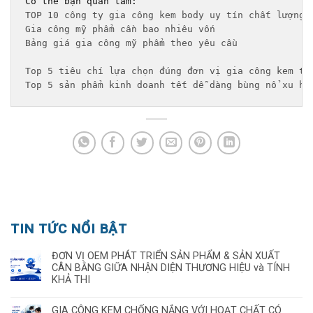
TOP 10 công ty gia công kem body uy tín chất lượng 
Gia công mỹ phẩm cần bao nhiêu vốn
Bảng giá gia công mỹ phẩm theo yêu cầu 
Top 5 tiêu chí lựa chọn đúng đơn vị gia công kem tr
Top 5 sản phẩm kinh doanh tết dễ dàng bùng nổ xu hư
TIN TỨC NỔI BẬT
ĐƠN VỊ OEM PHÁT TRIỂN SẢN PHẨM & SẢN XUẤT
CÂN BẰNG GIỮA NHẬN DIỆN THƯƠNG HIỆU và TÍNH
KHẢ THI
GIA CÔNG KEM CHỐNG NẮNG VỚI HOẠT CHẤT CÓ