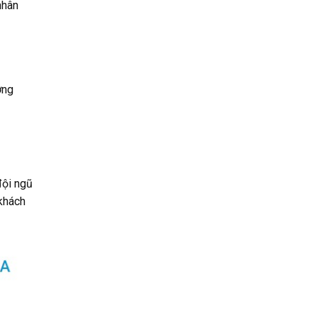
nhân
ơng
đội ngũ
khách