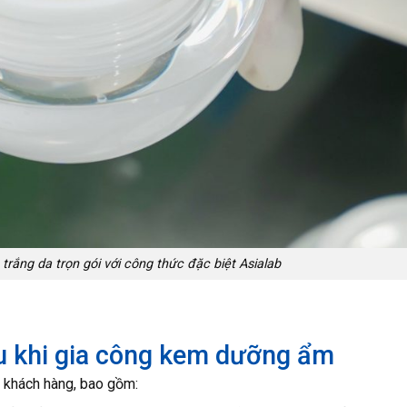
rắng da trọn gói với công thức đặc biệt Asialab
ệu khi gia công kem dưỡng ẩm
o khách hàng, bao gồm: