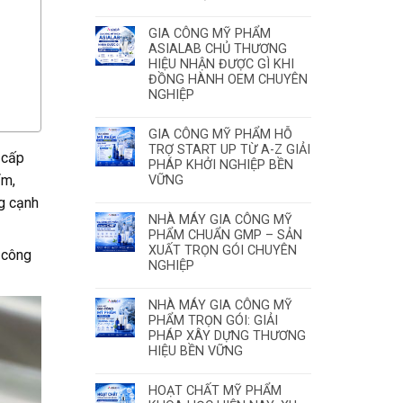
GIA CÔNG MỸ PHẨM
ASIALAB CHỦ THƯƠNG
HIỆU NHẬN ĐƯỢC GÌ KHI
ĐỒNG HÀNH OEM CHUYÊN
NGHIỆP
GIA CÔNG MỸ PHẨM HỖ
TRỢ START UP TỪ A-Z GIẢI
 cấp
PHÁP KHỞI NGHIỆP BỀN
ẩm,
VỮNG
ng cạnh
NHÀ MÁY GIA CÔNG MỸ
PHẨM CHUẨN GMP – SẢN
XUẤT TRỌN GÓI CHUYÊN
 công
NGHIỆP
NHÀ MÁY GIA CÔNG MỸ
PHẨM TRỌN GÓI: GIẢI
PHÁP XÂY DỰNG THƯƠNG
HIỆU BỀN VỮNG
HOẠT CHẤT MỸ PHẨM