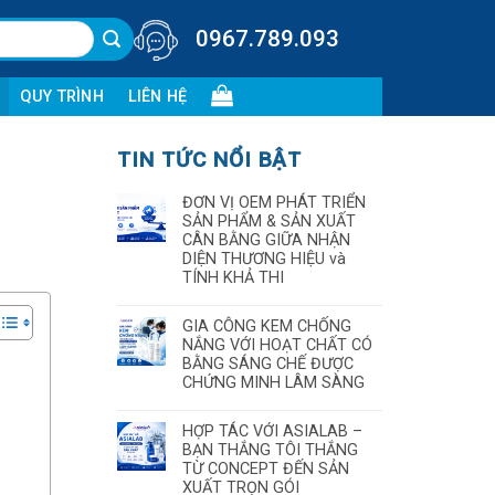
0967.789.093
QUY TRÌNH
LIÊN HỆ
TIN TỨC NỔI BẬT
ĐƠN VỊ OEM PHÁT TRIỂN
SẢN PHẨM & SẢN XUẤT
CÂN BẰNG GIỮA NHẬN
DIỆN THƯƠNG HIỆU và
TÍNH KHẢ THI
GIA CÔNG KEM CHỐNG
NẮNG VỚI HOẠT CHẤT CÓ
BẰNG SÁNG CHẾ ĐƯỢC
CHỨNG MINH LÂM SÀNG
HỢP TÁC VỚI ASIALAB –
BẠN THẮNG TÔI THẮNG
TỪ CONCEPT ĐẾN SẢN
XUẤT TRỌN GÓI