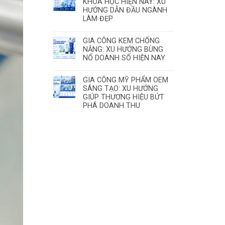
KHOA HỌC HIỆN NAY: XU
HƯỚNG DẪN ĐẦU NGÀNH
LÀM ĐẸP
GIA CÔNG KEM CHỐNG
NẮNG: XU HƯỚNG BÙNG
NỔ DOANH SỐ HIỆN NAY
GIA CÔNG MỸ PHẨM OEM
SÁNG TẠO: XU HƯỚNG
GIÚP THƯƠNG HIỆU BỨT
PHÁ DOANH THU