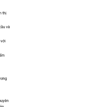
 thị
cầu và
 với
hẩm
hương
huyên
sản