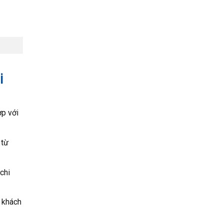
i
ợp với
 từ
chi
 khách