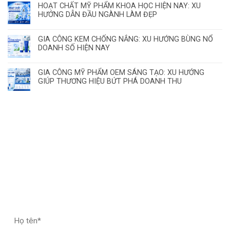
HOẠT CHẤT MỸ PHẨM KHOA HỌC HIỆN NAY: XU
HƯỚNG DẪN ĐẦU NGÀNH LÀM ĐẸP
GIA CÔNG KEM CHỐNG NẮNG: XU HƯỚNG BÙNG NỔ
DOANH SỐ HIỆN NAY
GIA CÔNG MỸ PHẨM OEM SÁNG TẠO: XU HƯỚNG
GIÚP THƯƠNG HIỆU BỨT PHÁ DOANH THU
ĐĂNG KÝ HỢP TÁC – NHẬN MẪU THỬ