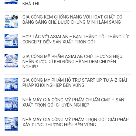
KHẢ THI
GIA CÔNG KEM CHỐNG NẮNG VỚI HOẠT CHẤT CÓ
BẰNG SÁNG CHẾ ĐƯỢC CHỨNG MINH LÂM SÀNG
HỢP TÁC VỚI ASIALAB – BẠN THẮNG TÔI THẮNG TỪ
CONCEPT ĐẾN SẢN XUẤT TRỌN GÓI
GIA CÔNG MỸ PHẨM ASIALAB CHỦ THƯƠNG HIỆU
NHẬN ĐƯỢC GÌ KHI ĐỒNG HÀNH OEM CHUYÊN
NGHIỆP
GIA CÔNG MỸ PHẨM HỖ TRỢ START UP TỪ A-Z GIẢI
PHÁP KHỞI NGHIỆP BỀN VỮNG
NHÀ MÁY GIA CÔNG MỸ PHẨM CHUẨN GMP – SẢN
XUẤT TRỌN GÓI CHUYÊN NGHIỆP
NHÀ MÁY GIA CÔNG MỸ PHẨM TRỌN GÓI: GIẢI PHÁP
XÂY DỰNG THƯƠNG HIỆU BỀN VỮNG