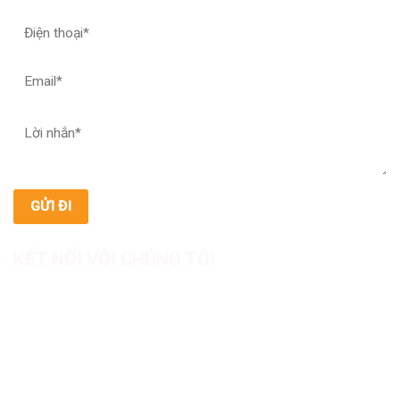
KẾT NỐI VỚI CHÚNG TÔI
CÔNG TY TNHH SẢN XUẤT & THƯƠNG MẠI DƯỢC
MỸ PHẨM ASIALAB
Hotline: 0967.789.093
Địa chỉ nhà máy: Nhà xưởng B8, khu H, KCN Tân Kim, ấp Tân