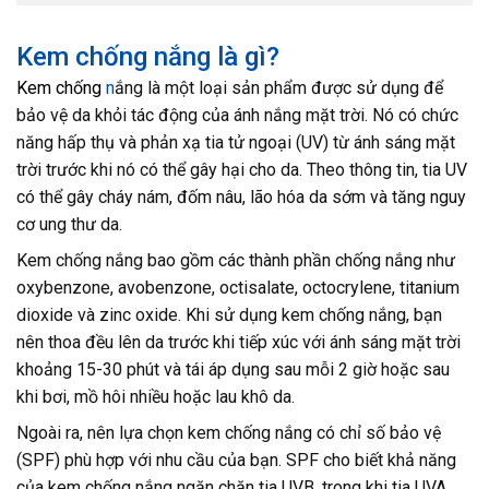
Kem chống nắng là gì?
Kem chống
n
ắng là một loại sản phẩm được sử dụng để
bảo vệ da khỏi tác động của ánh nắng mặt trời. Nó có chức
năng hấp thụ và phản xạ tia tử ngoại (UV) từ ánh sáng mặt
trời trước khi nó có thể gây hại cho da. Theo thông tin, tia UV
có thể gây cháy nám, đốm nâu, lão hóa da sớm và tăng nguy
cơ ung thư da.
Kem chống nắng bao gồm các thành phần chống nắng như
oxybenzone, avobenzone, octisalate, octocrylene, titanium
dioxide và zinc oxide. Khi sử dụng kem chống nắng, bạn
nên thoa đều lên da trước khi tiếp xúc với ánh sáng mặt trời
khoảng 15-30 phút và tái áp dụng sau mỗi 2 giờ hoặc sau
khi bơi, mồ hôi nhiều hoặc lau khô da.
Ngoài ra, nên lựa chọn kem chống nắng có chỉ số bảo vệ
(SPF) phù hợp với nhu cầu của bạn. SPF cho biết khả năng
của kem chống nắng ngăn chặn tia UVB, trong khi tia UVA