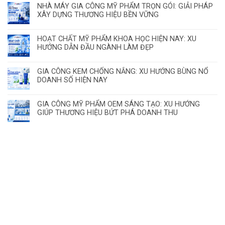
NHÀ MÁY GIA CÔNG MỸ PHẨM TRỌN GÓI: GIẢI PHÁP
XÂY DỰNG THƯƠNG HIỆU BỀN VỮNG
HOẠT CHẤT MỸ PHẨM KHOA HỌC HIỆN NAY: XU
HƯỚNG DẪN ĐẦU NGÀNH LÀM ĐẸP
GIA CÔNG KEM CHỐNG NẮNG: XU HƯỚNG BÙNG NỔ
DOANH SỐ HIỆN NAY
GIA CÔNG MỸ PHẨM OEM SÁNG TẠO: XU HƯỚNG
GIÚP THƯƠNG HIỆU BỨT PHÁ DOANH THU
ĐĂNG KÝ HỢP TÁC – NHẬN MẪU THỬ