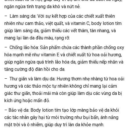
ngăn ngừa tình trạng da khô và nứt nẻ.
– Làm sáng da: Với sự kết hợp của các chiết xuất thiên
nhiên như cam thảo, việt quất, và vitamin C, body lotion tím
giúp làm sáng da, giảm thiểu các vết thâm, tàn nhang, và
mang lại làn da đều màu, rạng rỡ.
– Chống lão hóa: Sản phẩm chứa các thành phần chống oxy
hóa mạnh mẽ như vitamin E và chiết xuất từ hoa oải hương,
giúp ngăn ngừa quá trình lão hóa da, giảm thiểu nếp nhăn và
tăng cường độ đàn hồi cho da.
– Thư giãn và làm dịu da: Hương thơm nhẹ nhàng từ hoa oải
hương và các thảo mộc tự nhiên không chỉ mang lại cảm
giác thư giãn, thoải mái mà còn giúp làm dịu các vùng da bị
kích ứng hoặc mẩn đỏ.
– Bảo vệ da: Body lotion tím tạo lớp màng bảo vệ da khỏi
các tác nhân gây hại từ môi trường như bụi bẩn, ánh nắng
mặt trời và ô nhiễm, giúp duy trì làn da khỏe mạnh.