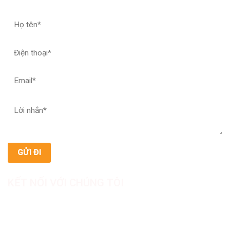
KẾT NỐI VỚI CHÚNG TÔI
CÔNG TY TNHH SẢN XUẤT & THƯƠNG MẠI DƯỢC
MỸ PHẨM ASIALAB