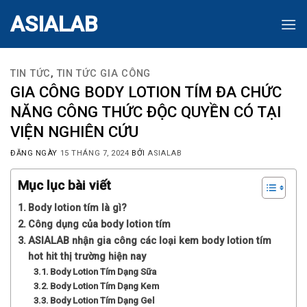
Skip
ASIALAB
to
content
TIN TỨC
,
TIN TỨC GIA CÔNG
GIA CÔNG BODY LOTION TÍM ĐA CHỨC
NĂNG CÔNG THỨC ĐỘC QUYỀN CÓ TẠI
VIỆN NGHIÊN CỨU
ĐĂNG NGÀY
15 THÁNG 7, 2024
BỞI
ASIALAB
Mục lục bài viết
Body lotion tím là gì?
Công dụng của body lotion tím
ASIALAB nhận gia công các loại kem body lotion tím
hot hit thị trường hiện nay
Body Lotion Tím Dạng Sữa
Body Lotion Tím Dạng Kem
Body Lotion Tím Dạng Gel