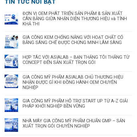
TIN TỨC NỔI BẬT
ĐƠN VỊ OEM PHÁT TRIỂN SẢN PHẨM & SẢN XUẤT
CÂN BẰNG GIỮA NHẬN DIỆN THƯƠNG HIỆU và TÍNH
KHẢ THI
GIA CÔNG KEM CHỐNG NẮNG VỚI HOẠT CHẤT CÓ
BẰNG SÁNG CHẾ ĐƯỢC CHỨNG MINH LÂM SÀNG
HỢP TÁC VỚI ASIALAB – BẠN THẮNG TÔI THẮNG TỪ
CONCEPT ĐẾN SẢN XUẤT TRỌN GÓI
GIA CÔNG MỸ PHẨM ASIALAB CHỦ THƯƠNG HIỆU
NHẬN ĐƯỢC GÌ KHI ĐỒNG HÀNH OEM CHUYÊN
NGHIỆP
GIA CÔNG MỸ PHẨM HỖ TRỢ START UP TỪ A-Z GIẢI
PHÁP KHỞI NGHIỆP BỀN VỮNG
NHÀ MÁY GIA CÔNG MỸ PHẨM CHUẨN GMP – SẢN
XUẤT TRỌN GÓI CHUYÊN NGHIỆP