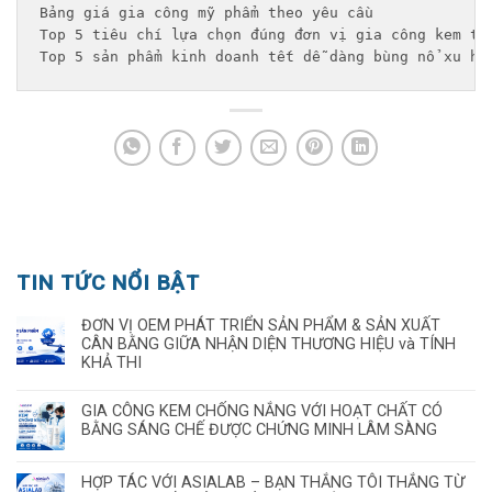
Bảng giá gia công mỹ phẩm theo yêu cầu 
Top 5 tiêu chí lựa chọn đúng đơn vị gia công kem tr
Top 5 sản phẩm kinh doanh tết dễ dàng bùng nổ xu hư
TIN TỨC NỔI BẬT
ĐƠN VỊ OEM PHÁT TRIỂN SẢN PHẨM & SẢN XUẤT
CÂN BẰNG GIỮA NHẬN DIỆN THƯƠNG HIỆU và TÍNH
KHẢ THI
GIA CÔNG KEM CHỐNG NẮNG VỚI HOẠT CHẤT CÓ
BẰNG SÁNG CHẾ ĐƯỢC CHỨNG MINH LÂM SÀNG
HỢP TÁC VỚI ASIALAB – BẠN THẮNG TÔI THẮNG TỪ