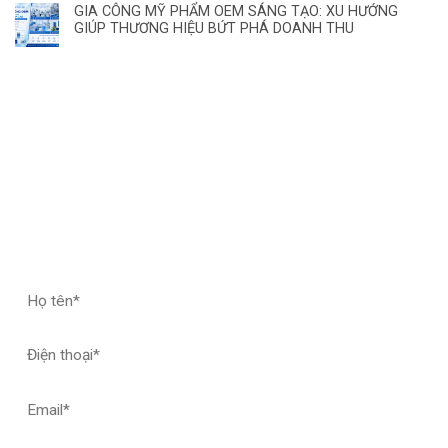
GIA CÔNG MỸ PHẨM OEM SÁNG TẠO: XU HƯỚNG
GIÚP THƯƠNG HIỆU BỨT PHÁ DOANH THU
ĐĂNG KÝ HỢP TÁC – NHẬN MẪU THỬ