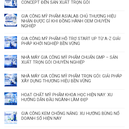
CONCEPT ĐẾN SẢN XUẤT TRỌN GÓI
GIA CÔNG MỸ PHẨM ASIALAB CHỦ THƯƠNG HIỆU
NHẬN ĐƯỢC GÌ KHI ĐỒNG HÀNH OEM CHUYÊN
NGHIỆP
GIA CÔNG MỸ PHẨM HỖ TRỢ START UP TỪ A-Z GIẢI
PHÁP KHỞI NGHIỆP BỀN VỮNG
NHÀ MÁY GIA CÔNG MỸ PHẨM CHUẨN GMP – SẢN
XUẤT TRỌN GÓI CHUYÊN NGHIỆP
NHÀ MÁY GIA CÔNG MỸ PHẨM TRỌN GÓI: GIẢI PHÁP
XÂY DỰNG THƯƠNG HIỆU BỀN VỮNG
HOẠT CHẤT MỸ PHẨM KHOA HỌC HIỆN NAY: XU
HƯỚNG DẪN ĐẦU NGÀNH LÀM ĐẸP
GIA CÔNG KEM CHỐNG NẮNG: XU HƯỚNG BÙNG NỔ
DOANH SỐ HIỆN NAY