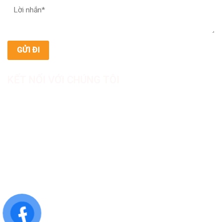
KẾT NỐI VỚI CHÚNG TÔI
CÔNG TY TNHH SẢN XUẤT & THƯƠNG MẠI DƯỢC
MỸ PHẨM ASIALAB
Hotline: 0967.789.093
Địa chỉ nhà máy: Nhà xưởng B8, khu H, KCN Tân Kim, ấp Tân
Phước, Xã Cần Giuộc, Tỉnh Tây Ninh, Việt Nam
Văn phòng đại diện: 05 Đinh Bộ Lĩnh, Phường Bình Thạnh,
Quận Bình Thạnh, TP.HCM
Website: https://asialab.com.vn/
Email: giacongasialab@gmail.com