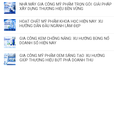
NHÀ MÁY GIA CÔNG MỸ PHẨM TRỌN GÓI: GIẢI PHÁP
XÂY DỰNG THƯƠNG HIỆU BỀN VỮNG
HOẠT CHẤT MỸ PHẨM KHOA HỌC HIỆN NAY: XU
HƯỚNG DẪN ĐẦU NGÀNH LÀM ĐẸP
GIA CÔNG KEM CHỐNG NẮNG: XU HƯỚNG BÙNG NỔ
DOANH SỐ HIỆN NAY
GIA CÔNG MỸ PHẨM OEM SÁNG TẠO: XU HƯỚNG
GIÚP THƯƠNG HIỆU BỨT PHÁ DOANH THU