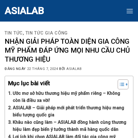
Skip
ASIALAB
to
content
TIN TỨC
,
TIN TỨC GIA CÔNG
NHẬN GIẢI PHÁP TOÀN DIỆN GIA CÔNG
MỸ PHẨM ĐÁP ỨNG MỌI NHU CẦU CHỦ
THƯƠNG HIỆU
ĐĂNG NGÀY
22 THÁNG 7, 2024
BỞI
ASIALAB
Mục lục bài viết
Ước mơ sở hữu thương hiệu mỹ phẩm riêng – Không
còn là điều xa vời!
ASIALAB – Giải pháp mới phát triển thương hiệu mang
biểu tượng quốc gia
Khâu nào cũng làm – ASIALAB đồng hành cùng thương
hiệu làm đẹp biến ý tưởng thành mã hàng quốc dân
Lợi ích khi chọn ASIALAB làm đối tác gia công mỹ