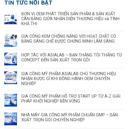
TIN TỨC NỔI BẬT
ĐƠN VỊ OEM PHÁT TRIỂN SẢN PHẨM & SẢN XUẤT
CÂN BẰNG GIỮA NHẬN DIỆN THƯƠNG HIỆU và TÍNH
KHẢ THI
GIA CÔNG KEM CHỐNG NẮNG VỚI HOẠT CHẤT CÓ
BẰNG SÁNG CHẾ ĐƯỢC CHỨNG MINH LÂM SÀNG
HỢP TÁC VỚI ASIALAB – BẠN THẮNG TÔI THẮNG TỪ
CONCEPT ĐẾN SẢN XUẤT TRỌN GÓI
GIA CÔNG MỸ PHẨM ASIALAB CHỦ THƯƠNG HIỆU
NHẬN ĐƯỢC GÌ KHI ĐỒNG HÀNH OEM CHUYÊN
NGHIỆP
GIA CÔNG MỸ PHẨM HỖ TRỢ START UP TỪ A-Z GIẢI
PHÁP KHỞI NGHIỆP BỀN VỮNG
NHÀ MÁY GIA CÔNG MỸ PHẨM CHUẨN GMP – SẢN
XUẤT TRỌN GÓI CHUYÊN NGHIỆP