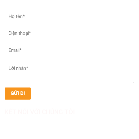
ĐĂNG KÝ HỢP TÁC – NHẬN MẪU THỬ
KẾT NỐI VỚI CHÚNG TÔI
CÔNG TY TNHH SẢN XUẤT & THƯƠNG MẠI DƯỢC
MỸ PHẨM ASIALAB