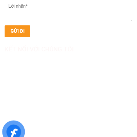
KẾT NỐI VỚI CHÚNG TÔI
CÔNG TY TNHH SẢN XUẤT & THƯƠNG MẠI DƯỢC
MỸ PHẨM ASIALAB
Hotline: 0967.789.093
Địa chỉ nhà máy: Nhà xưởng B8, khu H, KCN Tân Kim, ấp Tân
Phước, Xã Cần Giuộc, Tỉnh Tây Ninh, Việt Nam
Văn phòng đại diện: 05 Đinh Bộ Lĩnh, Phường Bình Thạnh,
Quận Bình Thạnh, TP.HCM
Website: https://asialab.com.vn/
Email: giacongasialab@gmail.com