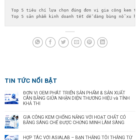
Top 5 tiêu chí lựa chọn đúng đơn vị gia công kem tr
Top 5 sản phẩm kinh doanh tết dễ dàng bùng nổ xu hư
TIN TỨC NỔI BẬT
ĐƠN VỊ OEM PHÁT TRIỂN SẢN PHẨM & SẢN XUẤT
CÂN BẰNG GIỮA NHẬN DIỆN THƯƠNG HIỆU và TÍNH
KHẢ THI
GIA CÔNG KEM CHỐNG NẮNG VỚI HOẠT CHẤT CÓ
BẰNG SÁNG CHẾ ĐƯỢC CHỨNG MINH LÂM SÀNG
HỢP TÁC VỚI ASIALAB – BẠN THẮNG TÔI THẮNG TỪ