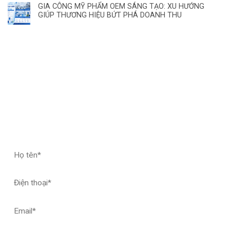
GIA CÔNG MỸ PHẨM OEM SÁNG TẠO: XU HƯỚNG
GIÚP THƯƠNG HIỆU BỨT PHÁ DOANH THU
ĐĂNG KÝ HỢP TÁC – NHẬN MẪU THỬ