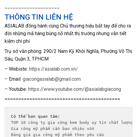
____________________
THÔNG TIN LIÊN HỆ
ASIALAB đồng hành cùng Chủ thương hiệu bắt tay để cho ra
đời những mã hàng bùng nỗ nhất thị trường nhưng vẫn tiết
kiệm chi phí.
T
rụ sở văn phòng: 290/2 Nam Kỳ Khởi Nghĩa, Phường Võ Thị
Sáu, Quận 3, TP.HCM
– Webiste:
https://asialab.com.vn/
– Email:
giacongasialab@gmail.com
– Youtube:
https://www.youtube.com/@asialabgiacong
==========================================
TOP 10 công ty gia công kem body uy tín chất lượng 
Gia công mỹ phẩm cần bao nhiêu vốn
Bảng giá gia công mỹ phẩm theo yêu cầu 