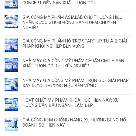
CONCEPT ĐẾN SẢN XUẤT TRỌN GÓI
GIA CÔNG MỸ PHẨM ASIALAB CHỦ THƯƠNG HIỆU
NHẬN ĐƯỢC GÌ KHI ĐỒNG HÀNH OEM CHUYÊN
NGHIỆP
GIA CÔNG MỸ PHẨM HỖ TRỢ START UP TỪ A-Z GIẢI
PHÁP KHỞI NGHIỆP BỀN VỮNG
NHÀ MÁY GIA CÔNG MỸ PHẨM CHUẨN GMP – SẢN
XUẤT TRỌN GÓI CHUYÊN NGHIỆP
NHÀ MÁY GIA CÔNG MỸ PHẨM TRỌN GÓI: GIẢI PHÁP
XÂY DỰNG THƯƠNG HIỆU BỀN VỮNG
HOẠT CHẤT MỸ PHẨM KHOA HỌC HIỆN NAY: XU
HƯỚNG DẪN ĐẦU NGÀNH LÀM ĐẸP
GIA CÔNG KEM CHỐNG NẮNG: XU HƯỚNG BÙNG NỔ
DOANH SỐ HIỆN NAY