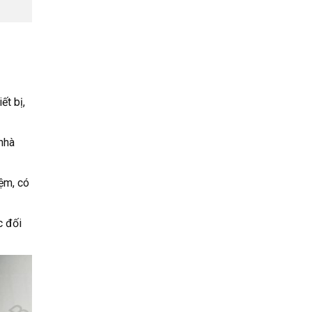
ết bị,
 nhà
ệm, có
c đối