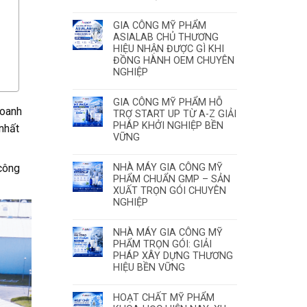
GIA CÔNG MỸ PHẨM
ASIALAB CHỦ THƯƠNG
HIỆU NHẬN ĐƯỢC GÌ KHI
ĐỒNG HÀNH OEM CHUYÊN
NGHIỆP
GIA CÔNG MỸ PHẨM HỖ
doanh
TRỢ START UP TỪ A-Z GIẢI
PHÁP KHỞI NGHIỆP BỀN
 nhất
VỮNG
 công
NHÀ MÁY GIA CÔNG MỸ
PHẨM CHUẨN GMP – SẢN
XUẤT TRỌN GÓI CHUYÊN
NGHIỆP
NHÀ MÁY GIA CÔNG MỸ
PHẨM TRỌN GÓI: GIẢI
PHÁP XÂY DỰNG THƯƠNG
HIỆU BỀN VỮNG
HOẠT CHẤT MỸ PHẨM