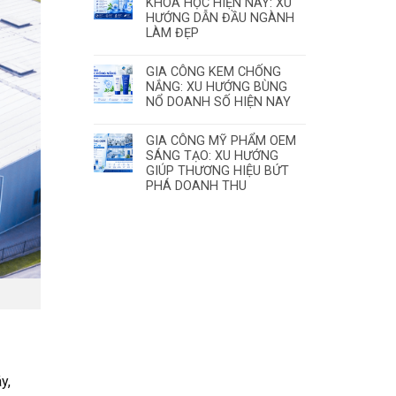
KHOA HỌC HIỆN NAY: XU
HƯỚNG DẪN ĐẦU NGÀNH
LÀM ĐẸP
GIA CÔNG KEM CHỐNG
NẮNG: XU HƯỚNG BÙNG
NỔ DOANH SỐ HIỆN NAY
GIA CÔNG MỸ PHẨM OEM
SÁNG TẠO: XU HƯỚNG
GIÚP THƯƠNG HIỆU BỨT
PHÁ DOANH THU
y,