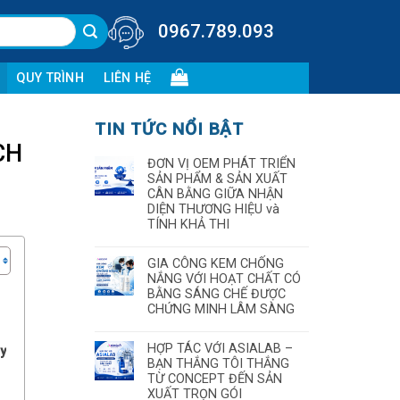
0967.789.093
QUY TRÌNH
LIÊN HỆ
TIN TỨC NỔI BẬT
CH
ĐƠN VỊ OEM PHÁT TRIỂN
SẢN PHẨM & SẢN XUẤT
CÂN BẰNG GIỮA NHẬN
DIỆN THƯƠNG HIỆU và
TÍNH KHẢ THI
GIA CÔNG KEM CHỐNG
NẮNG VỚI HOẠT CHẤT CÓ
BẰNG SÁNG CHẾ ĐƯỢC
CHỨNG MINH LÂM SÀNG
HỢP TÁC VỚI ASIALAB –
ay
BẠN THẮNG TÔI THẮNG
TỪ CONCEPT ĐẾN SẢN
XUẤT TRỌN GÓI