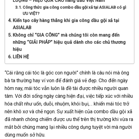
LƯỢNG – HIỆU QUẢ CAO hàng đầu Việt Nam
Công thức gia công combo dầu gội xả tại ASIALAB có gì
ƯU VIỆT?
Kiến tạo cây hàng thắng khi gia công dầu gội xả tại
ASIALAB
Không chỉ “GIA CÔNG” mà chúng tôi còn mang đến
những “GIẢI PHÁP” hiệu quả dành cho các chủ thương
hiệu
LIÊN HỆ
“Cái răng cái tóc là góc con người” chính là câu nói mà ông
bà ta thường hay ví von để đánh giá vẻ đẹp. Cho đến ngày
hôm nay, mái tóc vẫn luôn là đề tài được nhiều người quan
tâm. Với đời sống ngày càng hiện đại, việc tiếp xúc với nhiều
hóa chất như uốn, duỗi, nhuộm, khói bụi,… khiến mái tóc trở
nên khô xơ và chẻ ngọn. Sự xuất hiện của combo dầu gội xã
đã nhanh chóng chiếm được ưu thế trên thị trường khi vừa ra
mắt bởi chúng mang lại nhiều công dụng tuyệt vời mà người
dùng muốn sở hữu.