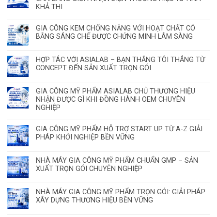
KHẢ THI
GIA CÔNG KEM CHỐNG NẮNG VỚI HOẠT CHẤT CÓ
BẰNG SÁNG CHẾ ĐƯỢC CHỨNG MINH LÂM SÀNG
HỢP TÁC VỚI ASIALAB – BẠN THẮNG TÔI THẮNG TỪ
CONCEPT ĐẾN SẢN XUẤT TRỌN GÓI
GIA CÔNG MỸ PHẨM ASIALAB CHỦ THƯƠNG HIỆU
NHẬN ĐƯỢC GÌ KHI ĐỒNG HÀNH OEM CHUYÊN
NGHIỆP
GIA CÔNG MỸ PHẨM HỖ TRỢ START UP TỪ A-Z GIẢI
PHÁP KHỞI NGHIỆP BỀN VỮNG
NHÀ MÁY GIA CÔNG MỸ PHẨM CHUẨN GMP – SẢN
XUẤT TRỌN GÓI CHUYÊN NGHIỆP
NHÀ MÁY GIA CÔNG MỸ PHẨM TRỌN GÓI: GIẢI PHÁP
XÂY DỰNG THƯƠNG HIỆU BỀN VỮNG