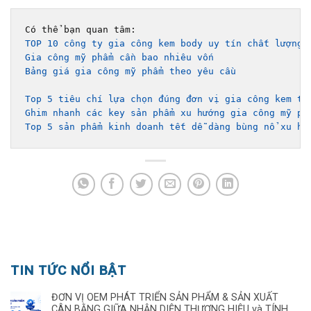
TOP 10 công ty gia công kem body uy tín chất lượng 
Gia công mỹ phẩm cần bao nhiêu vốn
Bảng giá gia công mỹ phẩm theo yêu cầu 
Top 5 tiêu chí lựa chọn đúng đơn vị gia công kem tr
Ghim nhanh các key sản phẩm xu hướng gia công mỹ ph
Top 5 sản phẩm kinh doanh tết dễ dàng bùng nổ xu hư
TIN TỨC NỔI BẬT
ĐƠN VỊ OEM PHÁT TRIỂN SẢN PHẨM & SẢN XUẤT
CÂN BẰNG GIỮA NHẬN DIỆN THƯƠNG HIỆU và TÍNH