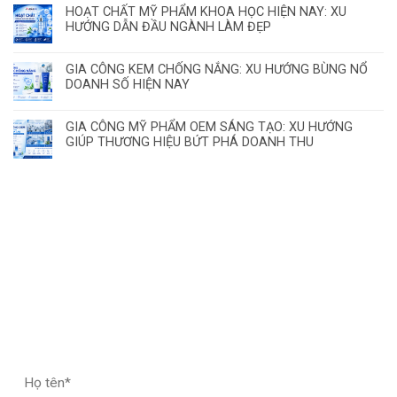
HOẠT CHẤT MỸ PHẨM KHOA HỌC HIỆN NAY: XU
HƯỚNG DẪN ĐẦU NGÀNH LÀM ĐẸP
GIA CÔNG KEM CHỐNG NẮNG: XU HƯỚNG BÙNG NỔ
DOANH SỐ HIỆN NAY
GIA CÔNG MỸ PHẨM OEM SÁNG TẠO: XU HƯỚNG
GIÚP THƯƠNG HIỆU BỨT PHÁ DOANH THU
ĐĂNG KÝ HỢP TÁC – NHẬN MẪU THỬ