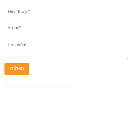
KẾT NỐI VỚI CHÚNG TÔI
CÔNG TY TNHH SẢN XUẤT & THƯƠNG MẠI DƯỢC
MỸ PHẨM ASIALAB
Hotline: 0967.789.093
Địa chỉ nhà máy: Nhà xưởng B8, khu H, KCN Tân Kim, ấp Tân