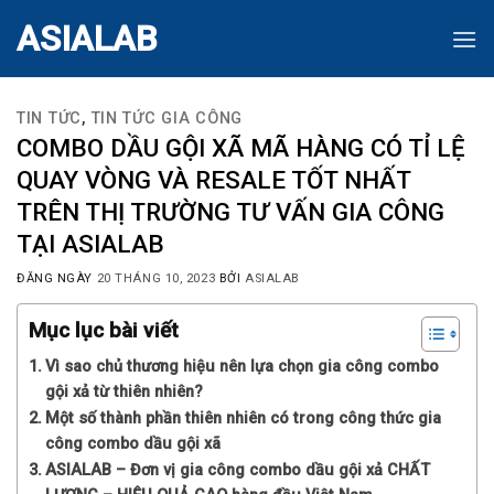
Skip
ASIALAB
to
content
TIN TỨC
,
TIN TỨC GIA CÔNG
COMBO DẦU GỘI XÃ MÃ HÀNG CÓ TỈ LỆ
QUAY VÒNG VÀ RESALE TỐT NHẤT
TRÊN THỊ TRƯỜNG TƯ VẤN GIA CÔNG
TẠI ASIALAB
ĐĂNG NGÀY
20 THÁNG 10, 2023
BỞI
ASIALAB
Mục lục bài viết
Vì sao chủ thương hiệu nên lựa chọn gia công combo
gội xả từ thiên nhiên?
Một số thành phần thiên nhiên có trong công thức gia
công combo dầu gội xã
ASIALAB – Đơn vị gia công combo dầu gội xả CHẤT