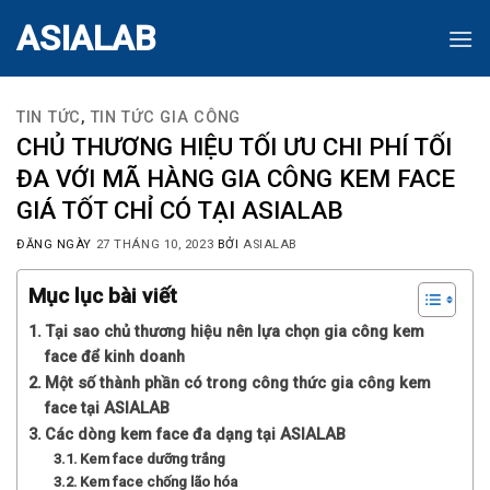
Skip
ASIALAB
to
content
TIN TỨC
,
TIN TỨC GIA CÔNG
CHỦ THƯƠNG HIỆU TỐI ƯU CHI PHÍ TỐI
ĐA VỚI MÃ HÀNG GIA CÔNG KEM FACE
GIÁ TỐT CHỈ CÓ TẠI ASIALAB
ĐĂNG NGÀY
27 THÁNG 10, 2023
BỞI
ASIALAB
Mục lục bài viết
Tại sao chủ thương hiệu nên lựa chọn gia công kem
face để kinh doanh
Một số thành phần có trong công thức gia công kem
face tại ASIALAB
Các dòng kem face đa dạng tại ASIALAB
Kem face dưỡng trắng
Kem face chống lão hóa