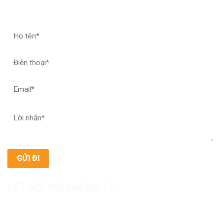
ĐĂNG KÝ HỢP TÁC – NHẬN MẪU THỬ
KẾT NỐI VỚI CHÚNG TÔI
CÔNG TY TNHH SẢN XUẤT & THƯƠNG MẠI DƯỢC