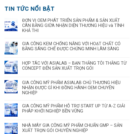
TIN TỨC NỔI BẬT
ĐƠN VỊ OEM PHÁT TRIỂN SẢN PHẨM & SẢN XUẤT
CÂN BẰNG GIỮA NHẬN DIỆN THƯƠNG HIỆU và TÍNH
KHẢ THI
GIA CÔNG KEM CHỐNG NẮNG VỚI HOẠT CHẤT CÓ
BẰNG SÁNG CHẾ ĐƯỢC CHỨNG MINH LÂM SÀNG
HỢP TÁC VỚI ASIALAB – BẠN THẮNG TÔI THẮNG TỪ
CONCEPT ĐẾN SẢN XUẤT TRỌN GÓI
GIA CÔNG MỸ PHẨM ASIALAB CHỦ THƯƠNG HIỆU
NHẬN ĐƯỢC GÌ KHI ĐỒNG HÀNH OEM CHUYÊN
NGHIỆP
GIA CÔNG MỸ PHẨM HỖ TRỢ START UP TỪ A-Z GIẢI
PHÁP KHỞI NGHIỆP BỀN VỮNG
NHÀ MÁY GIA CÔNG MỸ PHẨM CHUẨN GMP – SẢN
XUẤT TRỌN GÓI CHUYÊN NGHIỆP