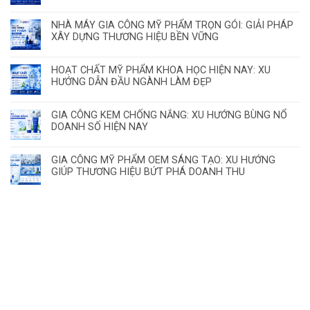
NHÀ MÁY GIA CÔNG MỸ PHẨM TRỌN GÓI: GIẢI PHÁP
XÂY DỰNG THƯƠNG HIỆU BỀN VỮNG
HOẠT CHẤT MỸ PHẨM KHOA HỌC HIỆN NAY: XU
HƯỚNG DẪN ĐẦU NGÀNH LÀM ĐẸP
GIA CÔNG KEM CHỐNG NẮNG: XU HƯỚNG BÙNG NỔ
DOANH SỐ HIỆN NAY
GIA CÔNG MỸ PHẨM OEM SÁNG TẠO: XU HƯỚNG
GIÚP THƯƠNG HIỆU BỨT PHÁ DOANH THU