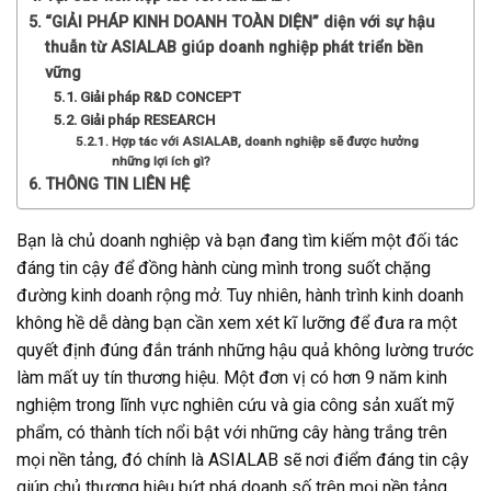
“GIẢI PHÁP KINH DOANH TOÀN DIỆN” diện với sự hậu
thuẫn từ ASIALAB giúp doanh nghiệp phát triển bền
vững
Giải pháp R&D CONCEPT
Giải pháp RESEARCH
Hợp tác với ASIALAB, doanh nghiệp sẽ được hưởng
những lợi ích gì?
THÔNG TIN LIÊN HỆ
Bạn là chủ doanh nghiệp và bạn đang tìm kiếm một đối tác
đáng tin cậy để đồng hành cùng mình trong suốt chặng
đường kinh doanh rộng mở. Tuy nhiên, hành trình kinh doanh
không hề dễ dàng bạn cần xem xét kĩ lưỡng để đưa ra một
quyết định đúng đắn tránh những hậu quả không lường trước
làm mất uy tín thương hiệu. Một đơn vị có hơn 9 năm kinh
nghiệm trong lĩnh vực nghiên cứu và gia công sản xuất mỹ
phẩm, có thành tích nổi bật với những cây hàng trắng trên
mọi nền tảng, đó chính là ASIALAB sẽ nơi điểm đáng tin cậy
giúp chủ thương hiệu bứt phá doanh số trên mọi nền tảng.