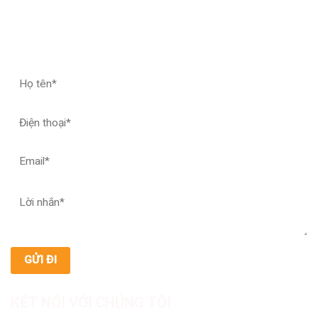
ĐĂNG KÝ HỢP TÁC – NHẬN MẪU THỬ
KẾT NỐI VỚI CHÚNG TÔI