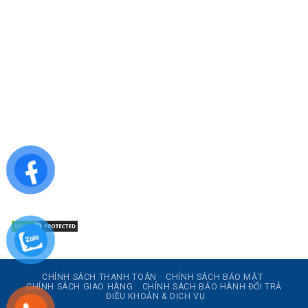
CÔNG TY TNHH SẢN XUẤT & THƯƠNG MẠI DƯỢC
MỸ PHẨM ASIALAB
Hotline: 0967.789.093
Địa chỉ nhà máy: Nhà xưởng B8, khu H, KCN Tân Kim, ấp Tân
Phước, Xã Cần Giuộc, Tỉnh Tây Ninh, Việt Nam
Văn phòng đại diện: 05 Đinh Bộ Lĩnh, Phường Bình Thạnh,
Quận Bình Thạnh, TP.HCM
Website: https://asialab.com.vn/
Email: giacongasialab@gmail.com
Mã số thuế: 1101943612
CHÍNH SÁCH THANH TOÁN
CHÍNH SÁCH BẢO MẬT
CHÍNH SÁCH GIAO HÀNG
CHÍNH SÁCH BẢO HÀNH ĐỔI TRẢ
ĐIỀU KHOẢN & DỊCH VỤ