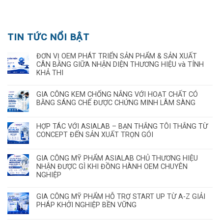
TIN TỨC NỔI BẬT
ĐƠN VỊ OEM PHÁT TRIỂN SẢN PHẨM & SẢN XUẤT
CÂN BẰNG GIỮA NHẬN DIỆN THƯƠNG HIỆU và TÍNH
KHẢ THI
GIA CÔNG KEM CHỐNG NẮNG VỚI HOẠT CHẤT CÓ
BẰNG SÁNG CHẾ ĐƯỢC CHỨNG MINH LÂM SÀNG
HỢP TÁC VỚI ASIALAB – BẠN THẮNG TÔI THẮNG TỪ
CONCEPT ĐẾN SẢN XUẤT TRỌN GÓI
GIA CÔNG MỸ PHẨM ASIALAB CHỦ THƯƠNG HIỆU
NHẬN ĐƯỢC GÌ KHI ĐỒNG HÀNH OEM CHUYÊN
NGHIỆP
GIA CÔNG MỸ PHẨM HỖ TRỢ START UP TỪ A-Z GIẢI
PHÁP KHỞI NGHIỆP BỀN VỮNG