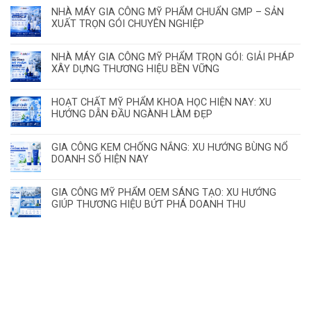
NHÀ MÁY GIA CÔNG MỸ PHẨM CHUẨN GMP – SẢN
XUẤT TRỌN GÓI CHUYÊN NGHIỆP
NHÀ MÁY GIA CÔNG MỸ PHẨM TRỌN GÓI: GIẢI PHÁP
XÂY DỰNG THƯƠNG HIỆU BỀN VỮNG
HOẠT CHẤT MỸ PHẨM KHOA HỌC HIỆN NAY: XU
HƯỚNG DẪN ĐẦU NGÀNH LÀM ĐẸP
GIA CÔNG KEM CHỐNG NẮNG: XU HƯỚNG BÙNG NỔ
DOANH SỐ HIỆN NAY
GIA CÔNG MỸ PHẨM OEM SÁNG TẠO: XU HƯỚNG
GIÚP THƯƠNG HIỆU BỨT PHÁ DOANH THU