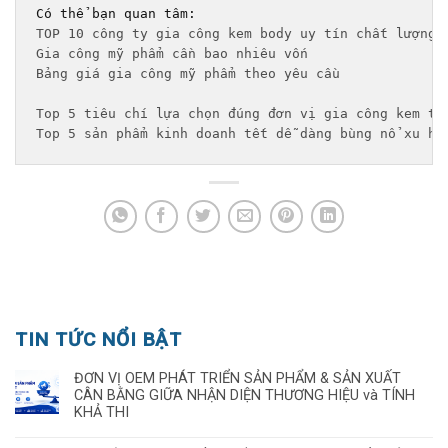
TOP 10 công ty gia công kem body uy tín chất lượng 
Gia công mỹ phẩm cần bao nhiêu vốn
Bảng giá gia công mỹ phẩm theo yêu cầu 
Top 5 tiêu chí lựa chọn đúng đơn vị gia công kem tr
Top 5 sản phẩm kinh doanh tết dễ dàng bùng nổ xu hư
TIN TỨC NỔI BẬT
ĐƠN VỊ OEM PHÁT TRIỂN SẢN PHẨM & SẢN XUẤT
CÂN BẰNG GIỮA NHẬN DIỆN THƯƠNG HIỆU và TÍNH
KHẢ THI