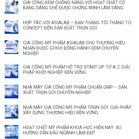
GIA CÔNG KEM CHỐNG NẮNG VỚI HOẠT CHẤT CÓ
BẰNG SÁNG CHẾ ĐƯỢC CHỨNG MINH LÂM SÀNG
HỢP TÁC VỚI ASIALAB – BẠN THẮNG TÔI THẮNG TỪ
CONCEPT ĐẾN SẢN XUẤT TRỌN GÓI
GIA CÔNG MỸ PHẨM ASIALAB CHỦ THƯƠNG HIỆU
NHẬN ĐƯỢC GÌ KHI ĐỒNG HÀNH OEM CHUYÊN
NGHIỆP
GIA CÔNG MỸ PHẨM HỖ TRỢ START UP TỪ A-Z GIẢI
PHÁP KHỞI NGHIỆP BỀN VỮNG
NHÀ MÁY GIA CÔNG MỸ PHẨM CHUẨN GMP – SẢN
XUẤT TRỌN GÓI CHUYÊN NGHIỆP
NHÀ MÁY GIA CÔNG MỸ PHẨM TRỌN GÓI: GIẢI PHÁP
XÂY DỰNG THƯƠNG HIỆU BỀN VỮNG
HOẠT CHẤT MỸ PHẨM KHOA HỌC HIỆN NAY: XU
HƯỚNG DẪN ĐẦU NGÀNH LÀM ĐẸP