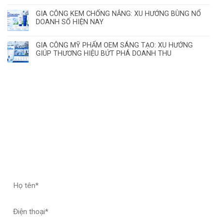
GIA CÔNG KEM CHỐNG NẮNG: XU HƯỚNG BÙNG NỔ
DOANH SỐ HIỆN NAY
GIA CÔNG MỸ PHẨM OEM SÁNG TẠO: XU HƯỚNG
GIÚP THƯƠNG HIỆU BỨT PHÁ DOANH THU
ĐĂNG KÝ HỢP TÁC – NHẬN MẪU THỬ