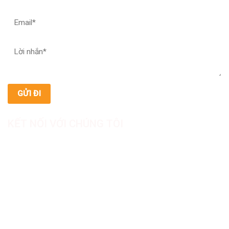
KẾT NỐI VỚI CHÚNG TÔI
CÔNG TY TNHH SẢN XUẤT & THƯƠNG MẠI DƯỢC
MỸ PHẨM ASIALAB
Hotline: 0967.789.093
Địa chỉ nhà máy: Nhà xưởng B8, khu H, KCN Tân Kim, ấp Tân
Phước, Xã Cần Giuộc, Tỉnh Tây Ninh, Việt Nam
Văn phòng đại diện: 05 Đinh Bộ Lĩnh, Phường Bình Thạnh,