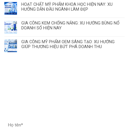
HOẠT CHẤT MỸ PHẨM KHOA HỌC HIỆN NAY: XU
HƯỚNG DẪN ĐẦU NGÀNH LÀM ĐẸP
GIA CÔNG KEM CHỐNG NẮNG: XU HƯỚNG BÙNG NỔ
DOANH SỐ HIỆN NAY
GIA CÔNG MỸ PHẨM OEM SÁNG TẠO: XU HƯỚNG
GIÚP THƯƠNG HIỆU BỨT PHÁ DOANH THU
ĐĂNG KÝ HỢP TÁC – NHẬN MẪU THỬ