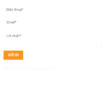
KẾT NỐI VỚI CHÚNG TÔI
CÔNG TY TNHH SẢN XUẤT & THƯƠNG MẠI DƯỢC
MỸ PHẨM ASIALAB
Hotline: 0967.789.093
Địa chỉ nhà máy: Nhà xưởng B8, khu H, KCN Tân Kim, ấp Tân