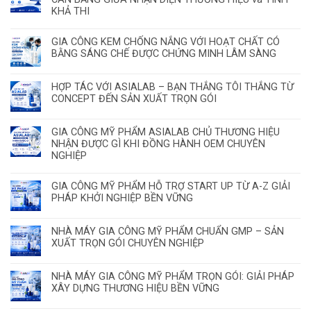
KHẢ THI
GIA CÔNG KEM CHỐNG NẮNG VỚI HOẠT CHẤT CÓ
BẰNG SÁNG CHẾ ĐƯỢC CHỨNG MINH LÂM SÀNG
HỢP TÁC VỚI ASIALAB – BẠN THẮNG TÔI THẮNG TỪ
CONCEPT ĐẾN SẢN XUẤT TRỌN GÓI
GIA CÔNG MỸ PHẨM ASIALAB CHỦ THƯƠNG HIỆU
NHẬN ĐƯỢC GÌ KHI ĐỒNG HÀNH OEM CHUYÊN
NGHIỆP
GIA CÔNG MỸ PHẨM HỖ TRỢ START UP TỪ A-Z GIẢI
PHÁP KHỞI NGHIỆP BỀN VỮNG
NHÀ MÁY GIA CÔNG MỸ PHẨM CHUẨN GMP – SẢN
XUẤT TRỌN GÓI CHUYÊN NGHIỆP
NHÀ MÁY GIA CÔNG MỸ PHẨM TRỌN GÓI: GIẢI PHÁP
XÂY DỰNG THƯƠNG HIỆU BỀN VỮNG