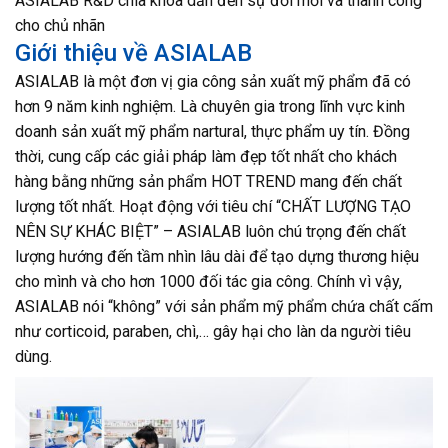
ASIALAB R&D chìa khóa dẫn đến sự đổi mới và thành công
cho chủ nhãn
Giới thiệu về ASIALAB
ASIALAB là một đơn vị gia công sản xuất mỹ phẩm đã có
hơn 9 năm kinh nghiệm. Là chuyên gia trong lĩnh vực kinh
doanh sản xuất mỹ phẩm nartural, thực phẩm uy tín. Đồng
thời, cung cấp các giải pháp làm đẹp tốt nhất cho khách
hàng bằng những sản phẩm HOT TREND mang đến chất
lượng tốt nhất. Hoạt động với tiêu chí “CHẤT LƯỢNG TẠO
NÊN SỰ KHÁC BIỆT” – ASIALAB luôn chú trọng đến chất
lượng hướng đến tầm nhìn lâu dài để tạo dựng thương hiệu
cho mình và cho hơn 1000 đối tác gia công. Chính vì vậy,
ASIALAB nói “không” với sản phẩm mỹ phẩm chứa chất cấm
như corticoid, paraben, chì,… gây hại cho làn da người tiêu
dùng.