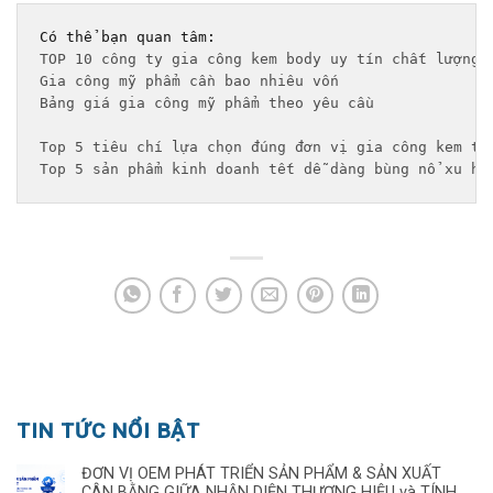
TOP 10 công ty gia công kem body uy tín chất lượng 
Gia công mỹ phẩm cần bao nhiêu vốn
Bảng giá gia công mỹ phẩm theo yêu cầu 
Top 5 tiêu chí lựa chọn đúng đơn vị gia công kem tr
Top 5 sản phẩm kinh doanh tết dễ dàng bùng nổ xu hư
TIN TỨC NỔI BẬT
ĐƠN VỊ OEM PHÁT TRIỂN SẢN PHẨM & SẢN XUẤT
CÂN BẰNG GIỮA NHẬN DIỆN THƯƠNG HIỆU và TÍNH