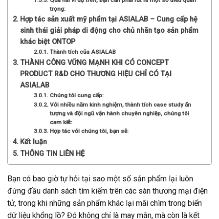
Qua hai ví dụ trên, bạn cần phải rút ra một số điều quan
trọng:
Hợp tác sản xuất mỹ phẩm tại ASIALAB – Cung cấp hệ
sinh thái giải pháp di động cho chủ nhãn tạo sản phẩm
khác biệt ONTOP
Thành tích của ASIALAB
THÀNH CÔNG VỮNG MẠNH KHI CÓ CONCEPT
PRODUCT R&D CHO THƯƠNG HIỆU CHỈ CÓ TẠI
ASIALAB
Chúng tôi cung cấp:
Với nhiều năm kinh nghiệm, thành tích case study ấn
tượng và đội ngũ vận hành chuyên nghiệp, chúng tôi
cam kết:
Hợp tác với chúng tôi, bạn sẽ:
Kết luận
THÔNG TIN LIÊN HỆ
Bạn có bao giờ tự hỏi tại sao một số sản phẩm lại luôn
đứng đầu danh sách tìm kiếm trên các sàn thương mại điện
tử, trong khi những sản phẩm khác lại mãi chìm trong biển
dữ liệu khổng lồ? Đó không chỉ là may mắn, mà còn là kết