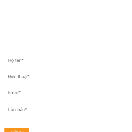
ĐĂNG KÝ HỢP TÁC – NHẬN MẪU THỬ