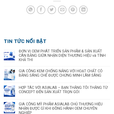
TIN TỨC NỔI BẬT
ĐƠN VỊ OEM PHÁT TRIỂN SẢN PHẨM & SẢN XUẤT
CÂN BẰNG GIỮA NHẬN DIỆN THƯƠNG HIỆU và TÍNH
KHẢ THI
GIA CÔNG KEM CHỐNG NẮNG VỚI HOẠT CHẤT CÓ
BẰNG SÁNG CHẾ ĐƯỢC CHỨNG MINH LÂM SÀNG
HỢP TÁC VỚI ASIALAB – BẠN THẮNG TÔI THẮNG TỪ
CONCEPT ĐẾN SẢN XUẤT TRỌN GÓI
GIA CÔNG MỸ PHẨM ASIALAB CHỦ THƯƠNG HIỆU
NHẬN ĐƯỢC GÌ KHI ĐỒNG HÀNH OEM CHUYÊN
NGHIỆP