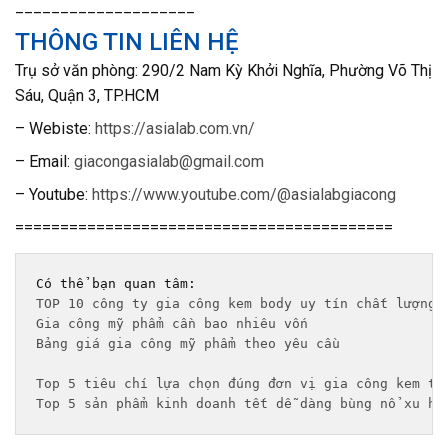
____________________
THÔNG TIN LIÊN HỆ
T
rụ sở văn phòng: 290/2 Nam Kỳ Khởi Nghĩa, Phường Võ Thị
Sáu, Quận 3, TP.HCM
– Webiste:
https://asialab.com.vn/
– Email:
giacongasialab@gmail.com
– Youtube:
https://www.youtube.com/@asialabgiacong
==========================================
TOP 10 công ty gia công kem body uy tín chất lượng 
Gia công mỹ phẩm cần bao nhiêu vốn
Bảng giá gia công mỹ phẩm theo yêu cầu 
Top 5 tiêu chí lựa chọn đúng đơn vị gia công kem tr
Top 5 sản phẩm kinh doanh tết dễ dàng bùng nổ xu hư