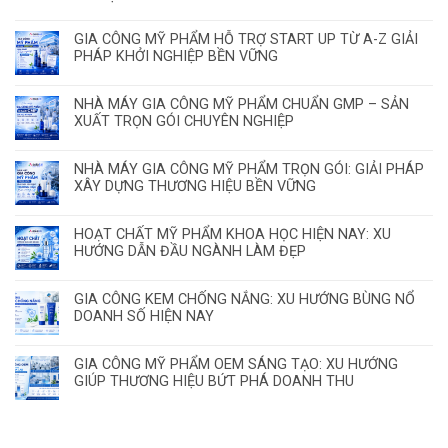
GIA CÔNG MỸ PHẨM HỖ TRỢ START UP TỪ A-Z GIẢI
PHÁP KHỞI NGHIỆP BỀN VỮNG
NHÀ MÁY GIA CÔNG MỸ PHẨM CHUẨN GMP – SẢN
XUẤT TRỌN GÓI CHUYÊN NGHIỆP
NHÀ MÁY GIA CÔNG MỸ PHẨM TRỌN GÓI: GIẢI PHÁP
XÂY DỰNG THƯƠNG HIỆU BỀN VỮNG
HOẠT CHẤT MỸ PHẨM KHOA HỌC HIỆN NAY: XU
HƯỚNG DẪN ĐẦU NGÀNH LÀM ĐẸP
GIA CÔNG KEM CHỐNG NẮNG: XU HƯỚNG BÙNG NỔ
DOANH SỐ HIỆN NAY
GIA CÔNG MỸ PHẨM OEM SÁNG TẠO: XU HƯỚNG
GIÚP THƯƠNG HIỆU BỨT PHÁ DOANH THU