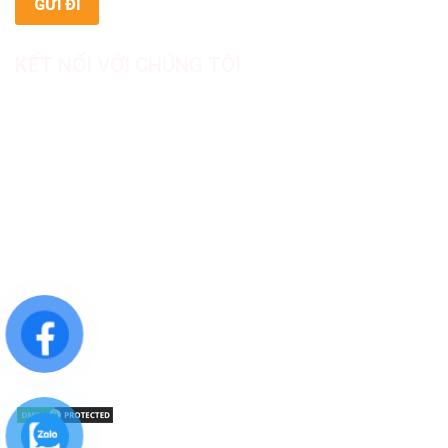
KẾT NỐI VỚI CHÚNG TÔI
CÔNG TY TNHH SẢN XUẤT & THƯƠNG MẠI DƯỢC
MỸ PHẨM ASIALAB
Hotline: 0967.789.093
Địa chỉ nhà máy: Nhà xưởng B8, khu H, KCN Tân Kim, ấp Tân
Phước, Xã Cần Giuộc, Tỉnh Tây Ninh, Việt Nam
Văn phòng đại diện: 05 Đinh Bộ Lĩnh, Phường Bình Thạnh,
Quận Bình Thạnh, TP.HCM
Website: https://asialab.com.vn/
Email: giacongasialab@gmail.com
Mã số thuế: 1101943612