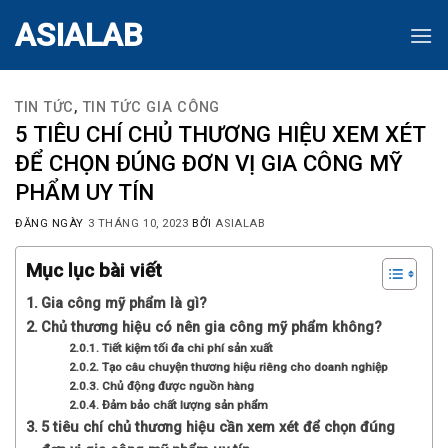
Skip
ASIALAB
to
content
TIN TỨC
,
TIN TỨC GIA CÔNG
5 TIÊU CHÍ CHỦ THƯƠNG HIỆU XEM XÉT
ĐỂ CHỌN ĐÚNG ĐƠN VỊ GIA CÔNG MỸ
PHẨM UY TÍN
ĐĂNG NGÀY
3 THÁNG 10, 2023
BỞI
ASIALAB
Mục lục bài viết
Gia công mỹ phẩm là gì?
Chủ thương hiệu có nên gia công mỹ phẩm không?
Tiết kiệm tối đa chi phí sản xuất
Tạo câu chuyện thương hiệu riêng cho doanh nghiệp
Chủ động được nguồn hàng
Đảm bảo chất lượng sản phẩm
5 tiêu chí chủ thương hiệu cần xem xét để chọn đúng