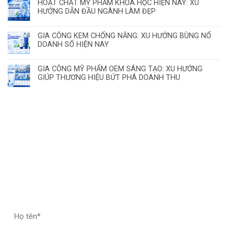
HOẠT CHẤT MỸ PHẨM KHOA HỌC HIỆN NAY: XU
HƯỚNG DẪN ĐẦU NGÀNH LÀM ĐẸP
GIA CÔNG KEM CHỐNG NẮNG: XU HƯỚNG BÙNG NỔ
DOANH SỐ HIỆN NAY
GIA CÔNG MỸ PHẨM OEM SÁNG TẠO: XU HƯỚNG
GIÚP THƯƠNG HIỆU BỨT PHÁ DOANH THU
ĐĂNG KÝ HỢP TÁC – NHẬN MẪU THỬ