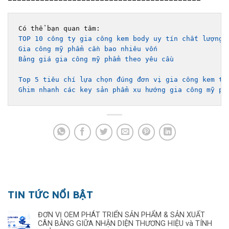
TOP 10 công ty gia công kem body uy tín chất lượng 
Gia công mỹ phẩm cần bao nhiêu vốn
Bảng giá gia công mỹ phẩm theo yêu cầu 
Top 5 tiêu chí lựa chọn đúng đơn vị gia công kem tr
Ghim nhanh các key sản phẩm xu hướng gia công mỹ ph
TIN TỨC NỔI BẬT
ĐƠN VỊ OEM PHÁT TRIỂN SẢN PHẨM & SẢN XUẤT
CÂN BẰNG GIỮA NHẬN DIỆN THƯƠNG HIỆU và TÍNH