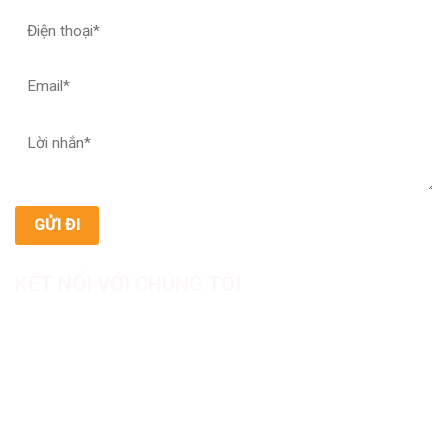
KẾT NỐI VỚI CHÚNG TÔI
CÔNG TY TNHH SẢN XUẤT & THƯƠNG MẠI DƯỢC
MỸ PHẨM ASIALAB
Hotline: 0967.789.093
Địa chỉ nhà máy: Nhà xưởng B8, khu H, KCN Tân Kim, ấp Tân
Phước, Xã Cần Giuộc, Tỉnh Tây Ninh, Việt Nam