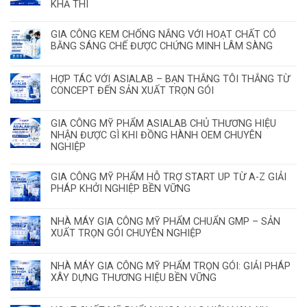
KHẢ THI
GIA CÔNG KEM CHỐNG NẮNG VỚI HOẠT CHẤT CÓ
BẰNG SÁNG CHẾ ĐƯỢC CHỨNG MINH LÂM SÀNG
HỢP TÁC VỚI ASIALAB – BẠN THẮNG TÔI THẮNG TỪ
CONCEPT ĐẾN SẢN XUẤT TRỌN GÓI
GIA CÔNG MỸ PHẨM ASIALAB CHỦ THƯƠNG HIỆU
NHẬN ĐƯỢC GÌ KHI ĐỒNG HÀNH OEM CHUYÊN
NGHIỆP
GIA CÔNG MỸ PHẨM HỖ TRỢ START UP TỪ A-Z GIẢI
PHÁP KHỞI NGHIỆP BỀN VỮNG
NHÀ MÁY GIA CÔNG MỸ PHẨM CHUẨN GMP – SẢN
XUẤT TRỌN GÓI CHUYÊN NGHIỆP
NHÀ MÁY GIA CÔNG MỸ PHẨM TRỌN GÓI: GIẢI PHÁP
XÂY DỰNG THƯƠNG HIỆU BỀN VỮNG