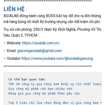
==========================================
LIÊN HỆ
ASIALAB đồng hành cùng BOSS bắt tay để cho ra đời những
mã hàng bùng nỗ nhất thị trường nhưng vẫn tiết kiệm chi phí.
Trụ sở văn phòng: 290/2 Nam Kỳ Khởi Nghĩa, Phường Võ Thị
Sáu, Quận 3, TP.HCM
– Webiste:
https://asialab.com.vn/
– Email:
giacongasialab@gmail.com
– Youtube:
https://www.youtube.com/@asialabgiacong
==========================================
TOP 10 công ty gia công kem body uy tín chất lượng 
Gia công mỹ phẩm cần bao nhiêu vốn
Bảng giá gia công mỹ phẩm theo yêu cầu 
Top 5 tiêu chí lựa chọn đúng đơn vị gia công kem tr