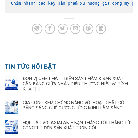
Ghim nhanh các key sản phẩm xu hướng gia công mỹ ph
TIN TỨC NỔI BẬT
ĐƠN VỊ OEM PHÁT TRIỂN SẢN PHẨM & SẢN XUẤT
CÂN BẰNG GIỮA NHẬN DIỆN THƯƠNG HIỆU và TÍNH
KHẢ THI
GIA CÔNG KEM CHỐNG NẮNG VỚI HOẠT CHẤT CÓ
BẰNG SÁNG CHẾ ĐƯỢC CHỨNG MINH LÂM SÀNG
HỢP TÁC VỚI ASIALAB – BẠN THẮNG TÔI THẮNG TỪ
CONCEPT ĐẾN SẢN XUẤT TRỌN GÓI