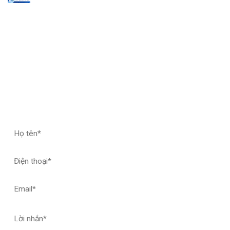
ĐĂNG KÝ HỢP TÁC – NHẬN MẪU THỬ