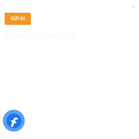
KẾT NỐI VỚI CHÚNG TÔI
CÔNG TY TNHH SẢN XUẤT & THƯƠNG MẠI DƯỢC
MỸ PHẨM ASIALAB
Hotline: 0967.789.093
Địa chỉ nhà máy: Nhà xưởng B8, khu H, KCN Tân Kim, ấp Tân
Phước, Xã Cần Giuộc, Tỉnh Tây Ninh, Việt Nam
Văn phòng đại diện: 05 Đinh Bộ Lĩnh, Phường Bình Thạnh,
Quận Bình Thạnh, TP.HCM
Website: https://asialab.com.vn/
Email: giacongasialab@gmail.com
Mã số thuế: 1101943612