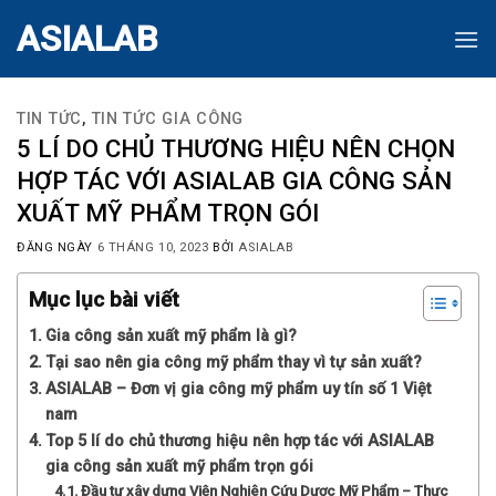
Skip
ASIALAB
to
content
TIN TỨC
,
TIN TỨC GIA CÔNG
5 LÍ DO CHỦ THƯƠNG HIỆU NÊN CHỌN
HỢP TÁC VỚI ASIALAB GIA CÔNG SẢN
XUẤT MỸ PHẨM TRỌN GÓI
ĐĂNG NGÀY
6 THÁNG 10, 2023
BỞI
ASIALAB
Mục lục bài viết
Gia công sản xuất mỹ phẩm là gì?
Tại sao nên gia công mỹ phẩm thay vì tự sản xuất?
ASIALAB – Đơn vị gia công mỹ phẩm uy tín số 1 Việt
nam
Top 5 lí do chủ thương hiệu nên hợp tác với ASIALAB
gia công sản xuất mỹ phẩm trọn gói
Đầu tư xây dựng Viện Nghiên Cứu Dược Mỹ Phẩm – Thực