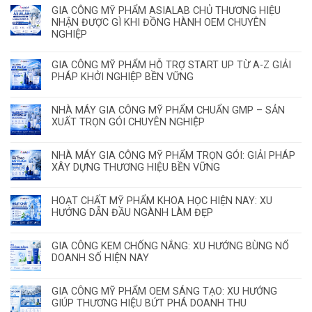
GIA CÔNG MỸ PHẨM ASIALAB CHỦ THƯƠNG HIỆU
NHẬN ĐƯỢC GÌ KHI ĐỒNG HÀNH OEM CHUYÊN
NGHIỆP
GIA CÔNG MỸ PHẨM HỖ TRỢ START UP TỪ A-Z GIẢI
PHÁP KHỞI NGHIỆP BỀN VỮNG
NHÀ MÁY GIA CÔNG MỸ PHẨM CHUẨN GMP – SẢN
XUẤT TRỌN GÓI CHUYÊN NGHIỆP
NHÀ MÁY GIA CÔNG MỸ PHẨM TRỌN GÓI: GIẢI PHÁP
XÂY DỰNG THƯƠNG HIỆU BỀN VỮNG
HOẠT CHẤT MỸ PHẨM KHOA HỌC HIỆN NAY: XU
HƯỚNG DẪN ĐẦU NGÀNH LÀM ĐẸP
GIA CÔNG KEM CHỐNG NẮNG: XU HƯỚNG BÙNG NỔ
DOANH SỐ HIỆN NAY
GIA CÔNG MỸ PHẨM OEM SÁNG TẠO: XU HƯỚNG
GIÚP THƯƠNG HIỆU BỨT PHÁ DOANH THU