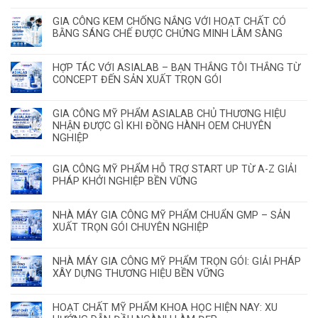
GIA CÔNG KEM CHỐNG NẮNG VỚI HOẠT CHẤT CÓ
BẰNG SÁNG CHẾ ĐƯỢC CHỨNG MINH LÂM SÀNG
HỢP TÁC VỚI ASIALAB – BẠN THẮNG TÔI THẮNG TỪ
CONCEPT ĐẾN SẢN XUẤT TRỌN GÓI
GIA CÔNG MỸ PHẨM ASIALAB CHỦ THƯƠNG HIỆU
NHẬN ĐƯỢC GÌ KHI ĐỒNG HÀNH OEM CHUYÊN
NGHIỆP
GIA CÔNG MỸ PHẨM HỖ TRỢ START UP TỪ A-Z GIẢI
PHÁP KHỞI NGHIỆP BỀN VỮNG
NHÀ MÁY GIA CÔNG MỸ PHẨM CHUẨN GMP – SẢN
XUẤT TRỌN GÓI CHUYÊN NGHIỆP
NHÀ MÁY GIA CÔNG MỸ PHẨM TRỌN GÓI: GIẢI PHÁP
XÂY DỰNG THƯƠNG HIỆU BỀN VỮNG
HOẠT CHẤT MỸ PHẨM KHOA HỌC HIỆN NAY: XU