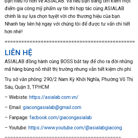
bạn hiểu rõ hơn về ASIALAB. Và nếu bạn đang tìm kiếm một
điểm gia công mỹ phẩm uy tín thì hợp tác cùng ASIALAB
chính là sự lựa chọn tuyệt vời cho thương hiệu của bạn.
Nhanh tay liên hệ ngay với chúng tôi để được tư vấn chi tiết
hơn nhé!
===============================================
LIÊN HỆ
ASIALAB đồng hành cùng BOSS bắt tay để cho ra đời những
mã hàng bùng nỗ nhất thị trường nhưng vẫn tiết kiệm chi phí.
Trụ sở văn phòng: 290/2 Nam Kỳ Khởi Nghĩa, Phường Võ Thị
Sáu, Quận 3, TP.HCM
– Webiste:
https://asialab.com.vn/
– Email:
giacongasialab@gmail.com
– Fanpage:
facbook.com/giacongasialab
– Youtube:
https://www.youtube.com/@asialabgiacong
==========================================