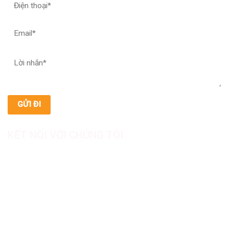
KẾT NỐI VỚI CHÚNG TÔI
CÔNG TY TNHH SẢN XUẤT & THƯƠNG MẠI DƯỢC
MỸ PHẨM ASIALAB
Hotline: 0967.789.093
Địa chỉ nhà máy: Nhà xưởng B8, khu H, KCN Tân Kim, ấp Tân
Phước, Xã Cần Giuộc, Tỉnh Tây Ninh, Việt Nam