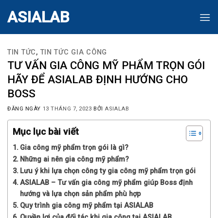
Skip
ASIALAB
to
content
TIN TỨC
,
TIN TỨC GIA CÔNG
TƯ VẤN GIA CÔNG MỸ PHẨM TRỌN GÓI
HÃY ĐỂ ASIALAB ĐỊNH HƯỚNG CHO
BOSS
ĐĂNG NGÀY
13 THÁNG 7, 2023
BỞI
ASIALAB
Mục lục bài viết
Gia công mỹ phẩm trọn gói là gì?
Những ai nên gia công mỹ phẩm?
Lưu ý khi lựa chọn công ty gia công mỹ phẩm trọn gói
ASIALAB – Tư vấn gia công mỹ phẩm giúp Boss định
hướng và lựa chọn sản phẩm phù hợp
Quy trình gia công mỹ phẩm tại ASIALAB
Quyền lợi của đối tác khi gia công tại ASIALAB