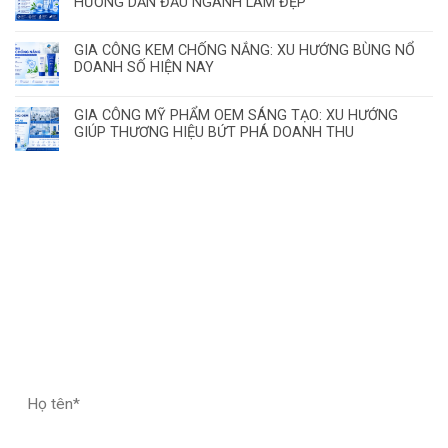
HƯỚNG DẪN ĐẦU NGÀNH LÀM ĐẸP
GIA CÔNG KEM CHỐNG NẮNG: XU HƯỚNG BÙNG NỔ
DOANH SỐ HIỆN NAY
GIA CÔNG MỸ PHẨM OEM SÁNG TẠO: XU HƯỚNG
GIÚP THƯƠNG HIỆU BỨT PHÁ DOANH THU
ĐĂNG KÝ HỢP TÁC – NHẬN MẪU THỬ