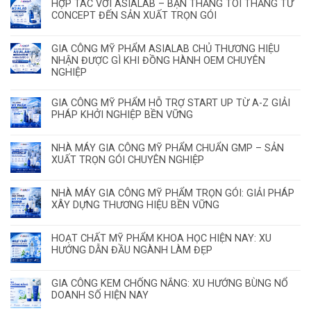
HỢP TÁC VỚI ASIALAB – BẠN THẮNG TÔI THẮNG TỪ
CONCEPT ĐẾN SẢN XUẤT TRỌN GÓI
GIA CÔNG MỸ PHẨM ASIALAB CHỦ THƯƠNG HIỆU
NHẬN ĐƯỢC GÌ KHI ĐỒNG HÀNH OEM CHUYÊN
NGHIỆP
GIA CÔNG MỸ PHẨM HỖ TRỢ START UP TỪ A-Z GIẢI
PHÁP KHỞI NGHIỆP BỀN VỮNG
NHÀ MÁY GIA CÔNG MỸ PHẨM CHUẨN GMP – SẢN
XUẤT TRỌN GÓI CHUYÊN NGHIỆP
NHÀ MÁY GIA CÔNG MỸ PHẨM TRỌN GÓI: GIẢI PHÁP
XÂY DỰNG THƯƠNG HIỆU BỀN VỮNG
HOẠT CHẤT MỸ PHẨM KHOA HỌC HIỆN NAY: XU
HƯỚNG DẪN ĐẦU NGÀNH LÀM ĐẸP
GIA CÔNG KEM CHỐNG NẮNG: XU HƯỚNG BÙNG NỔ
DOANH SỐ HIỆN NAY