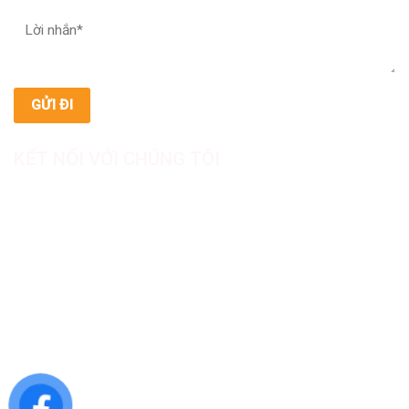
KẾT NỐI VỚI CHÚNG TÔI
CÔNG TY TNHH SẢN XUẤT & THƯƠNG MẠI DƯỢC
MỸ PHẨM ASIALAB
Hotline: 0967.789.093
Địa chỉ nhà máy: Nhà xưởng B8, khu H, KCN Tân Kim, ấp Tân
Phước, Xã Cần Giuộc, Tỉnh Tây Ninh, Việt Nam
Văn phòng đại diện: 05 Đinh Bộ Lĩnh, Phường Bình Thạnh,
Quận Bình Thạnh, TP.HCM
Website: https://asialab.com.vn/