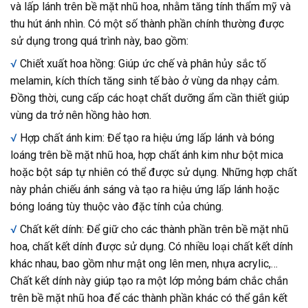
và lấp lánh trên bề mặt nhũ hoa, nhằm tăng tính thẩm mỹ và
thu hút ánh nhìn. Có một số thành phần chính thường được
sử dụng trong quá trình này, bao gồm:
√
Chiết xuất hoa hồng: Giúp ức chế và phân hủy sắc tố
melamin, kích thích tăng sinh tế bào ở vùng da nhạy cảm.
Đồng thời, cung cấp các hoạt chất dưỡng ẩm cần thiết giúp
vùng da trở nên hồng hào hơn.
√
Hợp chất ánh kim: Để tạo ra hiệu ứng lấp lánh và bóng
loáng trên bề mặt nhũ hoa, hợp chất ánh kim như bột mica
hoặc bột sáp tự nhiên có thể được sử dụng. Những hợp chất
này phản chiếu ánh sáng và tạo ra hiệu ứng lấp lánh hoặc
bóng loáng tùy thuộc vào đặc tính của chúng.
√
Chất kết dính: Để giữ cho các thành phần trên bề mặt nhũ
hoa, chất kết dính được sử dụng. Có nhiều loại chất kết dính
khác nhau, bao gồm như mật ong lên men, nhựa acrylic,…
Chất kết dính này giúp tạo ra một lớp mỏng bám chắc chắn
trên bề mặt nhũ hoa để các thành phần khác có thể gắn kết