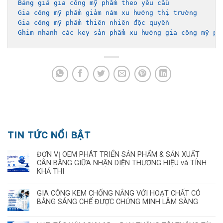
Bảng giá gia công mỹ phẩm theo yêu cầu 
Gia công mỹ phẩm giảm nám xu hướng thị trường
Gia công mỹ phẩm thiên nhiên độc quyền
Ghim nhanh các key sản phẩm xu hướng gia công mỹ ph
TIN TỨC NỔI BẬT
ĐƠN VỊ OEM PHÁT TRIỂN SẢN PHẨM & SẢN XUẤT
CÂN BẰNG GIỮA NHẬN DIỆN THƯƠNG HIỆU và TÍNH
KHẢ THI
GIA CÔNG KEM CHỐNG NẮNG VỚI HOẠT CHẤT CÓ
BẰNG SÁNG CHẾ ĐƯỢC CHỨNG MINH LÂM SÀNG