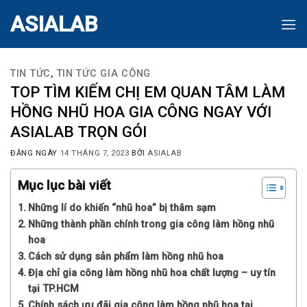
Skip
ASIALAB
to
content
TIN TỨC
,
TIN TỨC GIA CÔNG
TOP TÌM KIẾM CHỊ EM QUAN TÂM LÀM
HỒNG NHŨ HOA GIA CÔNG NGAY VỚI
ASIALAB TRỌN GÓI
ĐĂNG NGÀY
14 THÁNG 7, 2023
BỞI
ASIALAB
Mục lục bài viết
Những lí do khiến “nhũ hoa” bị thâm sạm
Những thành phần chính trong gia công làm hồng nhũ
hoa
Cách sử dụng sản phẩm làm hồng nhũ hoa
Địa chỉ gia công làm hồng nhũ hoa chất lượng – uy tín
tại TP.HCM
Chính sách ưu đãi gia công làm hồng nhũ hoa tại