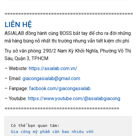
===============================================
LIÊN HỆ
ASIALAB đồng hành cùng BOSS bắt tay để cho ra đời những
mã hàng bùng nỗ nhất thị trường nhưng vẫn tiết kiệm chi phí.
Trụ sở văn phòng: 290/2 Nam Kỳ Khởi Nghĩa, Phường Võ Thị
Sáu, Quận 3, TP.HCM
– Webiste:
https://asialab.com.vn/
– Email:
giacongasialab@gmail.com
– Fanpage:
facbook.com/giacongasialab
– Youtube:
https://www.youtube.com/@asialabgiacong
==========================================
Gia công mỹ phẩm cần bao nhiêu vốn