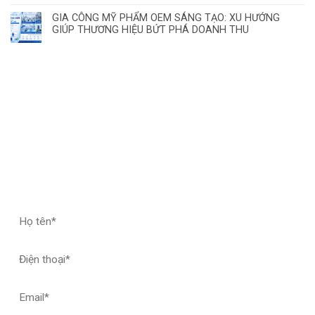
GIA CÔNG MỸ PHẨM OEM SÁNG TẠO: XU HƯỚNG
GIÚP THƯƠNG HIỆU BỨT PHÁ DOANH THU
ĐĂNG KÝ HỢP TÁC – NHẬN MẪU THỬ