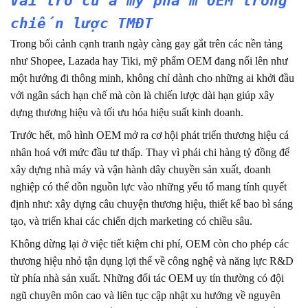
Vai trò của mỹ phẩm OEM trong
chiến lược TMĐT
Trong bối cảnh cạnh tranh ngày càng gay gắt trên các nền tảng
như Shopee, Lazada hay Tiki, mỹ phẩm OEM đang nổi lên như
một hướng đi thông minh, không chỉ dành cho những ai khởi đầu
với ngân sách hạn chế mà còn là chiến lược dài hạn giúp xây
dựng thương hiệu và tối ưu hóa hiệu suất kinh doanh.
Trước hết, mô hình OEM mở ra cơ hội phát triển thương hiệu cá
nhân hoá với mức đầu tư thấp. Thay vì phải chi hàng tỷ đồng để
xây dựng nhà máy và vận hành dây chuyền sản xuất, doanh
nghiệp có thể dồn nguồn lực vào những yếu tố mang tính quyết
định như: xây dựng câu chuyện thương hiệu, thiết kế bao bì sáng
tạo, và triển khai các chiến dịch marketing có chiều sâu.
Không dừng lại ở việc tiết kiệm chi phí, OEM còn cho phép các
thương hiệu nhỏ tận dụng lợi thế về công nghệ và năng lực R&D
từ phía nhà sản xuất. Những đối tác OEM uy tín thường có đội
ngũ chuyên môn cao và liên tục cập nhật xu hướng về nguyên