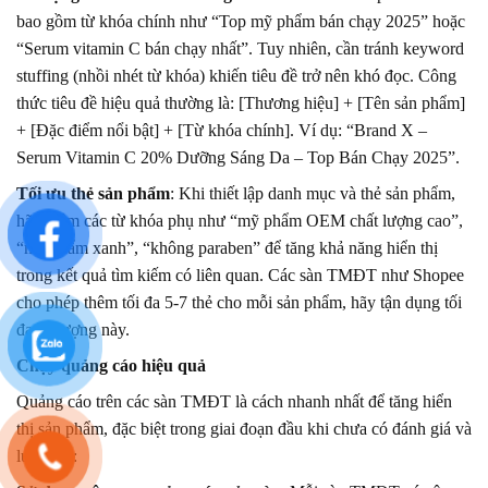
bao gồm từ khóa chính như “Top mỹ phẩm bán chạy 2025” hoặc
“Serum vitamin C bán chạy nhất”. Tuy nhiên, cần tránh keyword
stuffing (nhồi nhét từ khóa) khiến tiêu đề trở nên khó đọc. Công
thức tiêu đề hiệu quả thường là: [Thương hiệu] + [Tên sản phẩm]
+ [Đặc điểm nổi bật] + [Từ khóa chính]. Ví dụ: “Brand X –
Serum Vitamin C 20% Dưỡng Sáng Da – Top Bán Chạy 2025”.
Tối ưu thẻ sản phẩm
: Khi thiết lập danh mục và thẻ sản phẩm,
hãy thêm các từ khóa phụ như “mỹ phẩm OEM chất lượng cao”,
“mỹ phẩm xanh”, “không paraben” để tăng khả năng hiển thị
trong kết quả tìm kiếm có liên quan. Các sàn TMĐT như Shopee
cho phép thêm tối đa 5-7 thẻ cho mỗi sản phẩm, hãy tận dụng tối
đa số lượng này.
Chạy quảng cáo hiệu quả
Quảng cáo trên các sàn TMĐT là cách nhanh nhất để tăng hiển
thị sản phẩm, đặc biệt trong giai đoạn đầu khi chưa có đánh giá và
lượt bán: