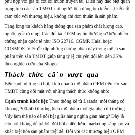
phù hợp với giá trị cốt lõi muốn truyền tải. Điều này đặc biệt quan
trọng trên các sàn TMĐT nơi người tiêu dùng tìm kiếm sự kết nối
cảm xúc với thương hiệu, không chỉ đơn thuần là sản phẩm.
Tăng lòng tin khách hàng thông qua sản phẩm chất lượng cao,
nguồn gốc rõ ràng. Các đối tác OEM uy tín thường sở hữu nhiều
chứng nhận quốc tế như ISO 22716, CGMP, Halal hoặc
COSMOS. Việc đề cập những chứng nhận này trong mô tả sản
phẩm trên sàn TMĐT giúp tăng tỷ lệ chuyển đổi lên đến 35%
theo nghiên cứu của Shopee.
Thách thức cần vượt qua
Bên cạnh những cơ hội, kinh doanh mỹ phẩm OEM trên các sàn
TMĐT cũng đối mặt với những thách thức không nhỏ:
Cạnh tranh khốc liệt
: Theo thống kê từ Lazada, mỗi tháng có
khoảng 300-500 thương hiệu mỹ phẩm mới gia nhập thị trường.
Vậy làm thế nào để nổi bật giữa hàng nghìn gian hàng? Đây là
câu hỏi không dễ trả lời, đòi hỏi chiến lược marketing sáng tạo và
khác biệt hóa sản phẩm triệt để. Đối với các thương hiệu OEM