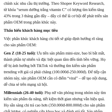
chính xác nhu cầu thị trường. Theo Shopee Keyword Research,
từ khóa “serum dưỡng trắng vitamin C” có lượng tìm kiếm tăng
43% trong 3 tháng gần đây – đây có thể là cơ hội để phát triển sản
phẩm OEM trong phân khúc này.
Thấu hiểu khách hàng mục tiêu
Việc phân khúc khách hàng chi tiết sẽ giúp định hướng rõ ràng
cho sản phẩm OEM:
Gen Z (18-25 tuổi)
: Ưu tiên sản phẩm mini-size, bao bì bắt mắt,
thành phần tự nhiên và đặc biệt quan tâm đến tính bền vững. Họ
dễ bị ảnh hưởng bởi TikTok và thường tìm kiếm sản phẩm
trending với giá cả phải chăng (100.000đ-250.000đ). Để tiếp cận
nhóm này, sản phẩm OEM cần có điểm “viral” – dễ tạo nội dung,
dễ chia sẻ trên mạng xã hội.
Millennials (26-40 tuổi)
: Phụ nữ văn phòng trong nhóm này tìm
kiếm sản phẩm đa năng, tiết kiệm thời gian nhưng vẫn hiệu quả.
Họ sẵn sàng chi trả cao hơn (350.000đ-800.000đ) cho sản phẩm
chất lượng, có nghiên cứu khoa học và đánh giá tốt. Sản phẩm