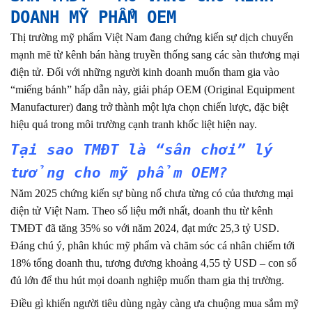
DOANH MỸ PHẨM OEM
Thị trường mỹ phẩm Việt Nam đang chứng kiến sự dịch chuyển
mạnh mẽ từ kênh bán hàng truyền thống sang các sàn thương mại
điện tử. Đối với những người kinh doanh muốn tham gia vào
“miếng bánh” hấp dẫn này, giải pháp OEM (Original Equipment
Manufacturer) đang trở thành một lựa chọn chiến lược, đặc biệt
hiệu quả trong môi trường cạnh tranh khốc liệt hiện nay.
Tại sao TMĐT là “sân chơi” lý
tưởng cho mỹ phẩm OEM?
Năm 2025 chứng kiến sự bùng nổ chưa từng có của thương mại
điện tử Việt Nam. Theo số liệu mới nhất, doanh thu từ kênh
TMĐT đã tăng 35% so với năm 2024, đạt mức 25,3 tỷ USD.
Đáng chú ý, phân khúc mỹ phẩm và chăm sóc cá nhân chiếm tới
18% tổng doanh thu, tương đương khoảng 4,55 tỷ USD – con số
đủ lớn để thu hút mọi doanh nghiệp muốn tham gia thị trường.
Điều gì khiến người tiêu dùng ngày càng ưa chuộng mua sắm mỹ