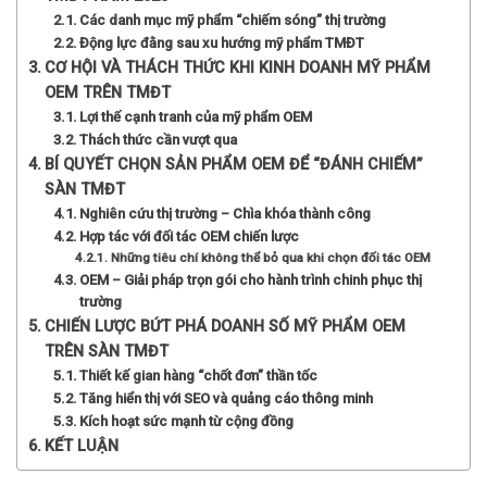
Các danh mục mỹ phẩm “chiếm sóng” thị trường
Động lực đằng sau xu hướng mỹ phẩm TMĐT
CƠ HỘI VÀ THÁCH THỨC KHI KINH DOANH MỸ PHẨM
OEM TRÊN TMĐT
Lợi thế cạnh tranh của mỹ phẩm OEM
Thách thức cần vượt qua
BÍ QUYẾT CHỌN SẢN PHẨM OEM ĐỂ “ĐÁNH CHIẾM”
SÀN TMĐT
Nghiên cứu thị trường – Chìa khóa thành công
Hợp tác với đối tác OEM chiến lược
Những tiêu chí không thể bỏ qua khi chọn đối tác OEM
OEM – Giải pháp trọn gói cho hành trình chinh phục thị
trường
CHIẾN LƯỢC BỨT PHÁ DOANH SỐ MỸ PHẨM OEM
TRÊN SÀN TMĐT
Thiết kế gian hàng “chốt đơn” thần tốc
Tăng hiển thị với SEO và quảng cáo thông minh
Kích hoạt sức mạnh từ cộng đồng
KẾT LUẬN