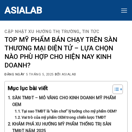
Skip
ASIALAB
to
content
CẬP NHẬT XU HƯỚNG THỊ TRƯỜNG
,
TIN TỨC
TOP MỸ PHẨM BÁN CHẠY TRÊN SÀN
THƯƠNG MẠI ĐIỆN TỬ – LỰA CHỌN
NÀO PHÙ HỢP CHO HIỆN NAY KINH
DOANH?
ĐĂNG NGÀY
5 THÁNG 5, 2025
BỞI
ASIALAB
Mục lục bài viết
SÀN TMĐT – MỎ VÀNG CHO KINH DOANH MỸ PHẨM
OEM
Tại sao TMĐT là “sân chơi” lý tưởng cho mỹ phẩm OEM?
Vai trò của mỹ phẩm OEM trong chiến lược TMĐT
KHÁM PHÁ XU HƯỚNG MỸ PHẨM THỐNG TRỊ SÀN
TMĐT NĂM 2025