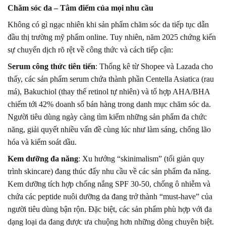
Chăm sóc da – Tâm điểm của mọi nhu cầu
Không có gì ngạc nhiên khi sản phẩm chăm sóc da tiếp tục dẫn
đầu thị trường mỹ phẩm online. Tuy nhiên, năm 2025 chứng kiến
sự chuyển dịch rõ rệt về công thức và cách tiếp cận:
Serum công thức tiên tiến
: Thống kê từ Shopee và Lazada cho
thấy, các sản phẩm serum chứa thành phần Centella Asiatica (rau
má), Bakuchiol (thay thế retinol tự nhiên) và tổ hợp AHA/BHA
chiếm tới 42% doanh số bán hàng trong danh mục chăm sóc da.
Người tiêu dùng ngày càng tìm kiếm những sản phẩm đa chức
năng, giải quyết nhiều vấn đề cùng lúc như làm sáng, chống lão
hóa và kiểm soát dầu.
Kem dưỡng đa năng
: Xu hướng “skinimalism” (tối giản quy
trình skincare) đang thúc đẩy nhu cầu về các sản phẩm đa năng.
Kem dưỡng tích hợp chống nắng SPF 30-50, chống ô nhiễm và
chứa các peptide nuôi dưỡng da đang trở thành “must-have” của
người tiêu dùng bận rộn. Đặc biệt, các sản phẩm phù hợp với đa
dạng loại da đang được ưa chuộng hơn những dòng chuyên biệt.