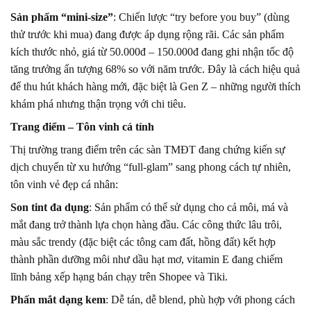
Sản phẩm “mini-size”
: Chiến lược “try before you buy” (dùng
thử trước khi mua) đang được áp dụng rộng rãi. Các sản phẩm
kích thước nhỏ, giá từ 50.000đ – 150.000đ đang ghi nhận tốc độ
tăng trưởng ấn tượng 68% so với năm trước. Đây là cách hiệu quả
để thu hút khách hàng mới, đặc biệt là Gen Z – những người thích
khám phá nhưng thận trọng với chi tiêu.
Trang điểm – Tôn vinh cá tính
Thị trường trang điểm trên các sàn TMĐT đang chứng kiến sự
dịch chuyển từ xu hướng “full-glam” sang phong cách tự nhiên,
tôn vinh vẻ đẹp cá nhân:
Son tint đa dụng
: Sản phẩm có thể sử dụng cho cả môi, má và
mắt đang trở thành lựa chọn hàng đầu. Các công thức lâu trôi,
màu sắc trendy (đặc biệt các tông cam đất, hồng đất) kết hợp
thành phần dưỡng môi như dầu hạt mơ, vitamin E đang chiếm
lĩnh bảng xếp hạng bán chạy trên Shopee và Tiki.
Phấn mắt dạng kem
: Dễ tán, dễ blend, phù hợp với phong cách