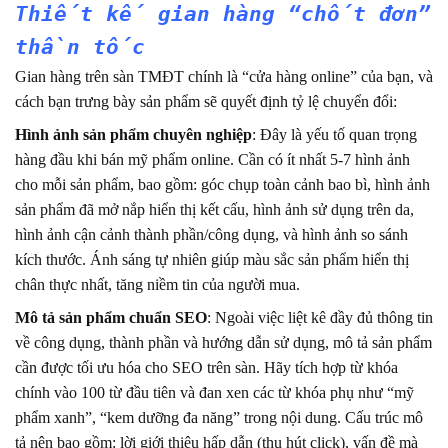
Thiết kế gian hàng “chốt đơn”
thần tốc
Gian hàng trên sàn TMĐT chính là “cửa hàng online” của bạn, và
cách bạn trưng bày sản phẩm sẽ quyết định tỷ lệ chuyển đổi:
Hình ảnh sản phẩm chuyên nghiệp
: Đây là yếu tố quan trọng
hàng đầu khi bán mỹ phẩm online. Cần có ít nhất 5-7 hình ảnh
cho mỗi sản phẩm, bao gồm: góc chụp toàn cảnh bao bì, hình ảnh
sản phẩm đã mở nắp hiển thị kết cấu, hình ảnh sử dụng trên da,
hình ảnh cận cảnh thành phần/công dụng, và hình ảnh so sánh
kích thước. Ánh sáng tự nhiên giúp màu sắc sản phẩm hiển thị
chân thực nhất, tăng niềm tin của người mua.
Mô tả sản phẩm chuẩn SEO
: Ngoài việc liệt kê đầy đủ thông tin
về công dụng, thành phần và hướng dẫn sử dụng, mô tả sản phẩm
cần được tối ưu hóa cho SEO trên sàn. Hãy tích hợp từ khóa
chính vào 100 từ đầu tiên và đan xen các từ khóa phụ như “mỹ
phẩm xanh”, “kem dưỡng đa năng” trong nội dung. Cấu trúc mô
tả nên bao gồm: lời giới thiệu hấp dẫn (thu hút click), vấn đề mà