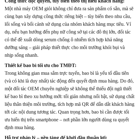
Công thức độc quyền, tùy biến theo thị hiếu khách hàng:
Một nhà máy OEM giỏi không chỉ đưa ra sản phẩm có sẵn, mà sẽ
cùng bạn xây dựng công thức riêng biệt – tùy biến theo nhu cầu,
lối sống và bối cảnh sử dụng của nhóm khách hàng mục tiêu. Ví
dụ, nếu bạn hướng đến phụ nữ công sở tại các đô thị lớn, đối tác
có thể đề xuất dòng serum chống ô nhiễm tích hợp khả năng
dưỡng sáng – giải pháp thiết thực cho môi trường khói bụi và
nhịp sống nhanh.
Thiết kế bao bì tối ưu cho TMĐT:
Trong không gian mua sắm trực tuyến, bao bì là yếu tố đầu tiên
(và có khi là duy nhất) tác động đến quyết định mua hàng. Do đó,
một đối tác OEM chuyên nghiệp sẽ không thể thiếu đội ngũ thiết
kế bao bì theo xu hướng mới: tối giản nhưng nổi bật, sử dụng chất
liệu thân thiện môi trường, tích hợp mã QR để dẫn dắt khách hàng
tới các nội dung tương tác. Quan trọng hơn, bao bì cần được tối
ưu hiển thị trên smartphone – nơi phần lớn người dùng ra quyết
định mua hàng.
Hỗ trợ pháp lý – nền tảng để khởi đầu thuận lợi: