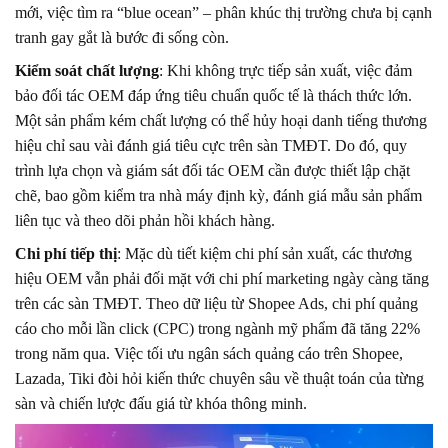
mới, việc tìm ra “blue ocean” – phân khúc thị trường chưa bị cạnh
tranh gay gắt là bước đi sống còn.
Kiểm soát chất lượng
: Khi không trực tiếp sản xuất, việc đảm
bảo đối tác OEM đáp ứng tiêu chuẩn quốc tế là thách thức lớn.
Một sản phẩm kém chất lượng có thể hủy hoại danh tiếng thương
hiệu chỉ sau vài đánh giá tiêu cực trên sàn TMĐT. Do đó, quy
trình lựa chọn và giám sát đối tác OEM cần được thiết lập chặt
chẽ, bao gồm kiểm tra nhà máy định kỳ, đánh giá mẫu sản phẩm
liên tục và theo dõi phản hồi khách hàng.
Chi phí tiếp thị
: Mặc dù tiết kiệm chi phí sản xuất, các thương
hiệu OEM vẫn phải đối mặt với chi phí marketing ngày càng tăng
trên các sàn TMĐT. Theo dữ liệu từ Shopee Ads, chi phí quảng
cáo cho mỗi lần click (CPC) trong ngành mỹ phẩm đã tăng 22%
trong năm qua. Việc tối ưu ngân sách quảng cáo trên Shopee,
Lazada, Tiki đòi hỏi kiến thức chuyên sâu về thuật toán của từng
sàn và chiến lược đấu giá từ khóa thông minh.