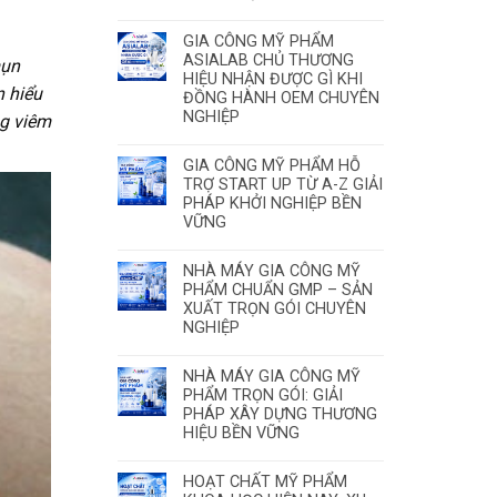
GIA CÔNG MỸ PHẨM
ASIALAB CHỦ THƯƠNG
mụn
HIỆU NHẬN ĐƯỢC GÌ KHI
n hiểu
ĐỒNG HÀNH OEM CHUYÊN
NGHIỆP
ng viêm
GIA CÔNG MỸ PHẨM HỖ
TRỢ START UP TỪ A-Z GIẢI
PHÁP KHỞI NGHIỆP BỀN
VỮNG
NHÀ MÁY GIA CÔNG MỸ
PHẨM CHUẨN GMP – SẢN
XUẤT TRỌN GÓI CHUYÊN
NGHIỆP
NHÀ MÁY GIA CÔNG MỸ
PHẨM TRỌN GÓI: GIẢI
PHÁP XÂY DỰNG THƯƠNG
HIỆU BỀN VỮNG
HOẠT CHẤT MỸ PHẨM