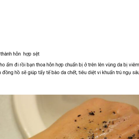
o thành hỗn hợp sệt
o ẩm đi rồi bạn thoa hỗn hợp chuẩn bị ở trên lên vùng da bị viê
ồng hồ sẽ giúp tẩy tế bào da chết, tiêu diệt vi khuẩn trú ngụ sâ