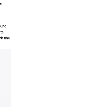
hân
dụng
 ta
nh nhẹ,