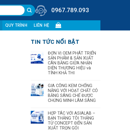
0967.789.093
QUY TRÌNH
LIÊN HỆ
TIN TỨC NỔI BẬT
ĐƠN VỊ OEM PHÁT TRIỂN
SẢN PHẨM & SẢN XUẤT
CÂN BẰNG GIỮA NHẬN
DIỆN THƯƠNG HIỆU và
TÍNH KHẢ THI
GIA CÔNG KEM CHỐNG
NẮNG VỚI HOẠT CHẤT CÓ
BẰNG SÁNG CHẾ ĐƯỢC
CHỨNG MINH LÂM SÀNG
HỢP TÁC VỚI ASIALAB –
BẠN THẮNG TÔI THẮNG
TỪ CONCEPT ĐẾN SẢN
XUẤT TRỌN GÓI