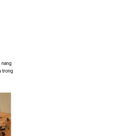
m nang
u trong