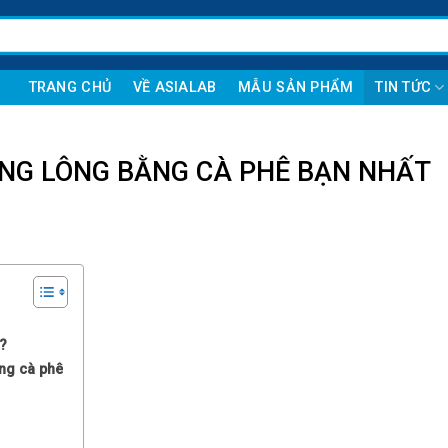
TRANG CHỦ
VỀ ASIALAB
MẪU SẢN PHẨM
TIN TỨC
ANG LÔNG BẰNG CÀ PHÊ BẠN NHẤT
?
ằng cà phê