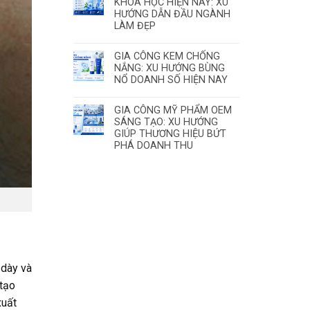
KHOA HỌC HIỆN NAY: XU
HƯỚNG DẪN ĐẦU NGÀNH
LÀM ĐẸP
GIA CÔNG KEM CHỐNG
NẮNG: XU HƯỚNG BÙNG
NỔ DOANH SỐ HIỆN NAY
GIA CÔNG MỸ PHẨM OEM
SÁNG TẠO: XU HƯỚNG
GIÚP THƯƠNG HIỆU BỨT
PHÁ DOANH THU
 dày và
 tạo
xuất