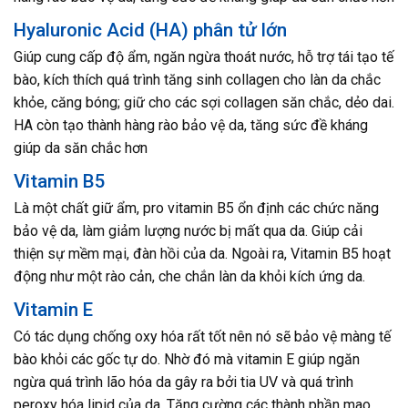
Hyaluronic Acid (HA) phân tử lớn
Giúp cung cấp độ ẩm, ngăn ngừa thoát nước, hỗ trợ tái tạo tế
bào, kích thích quá trình tăng sinh collagen cho làn da chắc
khỏe, căng bóng; giữ cho các sợi collagen săn chắc, dẻo dai.
HA còn tạo thành hàng rào bảo vệ da, tăng sức đề kháng
giúp da săn chắc hơn
Vitamin B5
Là một chất giữ ẩm, pro vitamin B5 ổn định các chức năng
bảo vệ da, làm giảm lượng nước bị mất qua da. Giúp cải
thiện sự mềm mại, đàn hồi của da. Ngoài ra, Vitamin B5 hoạt
động như một rào cản, che chắn làn da khỏi kích ứng da.
Vitamin E
Có tác dụng chống oxy hóa rất tốt nên nó sẽ bảo vệ màng tế
bào khỏi các gốc tự do. Nhờ đó mà vitamin E giúp ngăn
ngừa quá trình lão hóa da gây ra bởi tia UV và quá trình
peroxy hóa lipid của da. Tăng cường các thành phần mao