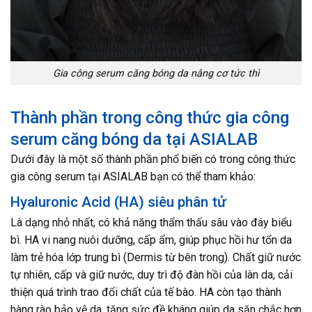
Gia công serum căng bóng da nâng cơ tức thì
Thành phần trong công thức gia công
serum căng bóng da tại ASIALAB
Dưới đây là một số thành phần phổ biến có trong công thức
gia công serum tại ASIALAB bạn có thể tham khảo:
Hyaluronic Acid (HA) siêu phân tử
Là dạng nhỏ nhất, có khả năng thẩm thấu sâu vào đáy biểu
bì. HA vi nang nuôi dưỡng, cấp ẩm, giúp phục hồi hư tổn da
làm trẻ hóa lớp trung bì (Dermis từ bên trong). Chất giữ nước
tự nhiên, cấp và giữ nước, duy trì độ đàn hồi của làn da, cải
thiện quá trình trao đổi chất của tế bào. HA còn tạo thành
hàng rào bảo vệ da, tăng sức đề kháng giúp da săn chắc hơn