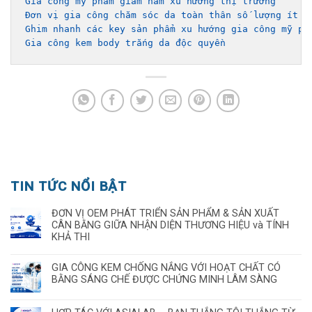
Gia công mỹ phẩm giảm nám xu hướng thị trường
Đơn vị gia công chăm sóc da toàn thân số lượng ít g
Ghim nhanh các key sản phẩm xu hướng gia công mỹ ph
Gia công kem body trắng da độc quyền
TIN TỨC NỔI BẬT
ĐƠN VỊ OEM PHÁT TRIỂN SẢN PHẨM & SẢN XUẤT
CÂN BẰNG GIỮA NHẬN DIỆN THƯƠNG HIỆU và TÍNH
KHẢ THI
GIA CÔNG KEM CHỐNG NẮNG VỚI HOẠT CHẤT CÓ
BẰNG SÁNG CHẾ ĐƯỢC CHỨNG MINH LÂM SÀNG