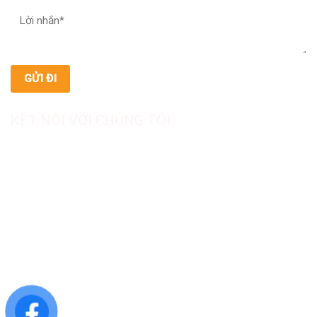
KẾT NỐI VỚI CHÚNG TÔI
CÔNG TY TNHH SẢN XUẤT & THƯƠNG MẠI DƯỢC
MỸ PHẨM ASIALAB
Hotline: 0967.789.093
Địa chỉ nhà máy: Nhà xưởng B8, khu H, KCN Tân Kim, ấp Tân
Phước, Xã Cần Giuộc, Tỉnh Tây Ninh, Việt Nam
Văn phòng đại diện: 05 Đinh Bộ Lĩnh, Phường Bình Thạnh,
Quận Bình Thạnh, TP.HCM
Website: https://asialab.com.vn/