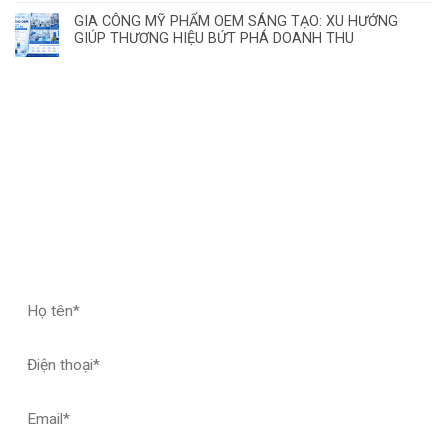
GIA CÔNG MỸ PHẨM OEM SÁNG TẠO: XU HƯỚNG
GIÚP THƯƠNG HIỆU BỨT PHÁ DOANH THU
ĐĂNG KÝ HỢP TÁC – NHẬN MẪU THỬ