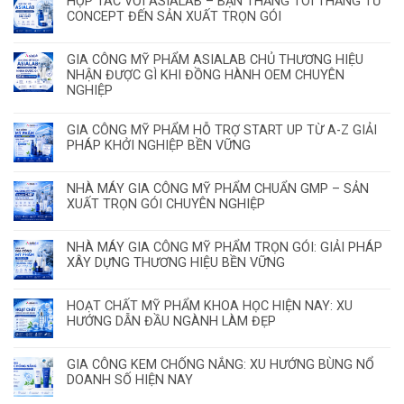
HỢP TÁC VỚI ASIALAB – BẠN THẮNG TÔI THẮNG TỪ
CONCEPT ĐẾN SẢN XUẤT TRỌN GÓI
GIA CÔNG MỸ PHẨM ASIALAB CHỦ THƯƠNG HIỆU
NHẬN ĐƯỢC GÌ KHI ĐỒNG HÀNH OEM CHUYÊN
NGHIỆP
GIA CÔNG MỸ PHẨM HỖ TRỢ START UP TỪ A-Z GIẢI
PHÁP KHỞI NGHIỆP BỀN VỮNG
NHÀ MÁY GIA CÔNG MỸ PHẨM CHUẨN GMP – SẢN
XUẤT TRỌN GÓI CHUYÊN NGHIỆP
NHÀ MÁY GIA CÔNG MỸ PHẨM TRỌN GÓI: GIẢI PHÁP
XÂY DỰNG THƯƠNG HIỆU BỀN VỮNG
HOẠT CHẤT MỸ PHẨM KHOA HỌC HIỆN NAY: XU
HƯỚNG DẪN ĐẦU NGÀNH LÀM ĐẸP
GIA CÔNG KEM CHỐNG NẮNG: XU HƯỚNG BÙNG NỔ
DOANH SỐ HIỆN NAY