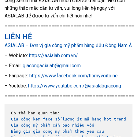
công serum mà ASIALAB muốn chia sẻ đến bạn. Nếu còn
những thắc mắc cần tư vấn, vui lòng liên hệ ngay với
ASIALAB để được tư vấn chi tiết hơn nhé!
===============================================
LIÊN HỆ
ASIALAB – Đơn vị gia công mỹ phẩm hàng đầu Đông Nam Á
– Webiste:
https://asialab.com.vn/
– Email:
giacongasialab@gmail.com
– Fanpage:
https://www.facebook.com/hornyvoitoine
– Youtube:
https://www.youtube.com/@asialabgiacong
===============================================
Gia công kem face số lượng ít mã hàng hot trend
Gia công mỹ phẩm cần bao nhiêu vốn
Bảng giá gia công mỹ phẩm theo yêu cầu 