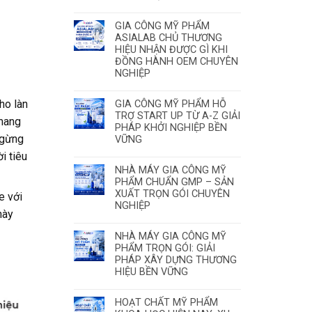
GIA CÔNG MỸ PHẨM
ASIALAB CHỦ THƯƠNG
HIỆU NHẬN ĐƯỢC GÌ KHI
ĐỒNG HÀNH OEM CHUYÊN
NGHIỆP
ho làn
GIA CÔNG MỸ PHẨM HỖ
TRỢ START UP TỪ A-Z GIẢI
 mang
PHÁP KHỞI NGHIỆP BỀN
ngừng
VỮNG
i tiêu
NHÀ MÁY GIA CÔNG MỸ
PHẨM CHUẨN GMP – SẢN
XUẤT TRỌN GÓI CHUYÊN
e với
NGHIỆP
này
NHÀ MÁY GIA CÔNG MỸ
PHẨM TRỌN GÓI: GIẢI
PHÁP XÂY DỰNG THƯƠNG
HIỆU BỀN VỮNG
HOẠT CHẤT MỸ PHẨM