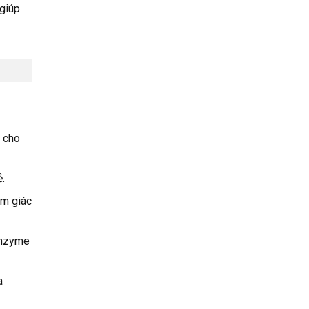
 giúp
 cho
.
ảm giác
enzyme
a