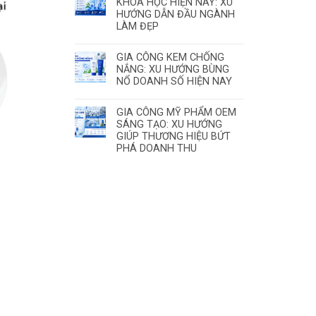
KHOA HỌC HIỆN NAY: XU
HƯỚNG DẪN ĐẦU NGÀNH
LÀM ĐẸP
GIA CÔNG KEM CHỐNG
NẮNG: XU HƯỚNG BÙNG
NỔ DOANH SỐ HIỆN NAY
GIA CÔNG MỸ PHẨM OEM
SÁNG TẠO: XU HƯỚNG
GIÚP THƯƠNG HIỆU BỨT
PHÁ DOANH THU