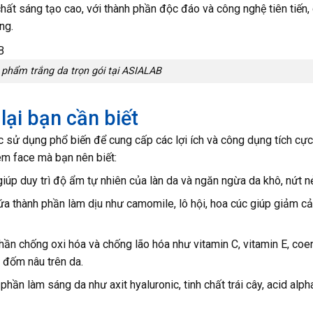
ất sáng tạo cao, với thành phần độc đáo và công nghệ tiên tiến,
ng.
phẩm trắng da trọn gói tại ASIALAB
ại bạn cần biết
sử dụng phổ biến để cung cấp các lợi ích và công dụng tích cực
em face mà bạn nên biết:
p duy trì độ ẩm tự nhiên của làn da và ngăn ngừa da khô, nứt nẻ
ứa thành phần làm dịu như camomile, lô hội, hoa cúc giúp giảm c
hần chống oxi hóa và chống lão hóa như vitamin C, vitamin E, co
 đốm nâu trên da.
ần làm sáng da như axit hyaluronic, tinh chất trái cây, acid alph