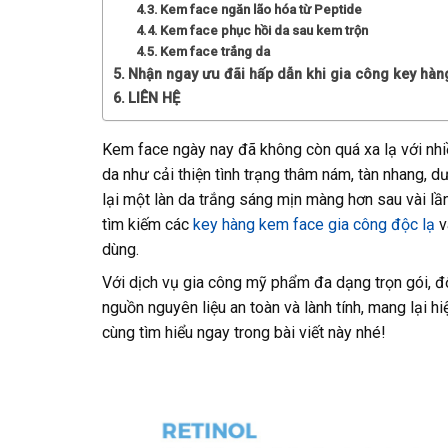
Kem face ngăn lão hóa từ Peptide
Kem face phục hồi da sau kem trộn
Kem face trắng da
Nhận ngay ưu đãi hấp dẫn khi gia công key hàn
LIÊN HỆ
Kem face ngày nay đã không còn quá xa lạ với nhi
da như cải thiện tình trạng thâm nám, tàn nhang, 
lại một làn da trắng sáng mịn màng hơn sau vài l
tìm kiếm các
key hàng kem face gia công độc lạ
v
dùng.
Với dịch vụ gia công mỹ phẩm đa dạng trọn gói, 
nguồn nguyên liệu an toàn và lành tính, mang lại hi
cùng tìm hiểu ngay trong bài viết này nhé!