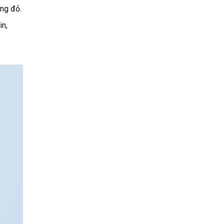
ng đỏ.
in,