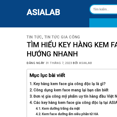
Skip
Tìm
to
ASIALAB
kiếm:
content
TIN TỨC
,
TIN TỨC GIA CÔNG
TÌM HIỂU KEY HÀNG KEM F
HƯỚNG NHANH
ĐĂNG NGÀY
31 THÁNG 7, 2023
BỞI
ASIALAB
Mục lục bài viết
Key hàng kem face gia công độc lạ là gì?
Công dụng kem face mang lại bạn cần biết
Đơn vị gia công mỹ phẩm uy tín hàng đầu Việt 
Các key hàng kem face gia công độc lạ tại AS
Kem dưỡng trắng da mặt
Kem face dưỡng ẩm siêu phân tử HA