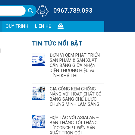
0967.789.093
QUY TRÌNH
LIÊN HỆ
TIN TỨC NỔI BẬT
U
ĐƠN VỊ OEM PHÁT TRIỂN
SẢN PHẨM & SẢN XUẤT
CÂN BẰNG GIỮA NHẬN
DIỆN THƯƠNG HIỆU và
TÍNH KHẢ THI
GIA CÔNG KEM CHỐNG
NẮNG VỚI HOẠT CHẤT CÓ
BẰNG SÁNG CHẾ ĐƯỢC
CHỨNG MINH LÂM SÀNG
HỢP TÁC VỚI ASIALAB –
BẠN THẮNG TÔI THẮNG
TỪ CONCEPT ĐẾN SẢN
XUẤT TRỌN GÓI