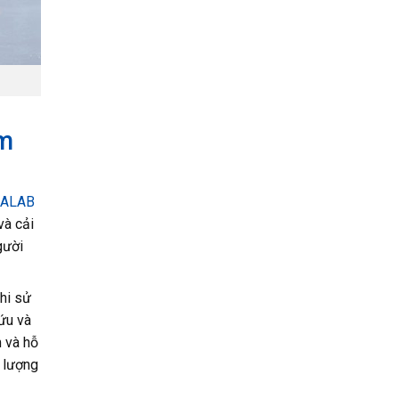
ầm
IALAB
và cải
gười
hi sử
ứu và
m và hỗ
t lượng