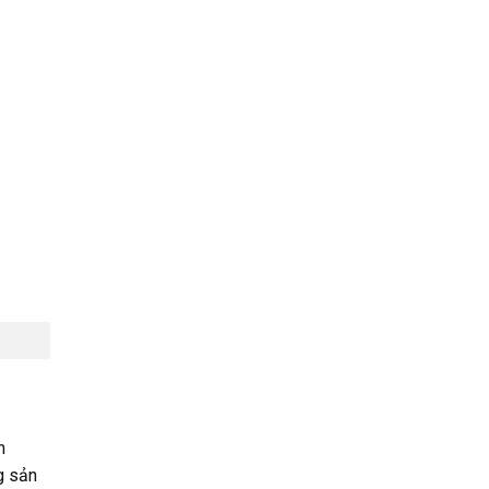
n
g sản