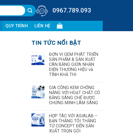
0967.789.093
QUY TRÌNH
LIÊN HỆ
TIN TỨC NỔI BẬT
ĐƠN VỊ OEM PHÁT TRIỂN
SẢN PHẨM & SẢN XUẤT
CÂN BẰNG GIỮA NHẬN
DIỆN THƯƠNG HIỆU và
TÍNH KHẢ THI
GIA CÔNG KEM CHỐNG
NẮNG VỚI HOẠT CHẤT CÓ
BẰNG SÁNG CHẾ ĐƯỢC
CHỨNG MINH LÂM SÀNG
HỢP TÁC VỚI ASIALAB –
BẠN THẮNG TÔI THẮNG
TỪ CONCEPT ĐẾN SẢN
XUẤT TRỌN GÓI