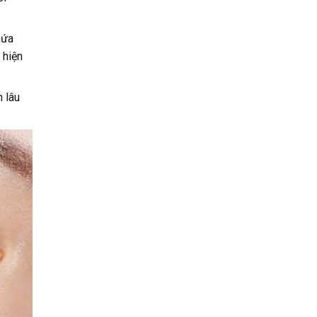
hứa
 hiện
 lâu