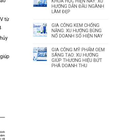
hảo
KHOA HỌC HIỆN NAY: XU
HƯỚNG DẪN ĐẦU NGÀNH
LÀM ĐẸP
UV từ
GIA CÔNG KEM CHỐNG
.
NẮNG: XU HƯỚNG BÙNG
NỔ DOANH SỐ HIỆN NAY
 hủy
GIA CÔNG MỸ PHẨM OEM
SÁNG TẠO: XU HƯỚNG
 giúp
GIÚP THƯƠNG HIỆU BỨT
PHÁ DOANH THU