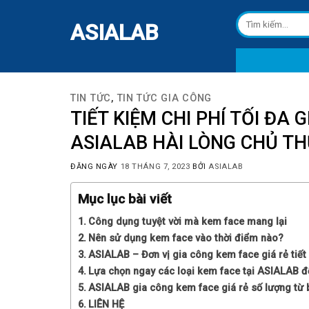
Skip
Tìm
to
ASIALAB
kiếm:
content
TIN TỨC
,
TIN TỨC GIA CÔNG
TIẾT KIỆM CHI PHÍ TỐI ĐA 
ASIALAB HÀI LÒNG CHỦ T
ĐĂNG NGÀY
18 THÁNG 7, 2023
BỞI
ASIALAB
Mục lục bài viết
Công dụng tuyệt vời mà kem face mang lại
Nên sử dụng kem face vào thời điểm nào?
ASIALAB – Đơn vị gia công kem face giá rẻ tiết 
Lựa chọn ngay các loại kem face tại ASIALAB đ
ASIALAB gia công kem face giá rẻ số lượng từ 
LIÊN HỆ