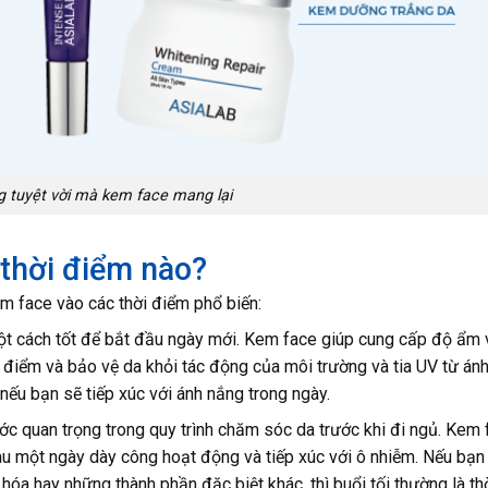
 tuyệt vời mà kem face mang lại
thời điểm nào?
m face vào các thời điểm phổ biến:
t cách tốt để bắt đầu ngày mới. Kem face giúp cung cấp độ ẩm 
 điểm và bảo vệ da khỏi tác động của môi trường và tia UV từ án
ếu bạn sẽ tiếp xúc với ánh nắng trong ngày.
c quan trọng trong quy trình chăm sóc da trước khi đi ngủ. Kem 
sau một ngày dày công hoạt động và tiếp xúc với ô nhiễm. Nếu bạn
a hay những thành phần đặc biệt khác, thì buổi tối thường là th