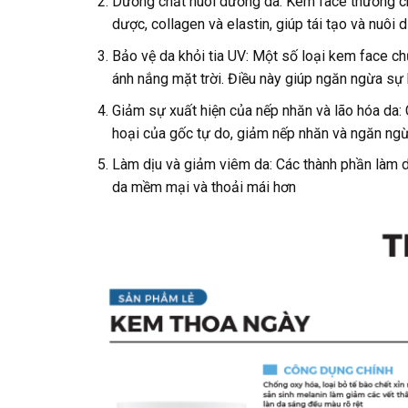
Dưỡng chất nuôi dưỡng da: Kem face thường chứ
dược, collagen và elastin, giúp tái tạo và nuôi 
Bảo vệ da khỏi tia UV: Một số loại kem face ch
ánh nắng mặt trời. Điều này giúp ngăn ngừa sự 
Giảm sự xuất hiện của nếp nhăn và lão hóa da:
hoại của gốc tự do, giảm nếp nhăn và ngăn ngừa 
Làm dịu và giảm viêm da: Các thành phần làm dị
da mềm mại và thoải mái hơn