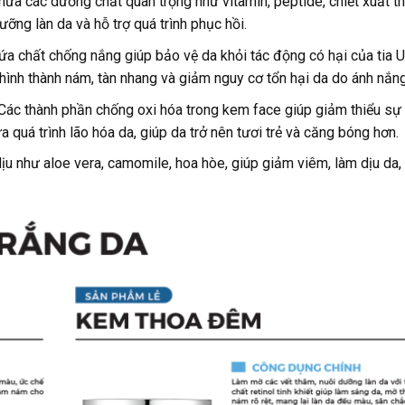
a các dưỡng chất quan trọng như vitamin, peptide, chiết xuất t
dưỡng làn da và hỗ trợ quá trình phục hồi.
ứa chất chống nắng giúp bảo vệ da khỏi tác động có hại của tia 
hình thành nám, tàn nhang và giảm nguy cơ tổn hại da do ánh nắng
 Các thành phần chống oxi hóa trong kem face giúp giảm thiểu sự
quá trình lão hóa da, giúp da trở nên tươi trẻ và căng bóng hơn.
u như aloe vera, camomile, hoa hòe, giúp giảm viêm, làm dịu da,