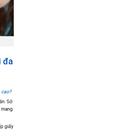
i đa
n cao?
ần. Sở
để mang
ấp giấy