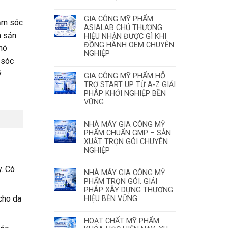
GIA CÔNG MỸ PHẨM
hăm sóc
ASIALAB CHỦ THƯƠNG
h sản
HIỆU NHẬN ĐƯỢC GÌ KHI
ĐỒNG HÀNH OEM CHUYÊN
khó
NGHIỆP
 sóc
ỹ
GIA CÔNG MỸ PHẨM HỖ
TRỢ START UP TỪ A-Z GIẢI
PHÁP KHỞI NGHIỆP BỀN
VỮNG
NHÀ MÁY GIA CÔNG MỸ
PHẨM CHUẨN GMP – SẢN
XUẤT TRỌN GÓI CHUYÊN
NGHIỆP
. Có
NHÀ MÁY GIA CÔNG MỸ
PHẨM TRỌN GÓI: GIẢI
PHÁP XÂY DỰNG THƯƠNG
cho da
HIỆU BỀN VỮNG
HOẠT CHẤT MỸ PHẨM