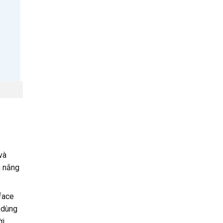
và
h nắng
face
 dùng
ời