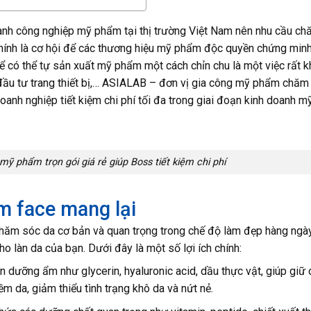
ành công nghiệp mỹ phẩm tại thị trường Việt Nam nên nhu cầu c
chính là cơ hội để các thương hiệu mỹ phẩm độc quyền chứng min
để có thể tự sản xuất mỹ phẩm một cách chỉn chu là một việc rất 
, đầu tư trang thiết bị,… ASIALAB – đơn vị gia công mỹ phẩm chăm
oanh nghiệp tiết kiệm chi phí tối đa trong giai đoạn kinh doanh m
ỹ phẩm trọn gói giá rẻ giúp Boss tiết kiệm chi phí
m face mang lại
ăm sóc da cơ bản và quan trọng trong chế độ làm đẹp hàng ngày
o làn da của bạn. Dưới đây là một số lợi ích chính:
dưỡng ẩm như glycerin, hyaluronic acid, dầu thực vật, giúp giữ 
 da, giảm thiểu tình trạng khô da và nứt nẻ.