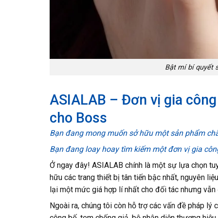
Bật mí bí quyết 
ASIALAB – Đơn vị gia công k
cho Boss
Bạn đang mong muốn sở hữu một sản phẩm chăm 
Bạn đang loay hoay tìm kiếm một đơn vị gia côn
Ở ngay đây! ASIALAB chính là một sự lựa chọn tuy
hữu các trang thiết bị tân tiến bậc nhất, nguyên l
lại một mức giá hợp lí nhất cho đối tác nhưng vẫ
Ngoài ra, chúng tôi còn hỗ trợ các vấn đề pháp lý 
công bố, tem chống giả, bộ nhận diện thương hiệu