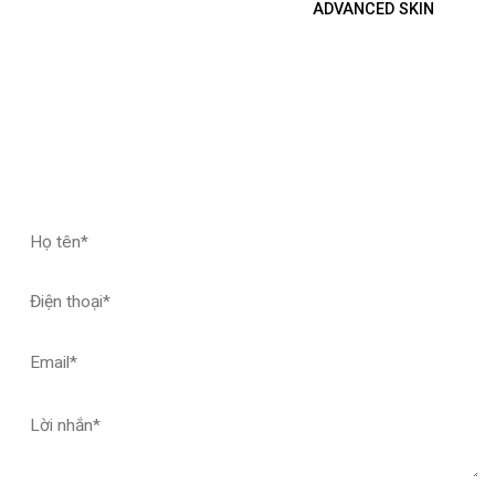
ADVANCED SKIN
ĐĂNG KÝ HỢP TÁC – NHẬN MẪU THỬ