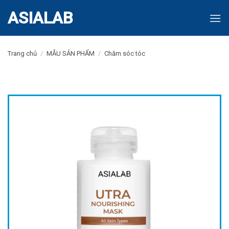
Skip
ASIALAB
to
content
Trang chủ
/
MẪU SẢN PHẨM
/
Chăm sóc tóc