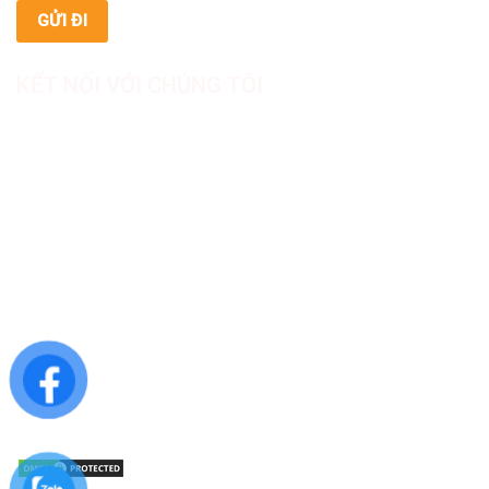
KẾT NỐI VỚI CHÚNG TÔI
CÔNG TY TNHH SẢN XUẤT & THƯƠNG MẠI DƯỢC
MỸ PHẨM ASIALAB
Hotline: 0967.789.093
Địa chỉ nhà máy: Nhà xưởng B8, khu H, KCN Tân Kim, ấp Tân
Phước, Xã Cần Giuộc, Tỉnh Tây Ninh, Việt Nam
Văn phòng đại diện: 05 Đinh Bộ Lĩnh, Phường Bình Thạnh,
Quận Bình Thạnh, TP.HCM
Website: https://asialab.com.vn/
Email: giacongasialab@gmail.com
Mã số thuế: 1101943612