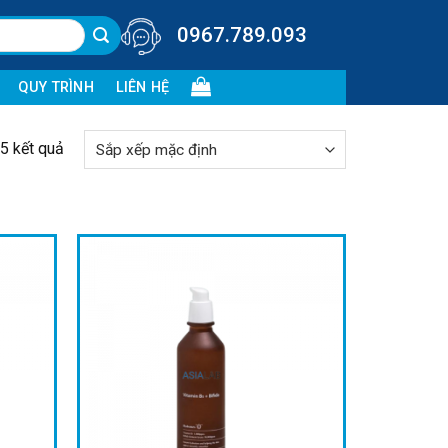
0967.789.093
QUY TRÌNH
LIÊN HỆ
5 kết quả