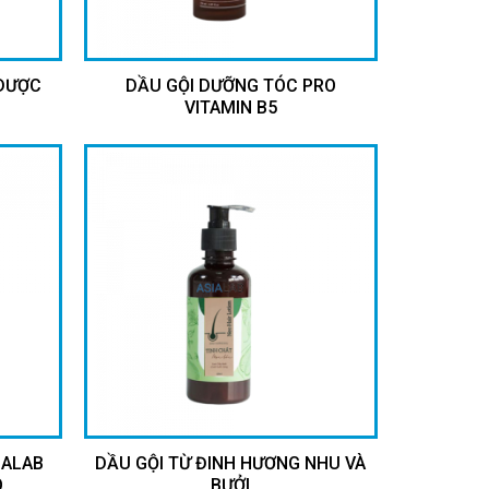
 DƯỢC
DẦU GỘI DƯỠNG TÓC PRO
VITAMIN B5
IALAB
DẦU GỘI TỪ ĐINH HƯƠNG NHU VÀ
O
BƯỞI