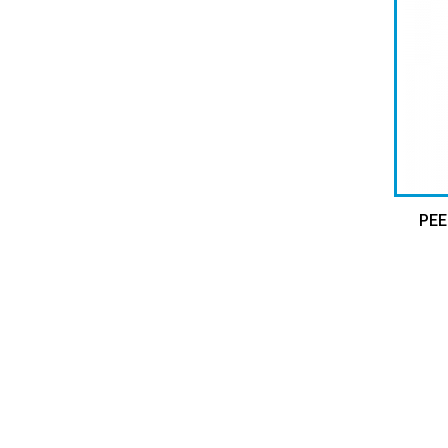
PEE
ĐĂNG KÝ HỢP TÁC – NHẬN MẪU