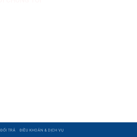
HH SẢN XUẤT & THƯƠNG MẠI DƯỢC MỸ
AB
89.093
: Nhà xưởng B8, khu H, KCN Tân Kim, ấp Tân
iuộc, Tỉnh Tây Ninh, Việt Nam
iện: 05 Đinh Bộ Lĩnh, Phường Bình Thạnh, Quận
.HCM
//asialab.com.vn/
asialab@gmail.com
01943612
ĐỔI TRẢ
ĐIỀU KHOẢN & DỊCH VỤ