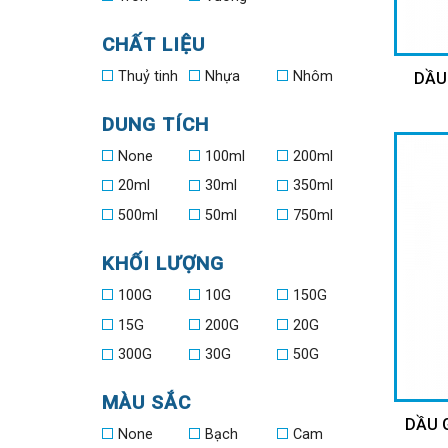
CHẤT LIỆU
Thuỷ tinh
Nhựa
Nhôm
DẦU
DUNG TÍCH
None
100ml
200ml
20ml
30ml
350ml
500ml
50ml
750ml
KHỐI LƯỢNG
100G
10G
150G
15G
200G
20G
300G
30G
50G
MÀU SẮC
DẦU G
None
Bạch
Cam