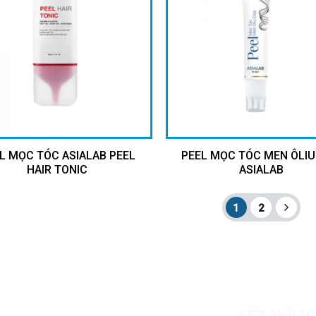
L MỌC TÓC ASIALAB PEEL
PEEL MỌC TÓC MEN ÔLIU
HAIR TONIC
ASIALAB
1
2
 THỬ
KẾT NỐI V