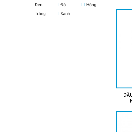
Đen
Đỏ
Hồng
Trắng
Xanh
DẦU