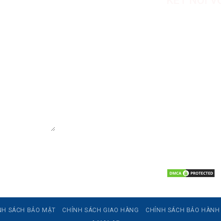
CÔNG TY TN
PHẨM ASIAL
Hotline: 0967.7
Địa chỉ nhà máy
Phước, Xã Cần G
Văn phòng đại d
Bình Thạnh, TP
Website: https:
Email: giacong
Mã số thuế: 11
NH SÁCH BẢO MẬT
CHÍNH SÁCH GIAO HÀNG
CHÍNH SÁCH BẢO HÀNH 