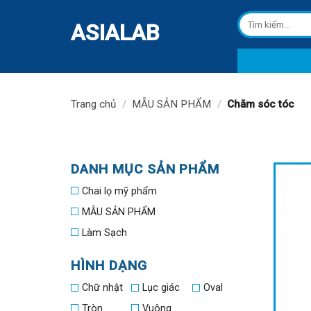
Skip
Tìm
to
ASIALAB
kiếm:
content
Trang chủ
/
MẪU SẢN PHẨM
/
Chăm sóc tóc
DANH MỤC SẢN PHẨM
Chai lọ mỹ phẩm
MẪU SẢN PHẨM
Làm Sạch
HÌNH DẠNG
Chữ nhật
Lục giác
Oval
Tròn
Vuông