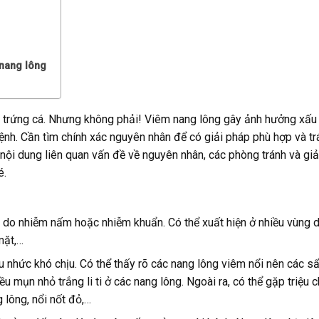
nang lông
n trứng cá. Nhưng không phải! Viêm nang lông gây ảnh hưởng xấ
h. Cần tìm chính xác nguyên nhân để có giải pháp phù hợp và trá
nội dung liên quan vấn đề về nguyên nhân, các phòng tránh và giả
é.
m do nhiễm nấm hoặc nhiễm khuẩn. Có thể xuất hiện ở nhiều vùng 
 mặt,…
 nhức khó chịu. Có thể thấy rõ các nang lông viêm nổi nên các sẩ
u mụn nhỏ trắng li ti ở các nang lông. Ngoài ra, có thể gặp triệu 
 lông, nổi nốt đỏ,…