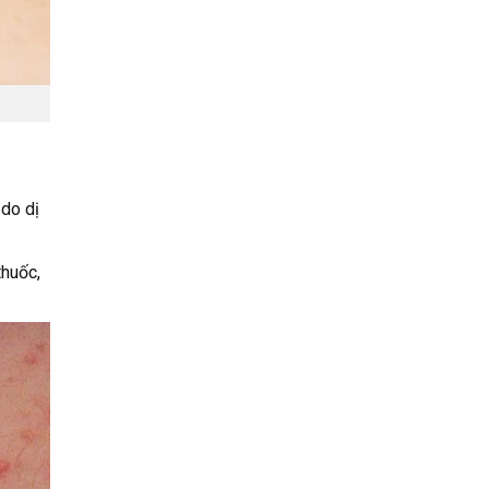
 do dị
thuốc,