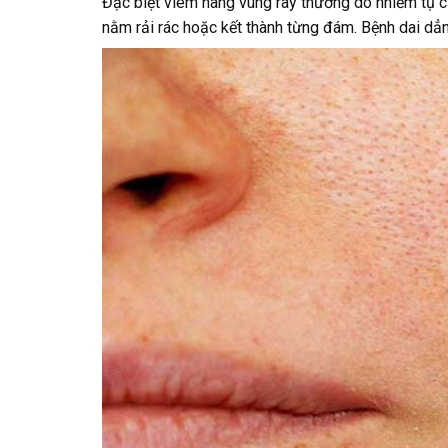
Đặc biệt viêm nang vùng rây thường do nhiễm tụ c
nằm rải rác hoặc kết thành từng đám. Bệnh dai dẳng