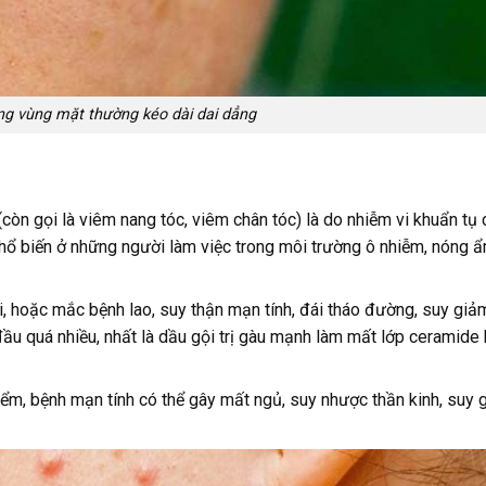
ng vùng mặt thường kéo dài dai dẳng
òn gọi là viêm nang tóc, viêm chân tóc) là do nhiễm vi khuẩn tụ 
ổ biến ở những người làm việc trong môi trường ô nhiễm, nóng ẩ
i, hoặc mắc bệnh lao, suy thận mạn tính, đái tháo đường, suy giả
i đầu quá nhiều, nhất là dầu gội trị gàu mạnh làm mất lớp ceramide
iểm, bệnh mạn tính có thể gây mất ngủ, suy nhược thần kinh, suy g