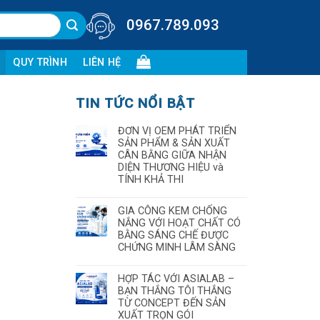
0967.789.093
QUY TRÌNH
LIÊN HỆ
TIN TỨC NỔI BẬT
ĐƠN VỊ OEM PHÁT TRIỂN
SẢN PHẨM & SẢN XUẤT
CÂN BẰNG GIỮA NHẬN
DIỆN THƯƠNG HIỆU và
TÍNH KHẢ THI
GIA CÔNG KEM CHỐNG
NẮNG VỚI HOẠT CHẤT CÓ
BẰNG SÁNG CHẾ ĐƯỢC
CHỨNG MINH LÂM SÀNG
HỢP TÁC VỚI ASIALAB –
BẠN THẮNG TÔI THẮNG
TỪ CONCEPT ĐẾN SẢN
XUẤT TRỌN GÓI