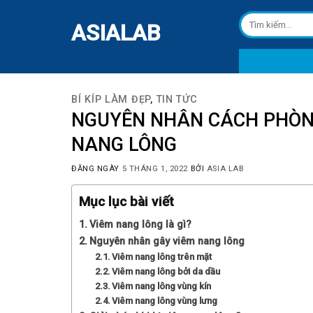
Skip
Tìm
to
ASIALAB
kiếm:
content
BÍ KÍP LÀM ĐẸP
,
TIN TỨC
NGUYÊN NHÂN CÁCH PHÒNG
NANG LÔNG
ĐĂNG NGÀY
5 THÁNG 1, 2022
BỞI
ASIA LAB
Mục lục bài viết
Viêm nang lông là gì?
Nguyên nhân gây viêm nang lông
Viêm nang lông trên mặt
Viêm nang lông bởi da dầu
Viêm nang lông vùng kín
Viêm nang lông vùng lưng