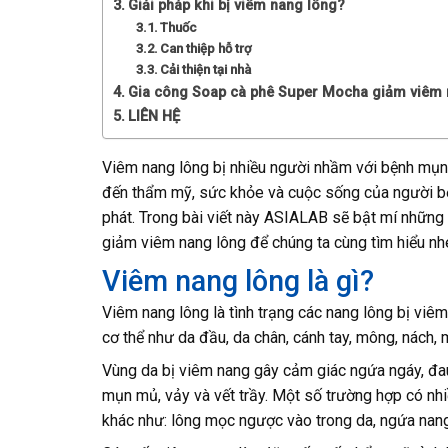
Giải pháp khi bị viêm nang lông?
Thuốc
Can thiệp hỗ trợ
Cải thiện tại nhà
Gia công Soap cà phê Super Mocha giảm viêm 
LIÊN HỆ
Viêm nang lông bị nhiều người nhầm với bệnh mụ
đến thẩm mỹ, sức khỏe và cuộc sống của người bện
phát. Trong bài viết này ASIALAB sẽ bật mí những 
giảm viêm nang lông để chúng ta cùng tìm hiểu nh
Viêm nang lông là gì?
Viêm nang lông là tình trạng các nang lông bị viê
cơ thể như da đầu, da chân, cánh tay, mông, nách,
Vùng da bị viêm nang gây cảm giác ngứa ngáy, đau
mụn mủ, vảy và vết trầy. Một số trường hợp có nhiề
khác như: lông mọc ngược vào trong da, ngứa nang