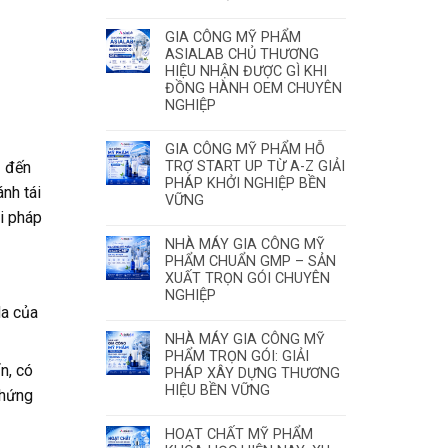
GIA CÔNG MỸ PHẨM
ASIALAB CHỦ THƯƠNG
HIỆU NHẬN ĐƯỢC GÌ KHI
ĐỒNG HÀNH OEM CHUYÊN
NGHIỆP
GIA CÔNG MỸ PHẨM HỖ
u đến
TRỢ START UP TỪ A-Z GIẢI
PHÁP KHỞI NGHIỆP BỀN
nh tái
VỮNG
i pháp
NHÀ MÁY GIA CÔNG MỸ
PHẨM CHUẨN GMP – SẢN
XUẤT TRỌN GÓI CHUYÊN
NGHIỆP
da của
NHÀ MÁY GIA CÔNG MỸ
PHẨM TRỌN GÓI: GIẢI
n, có
PHÁP XÂY DỰNG THƯƠNG
HIỆU BỀN VỮNG
chứng
HOẠT CHẤT MỸ PHẨM