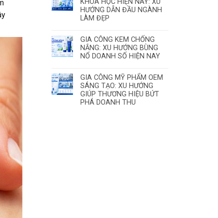
KHOA HỌC HIỆN NAY: XU
êm
HƯỚNG DẪN ĐẦU NGÀNH
ây
LÀM ĐẸP
GIA CÔNG KEM CHỐNG
NẮNG: XU HƯỚNG BÙNG
NỔ DOANH SỐ HIỆN NAY
GIA CÔNG MỸ PHẨM OEM
SÁNG TẠO: XU HƯỚNG
GIÚP THƯƠNG HIỆU BỨT
PHÁ DOANH THU