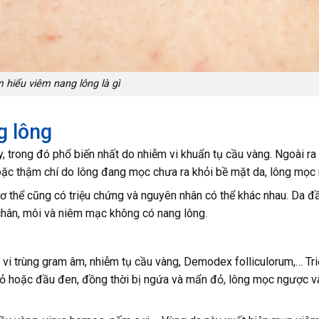
 hiểu viêm nang lông là gì
g lông
y, trong đó phổ biến nhất do nhiễm vi khuẩn tụ cầu vàng. Ngoài ra
oặc thậm chí do lông đang mọc chưa ra khỏi bề mặt da, lông mọc
ơ thể cũng có triệu chứng và nguyên nhân có thể khác nhau. Da đầ
 chân, môi và niêm mạc không có nang lông.
 vi trùng gram âm, nhiễm tụ cầu vàng, Demodex folliculorum,… Tri
đỏ hoặc đầu đen, đồng thời bị ngứa và mẩn đỏ, lông mọc ngược v