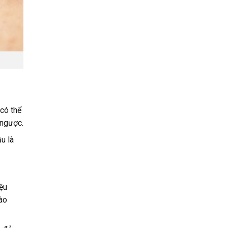
 có thể
 ngược.
u là
ệu
ào