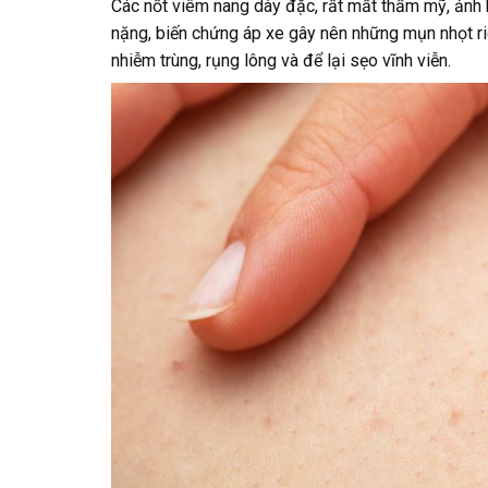
Các nốt viêm nang dày đặc, rất mất thẩm mỹ, ảnh
nặng, biến chứng áp xe gây nên những mụn nhọt ri
nhiễm trùng, rụng lông và để lại sẹo vĩnh viễn.