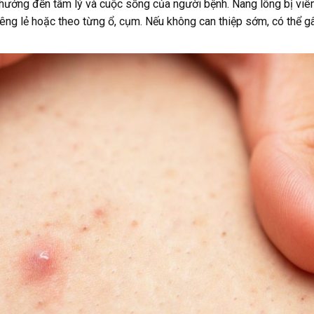
 hưởng đến tâm lý và cuộc sống của người bệnh. Nang lông bị vi
êng lẻ hoặc theo từng ổ, cụm. Nếu không can thiệp sớm, có thể g