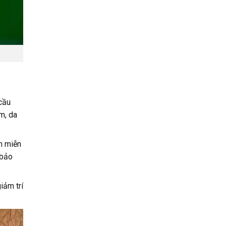
cầu
m, da
m miễn
 bảo
iảm trí