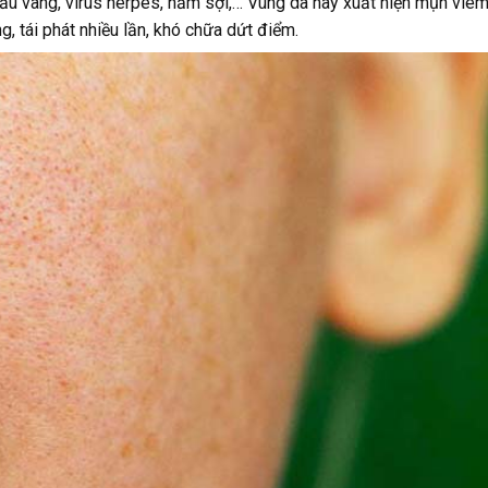
ầu vàng, virus herpes, nấm sợi,… Vùng da này xuất hiện mụn viêm
, tái phát nhiều lần, khó chữa dứt điểm.