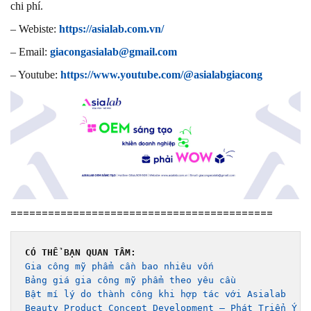
chi phí.
– Webiste:
https://asialab.com.vn/
– Email:
giacongasialab@gmail.com
– Youtube:
https://www.youtube.com/@asialabgiacong
==========================================
CÓ THỂ BẠN QUAN TÂM: 
Gia công mỹ phẩm cần bao nhiêu vốn
Bảng giá gia công mỹ phẩm theo yêu cầu 
Bật mí lý do thành công khi hợp tác với Asialab
Beauty Product Concept Development – Phát Triển Ý T