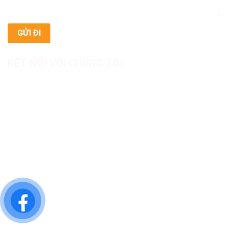
KẾT NỐI VỚI CHÚNG TÔI
CÔNG TY TNHH SẢN XUẤT & THƯƠNG MẠI DƯỢC
MỸ PHẨM ASIALAB
Hotline: 0967.789.093
Địa chỉ nhà máy: Nhà xưởng B8, khu H, KCN Tân Kim, ấp Tân
Phước, Xã Cần Giuộc, Tỉnh Tây Ninh, Việt Nam
Văn phòng đại diện: 05 Đinh Bộ Lĩnh, Phường Bình Thạnh,
Quận Bình Thạnh, TP.HCM
Website: https://asialab.com.vn/
Email: giacongasialab@gmail.com
Mã số thuế: 1101943612