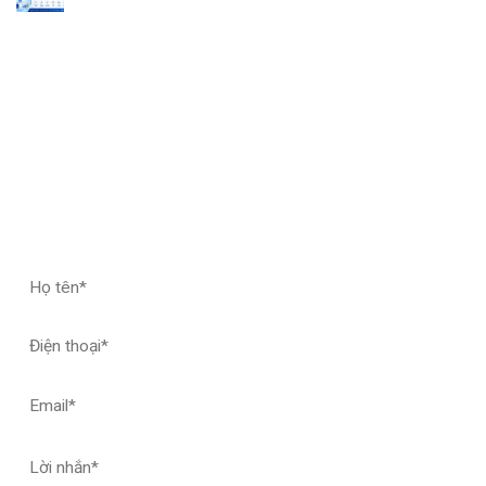
ĐĂNG KÝ HỢP TÁC – NHẬN MẪU THỬ