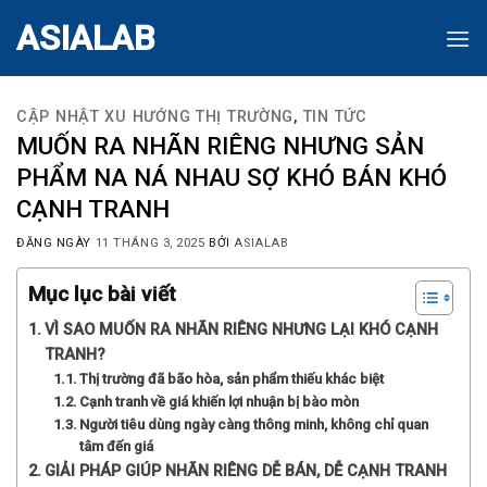
Skip
ASIALAB
to
content
CẬP NHẬT XU HƯỚNG THỊ TRƯỜNG
,
TIN TỨC
MUỐN RA NHÃN RIÊNG NHƯNG SẢN
PHẨM NA NÁ NHAU SỢ KHÓ BÁN KHÓ
CẠNH TRANH
ĐĂNG NGÀY
11 THÁNG 3, 2025
BỞI
ASIALAB
Mục lục bài viết
VÌ SAO MUỐN RA NHÃN RIÊNG NHƯNG LẠI KHÓ CẠNH
TRANH?
Thị trường đã bão hòa, sản phẩm thiếu khác biệt
Cạnh tranh về giá khiến lợi nhuận bị bào mòn
Người tiêu dùng ngày càng thông minh, không chỉ quan
tâm đến giá
GIẢI PHÁP GIÚP NHÃN RIÊNG DỄ BÁN, DỄ CẠNH TRANH