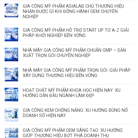
GIA CÔNG MỸ PHẨM ASIALAB CHỦ THƯƠNG HIỆU
NHẬN ĐƯỢC GÌ KHI ĐỒNG HÀNH OEM CHUYÊN
NGHIỆP
GIA CÔNG MỸ PHẨM HỖ TRỢ START UP TỪ A-Z GIẢI
PHÁP KHỞI NGHIỆP BỀN VỮNG
NHÀ MÁY GIA CÔNG MỸ PHẨM CHUẨN GMP – SẢN
XUẤT TRỌN GÓI CHUYÊN NGHIỆP
NHÀ MÁY GIA CÔNG MỸ PHẨM TRỌN GÓI: GIẢI PHÁP
XÂY DỰNG THƯƠNG HIỆU BỀN VỮNG
HOẠT CHẤT MỸ PHẨM KHOA HỌC HIỆN NAY: XU
HƯỚNG DẪN ĐẦU NGÀNH LÀM ĐẸP
GIA CÔNG KEM CHỐNG NẮNG: XU HƯỚNG BÙNG NỔ
DOANH SỐ HIỆN NAY
GIA CÔNG MỸ PHẨM OEM SÁNG TẠO: XU HƯỚNG
GIÚP THƯƠNG HIỆU BỨT PHÁ DOANH THU