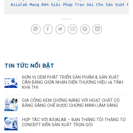
Asialab Mang Đến Giải Pháp Trọn Gói Cho Sản Xuất Mỹ
TIN TỨC NỔI BẬT
ĐƠN VỊ OEM PHÁT TRIỂN SẢN PHẨM & SẢN XUẤT
CÂN BẰNG GIỮA NHẬN DIỆN THƯƠNG HIỆU và TÍNH
KHẢ THI
GIA CÔNG KEM CHỐNG NẮNG VỚI HOẠT CHẤT CÓ
BẰNG SÁNG CHẾ ĐƯỢC CHỨNG MINH LÂM SÀNG
HỢP TÁC VỚI ASIALAB – BẠN THẮNG TÔI THẮNG TỪ
CONCEPT ĐẾN SẢN XUẤT TRỌN GÓI