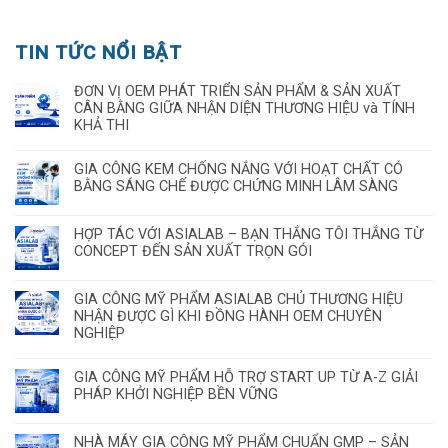
TIN TỨC NỔI BẬT
ĐƠN VỊ OEM PHÁT TRIỂN SẢN PHẨM & SẢN XUẤT
CÂN BẰNG GIỮA NHẬN DIỆN THƯƠNG HIỆU và TÍNH
KHẢ THI
GIA CÔNG KEM CHỐNG NẮNG VỚI HOẠT CHẤT CÓ
BẰNG SÁNG CHẾ ĐƯỢC CHỨNG MINH LÂM SÀNG
HỢP TÁC VỚI ASIALAB – BẠN THẮNG TÔI THẮNG TỪ
CONCEPT ĐẾN SẢN XUẤT TRỌN GÓI
GIA CÔNG MỸ PHẨM ASIALAB CHỦ THƯƠNG HIỆU
NHẬN ĐƯỢC GÌ KHI ĐỒNG HÀNH OEM CHUYÊN
NGHIỆP
GIA CÔNG MỸ PHẨM HỖ TRỢ START UP TỪ A-Z GIẢI
PHÁP KHỞI NGHIỆP BỀN VỮNG
NHÀ MÁY GIA CÔNG MỸ PHẨM CHUẨN GMP – SẢN