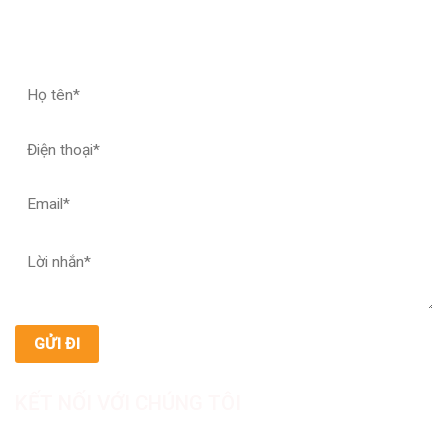
ĐĂNG KÝ HỢP TÁC – NHẬN MẪU THỬ
KẾT NỐI VỚI CHÚNG TÔI