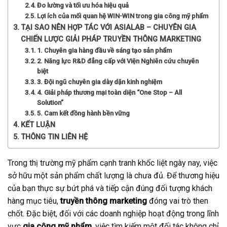
Đo lường và tối ưu hóa hiệu quả
Lợi ích của mối quan hệ WIN-WIN trong gia công mỹ phẩm
TẠI SAO NÊN HỢP TÁC VỚI ASIALAB – CHUYÊN GIA
CHIẾN LƯỢC GIẢI PHÁP TRUYỀN THÔNG MARKETING
1. Chuyên gia hàng đầu về sáng tạo sản phẩm
2. Năng lực R&D đẳng cấp với Viện Nghiên cứu chuyên
biệt
3. Đội ngũ chuyên gia dày dặn kinh nghiệm
4. Giải pháp thương mại toàn diện “One Stop – All
Solution”
5. Cam kết đồng hành bền vững
KẾT LUẬN
THÔNG TIN LIÊN HỆ
Trong thị trường mỹ phẩm cạnh tranh khốc liệt ngày nay, việc
sở hữu một sản phẩm chất lượng là chưa đủ. Để thương hiệu
của bạn thực sự bứt phá và tiếp cận đúng đối tượng khách
hàng mục tiêu,
truyền thông marketing
đóng vai trò then
chốt. Đặc biệt, đối với các doanh nghiệp hoạt động trong lĩnh
vực
gia công mỹ phẩm
, việc tìm kiếm một đối tác không chỉ