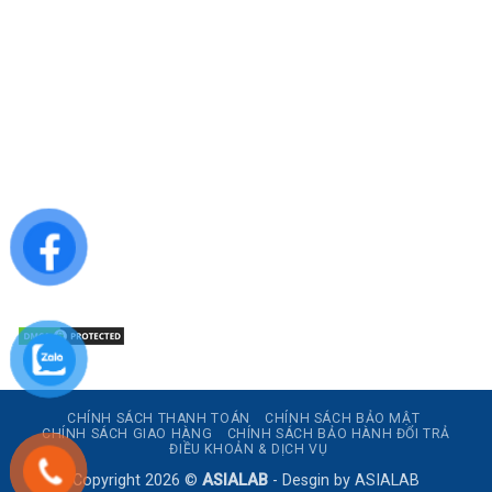
CÔNG TY TNHH SẢN XUẤT & THƯƠNG MẠI DƯỢC
MỸ PHẨM ASIALAB
Hotline: 0967.789.093
Địa chỉ nhà máy: Nhà xưởng B8, khu H, KCN Tân Kim, ấp Tân
Phước, Xã Cần Giuộc, Tỉnh Tây Ninh, Việt Nam
Văn phòng đại diện: 05 Đinh Bộ Lĩnh, Phường Bình Thạnh,
Quận Bình Thạnh, TP.HCM
Website: https://asialab.com.vn/
Email: giacongasialab@gmail.com
Mã số thuế: 1101943612
CHÍNH SÁCH THANH TOÁN
CHÍNH SÁCH BẢO MẬT
CHÍNH SÁCH GIAO HÀNG
CHÍNH SÁCH BẢO HÀNH ĐỔI TRẢ
ĐIỀU KHOẢN & DỊCH VỤ
Copyright 2026 ©
ASIALAB
- Desgin by
ASIALAB