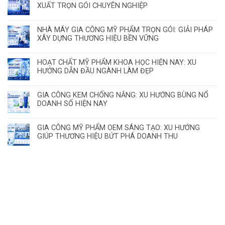
XUẤT TRỌN GÓI CHUYÊN NGHIỆP
NHÀ MÁY GIA CÔNG MỸ PHẨM TRỌN GÓI: GIẢI PHÁP
XÂY DỰNG THƯƠNG HIỆU BỀN VỮNG
HOẠT CHẤT MỸ PHẨM KHOA HỌC HIỆN NAY: XU
HƯỚNG DẪN ĐẦU NGÀNH LÀM ĐẸP
GIA CÔNG KEM CHỐNG NẮNG: XU HƯỚNG BÙNG NỔ
DOANH SỐ HIỆN NAY
GIA CÔNG MỸ PHẨM OEM SÁNG TẠO: XU HƯỚNG
GIÚP THƯƠNG HIỆU BỨT PHÁ DOANH THU