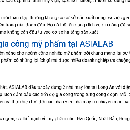
óc sắc đẹp như: thẩm mỹ viện, spa, hair salon,… muốn sử dụng h
mới thành lập thường không có cơ sở sản xuất riêng, và việc gia
yên trong giai đoạn đầu. Họ có thể tận dụng dịch vụ gia công để s
 mà không cần đầu tư vào cơ sở hạ tầng sản xuất
i gia công mỹ phẩm tại ASIALAB
iềm năng cho ngành công nghiệp mỹ phẩm bởi chúng mang lại sự t
ỹ phẩm có những lợi ích gì mà được nhiều doanh nghiệp ưa chuộn
ất, ASIALAB đầu tư xây dựng 2 nhà máy lớn tại Long An với diện
p luôn đảm bảo các tiến độ gia công trong từng công đoạn. Mỗi 
iên và thực hiện bởi đội các nhân viên nhà máy có chuyên môn ca
ớc ngoài, có thế mạnh về mỹ phẩm như: Hàn Quốc, Nhật Bản, Hong