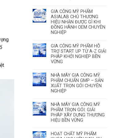
GIA CÔNG MỸ PHẨM
ASIALAB CHỦ THƯƠNG
HIỆU NHẬN ĐƯỢC GÌ KHI
ĐỒNG HÀNH OEM CHUYÊN
NGHIỆP
lượng
GIA CÔNG MỸ PHẨM HỖ
ố
TRỢ START UP TỪ A-Z GIẢI
PHÁP KHỞI NGHIỆP BỀN
VỮNG
ệt
NHÀ MÁY GIA CÔNG MỸ
PHẨM CHUẨN GMP – SẢN
XUẤT TRỌN GÓI CHUYÊN
NGHIỆP
NHÀ MÁY GIA CÔNG MỸ
PHẨM TRỌN GÓI: GIẢI
PHÁP XÂY DỰNG THƯƠNG
HIỆU BỀN VỮNG
HOẠT CHẤT MỸ PHẨM