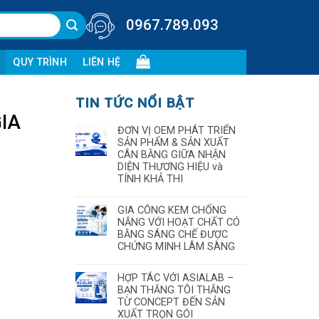
0967.789.093
QUY TRÌNH
LIÊN HỆ
TIN TỨC NỔI BẬT
GIA
ĐƠN VỊ OEM PHÁT TRIỂN
SẢN PHẨM & SẢN XUẤT
CÂN BẰNG GIỮA NHẬN
DIỆN THƯƠNG HIỆU và
TÍNH KHẢ THI
GIA CÔNG KEM CHỐNG
NẮNG VỚI HOẠT CHẤT CÓ
BẰNG SÁNG CHẾ ĐƯỢC
CHỨNG MINH LÂM SÀNG
HỢP TÁC VỚI ASIALAB –
BẠN THẮNG TÔI THẮNG
TỪ CONCEPT ĐẾN SẢN
XUẤT TRỌN GÓI