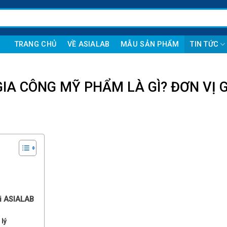
TRANG CHỦ
VỀ ASIALAB
MẪU SẢN PHẨM
TIN TỨC
 GIA CÔNG MỸ PHẨM LÀ GÌ? ĐƠN VỊ 
ại ASIALAB
 lý