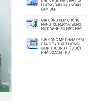
KHOA HỌC HIỆN NAY: XU
HƯỚNG DẪN ĐẦU NGÀNH
LÀM ĐẸP
GIA CÔNG KEM CHỐNG
NẮNG: XU HƯỚNG BÙNG
NỔ DOANH SỐ HIỆN NAY
GIA CÔNG MỸ PHẨM OEM
SÁNG TẠO: XU HƯỚNG
GIÚP THƯƠNG HIỆU BỨT
PHÁ DOANH THU