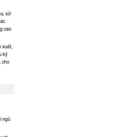
u, sở
các
ng cao
 xuất,
u kỹ
, cho
i ngũ