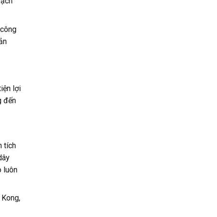
oạch
 công
ản
iện lợi
g đến
 tích
dây
o luôn
 Kong,