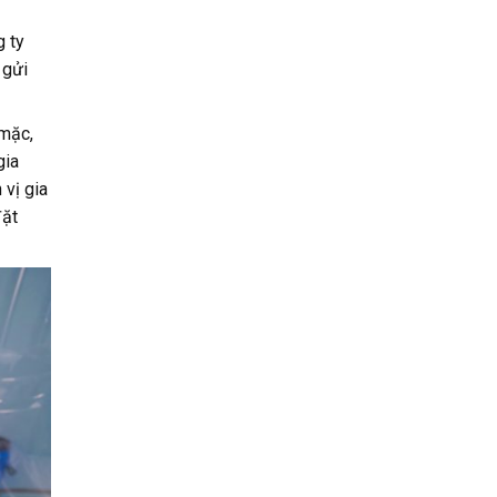
g ty
 gửi
 mặc,
gia
 vị gia
đặt