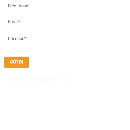
KẾT NỐI VỚI CHÚNG TÔI
CÔNG TY TNHH SẢN XUẤT & THƯƠNG MẠI DƯỢC
MỸ PHẨM ASIALAB
Hotline: 0967.789.093
Địa chỉ nhà máy: Nhà xưởng B8, khu H, KCN Tân Kim, ấp Tân
Phước, Xã Cần Giuộc, Tỉnh Tây Ninh, Việt Nam