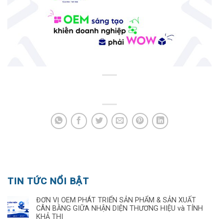
TIN TỨC NỔI BẬT
ĐƠN VỊ OEM PHÁT TRIỂN SẢN PHẨM & SẢN XUẤT
CÂN BẰNG GIỮA NHẬN DIỆN THƯƠNG HIỆU và TÍNH
KHẢ THI