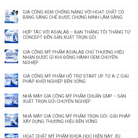
GIA CÔNG KEM CHỐNG NẮNG VỚI HOẠT CHẤT CÓ
BẰNG SÁNG CHẾ ĐƯỢC CHỨNG MINH LÂM SÀNG
HỢP TÁC VỚI ASIALAB – BẠN THẮNG TÔI THẮNG TỪ
CONCEPT ĐẾN SẢN XUẤT TRỌN GÓI
GIA CÔNG MỸ PHẨM ASIALAB CHỦ THƯƠNG HIỆU
NHẬN ĐƯỢC GÌ KHI ĐỒNG HÀNH OEM CHUYÊN
NGHIỆP
GIA CÔNG MỸ PHẨM HỖ TRỢ START UP TỪ A-Z GIẢI
PHÁP KHỞI NGHIỆP BỀN VỮNG
NHÀ MÁY GIA CÔNG MỸ PHẨM CHUẨN GMP – SẢN
XUẤT TRỌN GÓI CHUYÊN NGHIỆP
NHÀ MÁY GIA CÔNG MỸ PHẨM TRỌN GÓI: GIẢI PHÁP
XÂY DỰNG THƯƠNG HIỆU BỀN VỮNG
HOẠT CHẤT MỸ PHẨM KHOA HỌC HIỆN NAY: XU