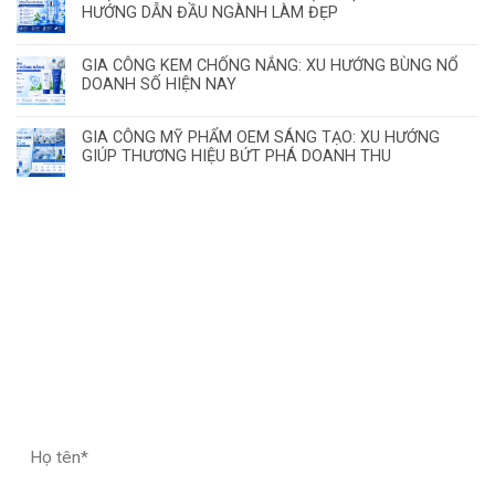
HƯỚNG DẪN ĐẦU NGÀNH LÀM ĐẸP
GIA CÔNG KEM CHỐNG NẮNG: XU HƯỚNG BÙNG NỔ
DOANH SỐ HIỆN NAY
GIA CÔNG MỸ PHẨM OEM SÁNG TẠO: XU HƯỚNG
GIÚP THƯƠNG HIỆU BỨT PHÁ DOANH THU
ĐĂNG KÝ HỢP TÁC – NHẬN MẪU THỬ